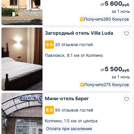
5 600
от
руб.
за 1 ночь
Получите
280 бонусов
Загородный
Загородный отель Villa Luda
отель
Villa
9.6
20 отзывов гостей
Luda
Павловск,
8.1 км от Колпино
5 500
от
руб.
за 1 ночь
Получите
275 бонусов
Мини-
Мини-отель Берег
отель
Берег
8.9
90 отзывов гостей
Колпино,
1.5 км от центра
Оплата при заселении