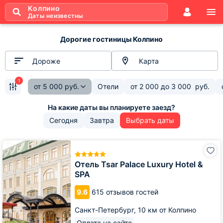
Колпино
Даты неизвестны
Дорогие гостиницы Колпино
Дороже
Карта
1
от
5 000
руб.
Отели
от
2 000
до
3 000
руб.
Сегодня
Завтра
Выбрать даты
Отель
Tsar
Palace
Отель Tsar Palace Luxury Hotel &
Luxury
SPA
Hotel
&
9.6
615 отзывов гостей
SPA
Санкт-Петербург,
10 км от Колпино
Оплата на сайте