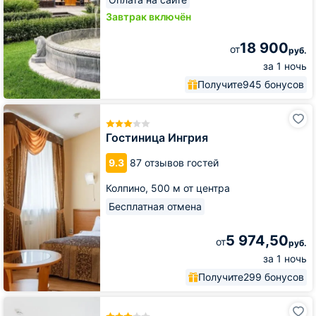
Завтрак включён
18 900
от
руб.
за 1 ночь
Получите
945 бонусов
Гостиница
Ингрия
Гостиница Ингрия
9.3
87 отзывов гостей
Колпино,
500 м от центра
Бесплатная отмена
5 974,50
от
руб.
за 1 ночь
Получите
299 бонусов
Отель
Онегин