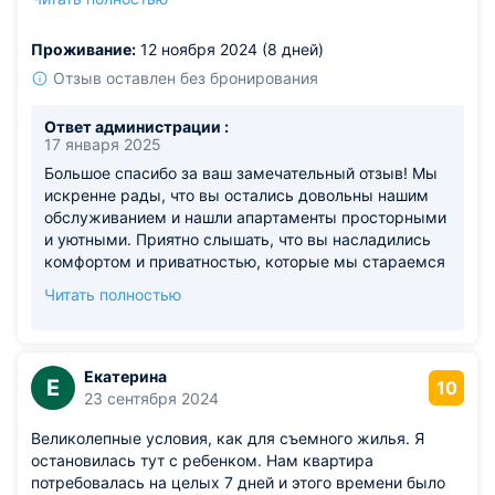
балкона, на котором можно было приятно проводить
время.
Проживание:
12 ноября 2024 (8 дней)
Из недостатков: отсутствие кондиционера, в жаркие
дни это могло бы создать дополнительный комфорт.
Отзыв оставлен без бронирования
Ответ администрации :
17 января 2025
Большое спасибо за ваш замечательный отзыв! Мы
искренне рады, что вы остались довольны нашим
обслуживанием и нашли апартаменты просторными
и уютными. Приятно слышать, что вы насладились
комфортом и приватностью, которые мы стараемся
обеспечить каждому гостю. Прекрасные
Читать полностью
окрестности действительно делают прогулки на
свежем воздухе особенно приятными, и нам очень
приятно, что они тоже стали частью вашего отдыха.
Чистота и забота о гостях – это наши приоритеты, и
Екатерина
Е
10
ваше признание этого вдохновляет нас еще больше
23 сентября 2024
стараться. Просторный балкон, который вам так
Великолепные условия, как для съемного жилья. Я
понравился, был создан именно для уютных
остановилась тут с ребенком. Нам квартира
моментов на свежем воздухе. Не много не понятно
потребовалась на целых 7 дней и этого времени было
по поводу кондиционера....они есть у нас во всех