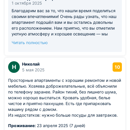
1 октября 2025
Благодарим вас за то, что нашли время поделиться
своими впечатлениями! Очень рады узнать, что наш
апартамент подошёл вам и вы остались довольны
его расположением. Нам приятно, что вы отметили
уютную атмосферу и хорошее освещение — мы
действительно стараемся создавать для гостей
Читать полностью
максимально комфортные условия. Особенно
ценно, что вы обратили внимание на тишину и
спокойствие. Крепкий сон и отдых наших гостей
всегда для нас в приоритете. Будем очень рады
Николай
Н
10
видеть вас снова и надеемся, что ваш следующий
5 мая 2025
визит будет не менее приятным! С Уважением,
Просторные апартаменты с хорошим ремонтом и новой
команда Vladresort ®
мебелью. Хозяева доброжелательные, всё объяснили
по телефону заранее. Район тихий, без лишнего шума,
можно хорошо выспаться. Кровать удобная, белье
чистое и приятно пахнущее. Есть где припарковать
машину рядом с домом.
Из недостатков: нужно больше посуды для завтраков.
Проживание:
23 апреля 2025 (7 дней)