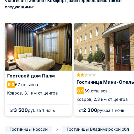
Vladresort: Эверест Комфорт, заинтересовались также
следующими:
Гостевой дом Палм
Гостиница Мини-Отель
67 отзывов
9.3
69 отзывов
8.9
Ковров,
3.1 км от центра
Ковров,
2.3 км от центра
3 500
2 300
от
руб.
за 1 ночь
от
руб.
за 1 ночь
Гостиницы России
Гостиницы Владимирской облас