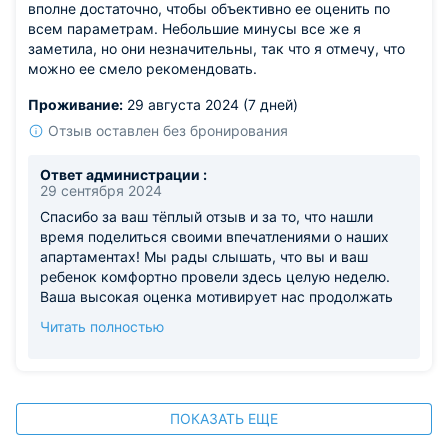
вполне достаточно, чтобы объективно ее оценить по
наших апартаментах и отображены на фото, а так же
всем параметрам. Небольшие минусы все же я
в списке предоставляемых услуг. Мы надеемся, что
заметила, но они незначительны, так что я отмечу, что
вскоре снова сможем приветствовать вас и сделать
можно ее смело рекомендовать.
ваше пребывание таким же комфортным и
запоминающимся. С нетерпением ждем вашей
Проживание:
29 августа 2024 (7 дней)
следующей визита!
Отзыв оставлен без бронирования
Ответ администрации :
29 сентября 2024
Спасибо за ваш тёплый отзыв и за то, что нашли
время поделиться своими впечатлениями о наших
апартаментах! Мы рады слышать, что вы и ваш
ребенок комфортно провели здесь целую неделю.
Ваша высокая оценка мотивирует нас продолжать
работать и улучшать наши услуги. Хотя нам приятно,
Читать полностью
что минусы оказались незначительными, мы всегда
стремимся к совершенству и будем признательны,
если вы поделитесь с нами вашими замечаниями.
Это поможет нам сделать ваше следующее
пребывание у нас ещё более приятным. Мы рады,
ПОКАЗАТЬ ЕЩЕ
что вы порекомендовали нас другим