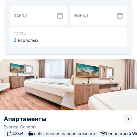
На кухне имеется бытовая техника для готовки, в том
числе плита, холодильник и чайник. Недалеко
располагается кафе «Ёдо суши» - 0,2 км.
ЗАЕЗД
ВЫЕЗД
Рядом находится торговый центр «Русь» - 0,4 км и
салон красоты «Лаванда» - 0,1 км. До
железнодорожного вокзала 4,5 км, до ближайшего
аэропорта в Нижнем Новгороде 186 км.
ГОСТИ
2
Взрослых
Апартаменты
Everest Comfort
43м²
собственная ванная комната
бесплатный Wi-