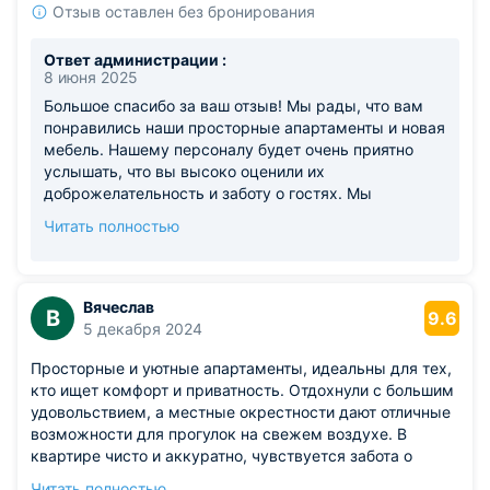
Отзыв оставлен без бронирования
Ответ администрации :
8 июня 2025
Большое спасибо за ваш отзыв! Мы рады, что вам
понравились наши просторные апартаменты и новая
мебель. Нашему персоналу будет очень приятно
услышать, что вы высоко оценили их
доброжелательность и заботу о гостях. Мы
согласны, что тихий район и комфортная кровать
Читать полностью
действительно делают отдых более приятным. Мы
ценим ваше замечание о необходимости большего
количества посуды для завтраков и обязательно
учтём это в будущем, чтобы ваш следующий визит
Вячеслав
В
9.6
был ещё более комфортным. Будем рады снова
5 декабря 2024
приветствовать вас в наших апартаментах и
Просторные и уютные апартаменты, идеальны для тех,
сделаем всё возможное, чтобы ваш отдых был
кто ищет комфорт и приватность. Отдохнули с большим
безупречным!
удовольствием, а местные окрестности дают отличные
возможности для прогулок на свежем воздухе. В
квартире чисто и аккуратно, чувствуется забота о
гостях. Особенно понравилось наличие просторного
Читать полностью