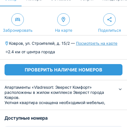
Забронировать
На карте
Поделиться
Ковров, ул. Строителей, д. 15/2 —
Посмотреть на карте
2.4 км от центра города
ПРОВЕРИТЬ НАЛИЧИЕ НОМЕРОВ
Апартаменты «Vladresort: Эверест Комфорт»
расположены в жилом комплексе Эверест города
Ковров.
Уютная квартира оснащена необходимой мебелью,
скоростным интернетом, кабельным телевидением и
сейфом. В ванной комнате установлена стиральная
Доступные номера
машина. Гостям предоставляют чистые полотенца и
гладильные принадлежности.