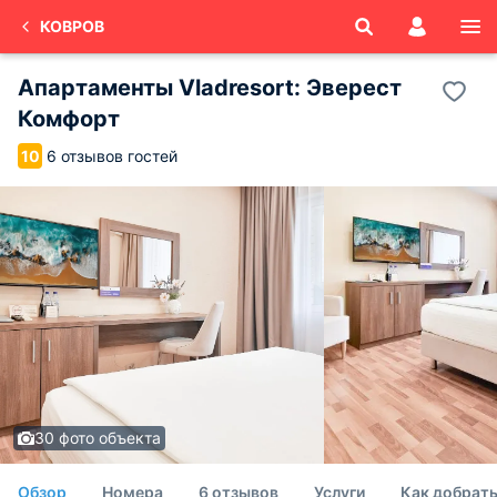
КОВРОВ
Апартаменты Vladresort: Эверест
Комфорт
6 отзывов гостей
10
30 фото объекта
Обзор
Номера
6 отзывов
Услуги
Как добрат