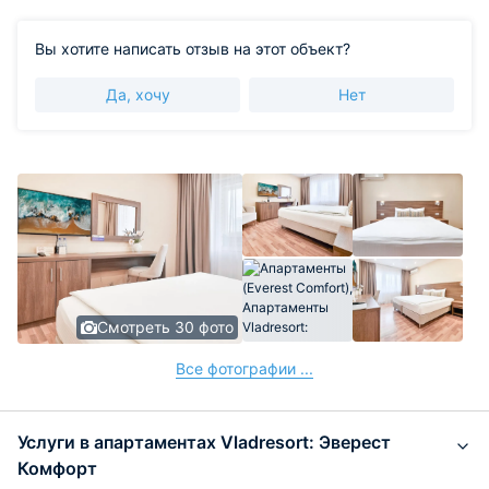
путешественникам. Надеемся снова увидеть вас и
вашего ребенка в сети наших апартаментов! С
Вы хотите написать отзыв на этот объект?
наилучшими пожеланиями, команда Vladresort
Да, хочу
Нет
Смотреть 30 фото
Все фотографии ...
Услуги в апартаментах Vladresort: Эверест
Комфорт