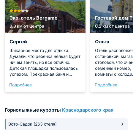
Эко-отель Bergamo
Гостевой дом Т
0.3 км от центра
0.2 км от центра
Сергей
Ольга
Шикарное место для отдыха.
Отель расположен
Думали, что ребенка нельзя будет
остановкой, мага
ничем занять, но все отлично.
столовой, что оче
Детская площадка пользовалась
семейный номер, 
успехом. Прекрасная баня и
комнаты с холоди
бассейн, есть где пройтись.
телевизором, мик
Подробнее
Подробнее
Номер был в хорошем состоянии.
т.д. Красивый вид 
горы. От остановк
бесплатный транс
Хутор, Газпром, Г
Горнолыжные курорты
Краснодарского края
Эсто-Садок
(263 отеля)