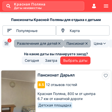
Красная Поляна
Даты неизвестны
Пансионаты Красной Поляны для отдыха с детьми
Популярные
Карта
2
Развлечения для детей
Пансионат
Цена
Сегодня
Завтра
Выбрать даты
Пансионат
Пансионат Дарьял
Дарьял
8.5
12 отзывов гостей
Красная Поляна,
800 м от центра
6.7 км от канатной дороги
Детская площадка