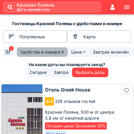
Красная Поляна
Даты неизвестны
Гостиницы Красной Поляны с удобствами в номере
Популярные
Карта
1
Удобства в номере
Цена
Завтрак включён
Сегодня
Завтра
Выбрать даты
Отель
Отель Greek House
Greek
House
9.3
226 отзывов гостей
Красная Поляна,
500 м от центра
3.8 км от канатной дороги
Лучшая цена! Экономия 30%