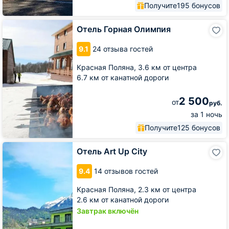
Получите
195 бонусов
Отель
Отель Горная Олимпия
Горная
Олимпия
9.1
24 отзыва гостей
Красная Поляна,
3.6 км от центра
6.7 км от канатной дороги
2 500
от
руб.
за 1 ночь
Получите
125 бонусов
Отель
Отель Art Up City
Art
Up
9.4
14 отзывов гостей
City
Красная Поляна,
2.3 км от центра
2.6 км от канатной дороги
Завтрак включён