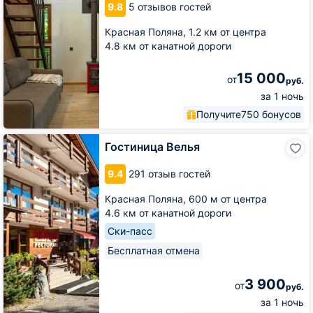
9.8
5 отзывов гостей
тишине
Красная Поляна,
1.2 км от центра
4.8 км от канатной дороги
15 000
от
руб.
за 1 ночь
Получите
750 бонусов
Гостиница
Гостиница Велья
Велья
9.4
291 отзыв гостей
Красная Поляна,
600 м от центра
4.6 км от канатной дороги
Ски-пасс
Бесплатная отмена
3 900
от
руб.
за 1 ночь