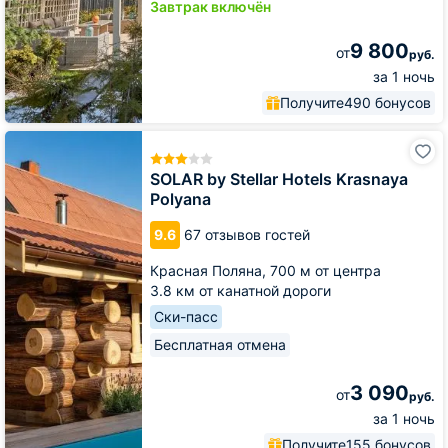
Завтрак включён
9 800
от
руб.
за 1 ночь
Получите
490 бонусов
SOLAR
by
Stellar
SOLAR by Stellar Hotels Krasnaya
Hotels
Polyana
Krasnaya
Polyana
9.6
67 отзывов гостей
Красная Поляна,
700 м от центра
3.8 км от канатной дороги
Ски-пасс
Бесплатная отмена
3 090
от
руб.
за 1 ночь
Получите
155 бонусов