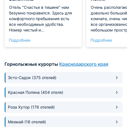
Отель "Счастье в тишине" нам
Очень располагаю
безумно понравился. Здесь для
довольно большой
комфортного пребывания есть
комната, очень чи
все необходимые удобства.
все организованно
Номер чистый и
небольшом простр
комфортабельный. Техника и
все необходимое.
Подробнее
Подробнее
мебель в прекрасном состоянии.
доброжелательный
Обслуживание на высоте!
если у вас есть к
Рекомендуем!
он решается буква
Вплотную к отелю
Горнолыжные курорты
Краснодарского края
отличная кофейня
есть баня
Эсто-Садок
(375 отелей)
Красная Поляна
(404 отеля)
Роза Хутор
(176 отелей)
Мезмай
(18 отелей)