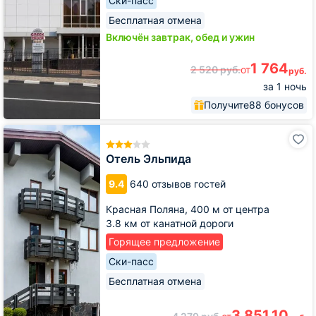
Ски-пасс
Бесплатная отмена
Включён завтрак, обед и ужин
1 764
2 520
руб.
от
руб.
за 1 ночь
Получите
88 бонусов
Отель
Эльпида
Отель Эльпида
9.4
640 отзывов гостей
Красная Поляна,
400 м от центра
3.8 км от канатной дороги
Горящее предложение
Ски-пасс
Бесплатная отмена
3 851,10