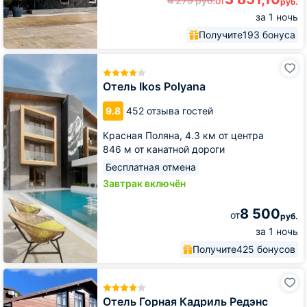
4 279
руб.
от
руб.
за 1 ночь
Получите
193 бонуса
Отель
Ikos
Polyana
Отель Ikos Polyana
9.8
452 отзыва гостей
Красная Поляна,
4.3 км от центра
846 м от канатной дороги
Бесплатная отмена
Завтрак включён
8 500
от
руб.
за 1 ночь
Получите
425 бонусов
Отель
Горная
Кадриль
Отель Горная Кадриль Редэнс