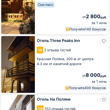
Ски-пасс
2 800
от
руб.
за 1 ночь
Получите
140 бонусов
Отель
Отель Three Peaks Inn
Three
Peaks
10
2 отзыва гостей
Inn
Красная Поляна,
200 м от центра
4.3 км от канатной дороги
8 000
от
руб.
за 1 ночь
Получите
400 бонусов
Отель
Отель На Поляне
На
Поляне
7.9
153 отзыва гостей