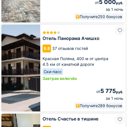
5 000
от
руб.
за 1 ночь
Получите
250 бонусов
Отель
Панорама
Ачишхо
Отель Панорама Ачишхо
9.8
37 отзывов гостей
Красная Поляна,
400 м от центра
4.5 км от канатной дороги
Ски-пасс
Завтрак включён
5 775
от
руб.
за 1 ночь
Получите
289 бонусов
Отель
Отель Счастье в тишине
Счастье
в