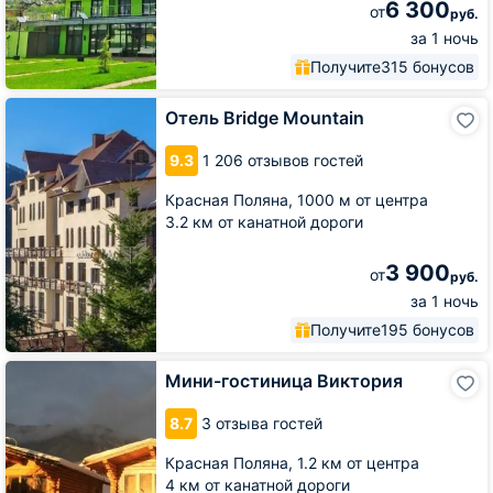
6 300
от
руб.
за 1 ночь
Получите
315 бонусов
Отель
Отель Bridge Mountain
Bridge
Mountain
9.3
1 206 отзывов гостей
Красная Поляна,
1000 м от центра
3.2 км от канатной дороги
3 900
от
руб.
за 1 ночь
Получите
195 бонусов
Мини-
Мини-гостиница Виктория
гостиница
Виктория
8.7
3 отзыва гостей
Красная Поляна,
1.2 км от центра
4 км от канатной дороги