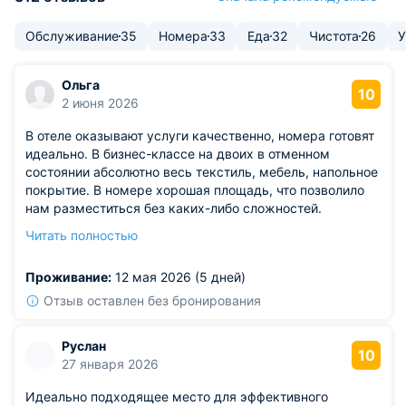
Обслуживание
35
Номера
33
Еда
32
Чистота
26
У
Ольга
10
2 июня 2026
В отеле оказывают услуги качественно, номера готовят
идеально. В бизнес-классе на двоих в отменном
состоянии абсолютно весь текстиль, мебель, напольное
покрытие. В номере хорошая площадь, что позволило
нам разместиться без каких-либо сложностей.
Персонал отлично выполняет свою работу и не мешает
Читать полностью
отдыхающим. А ресторан, который работает при отеле,
покорил наши сердца!
Проживание:
12 мая 2026 (5 дней)
Отзыв оставлен без бронирования
Руслан
10
27 января 2026
Идеально подходящее место для эффективного