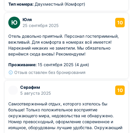
ресторане на первом этаже
Тип номера:
Двухместный (Комфорт)
разнообразное,обслуживание очень хорошее,
домашняя кухня, очень вкусная, полезная еда. Цена
Юля
приемлемая. Завтрак шведская кухня, выбор еды
Ю
10
25 сентября 2025
большой, разнообразный, очень вкусно, бесплатный, за
счёт Отеля. Расположен Отель в хорошем месте,от жд
Отель довольно приятный. Персонал гостеприимный,
вокзала 15 минут на такси. Такси через Яндекс GO не
вежливый. Для комфорта в номерах всё имеется!
дорого 300 руб. Персонал везде очень приветливый.
Нареканий никаких не заметили. Мы обязательно
Нам очень все понравилось. Мне надо будет приехать
вернёмся сюда вновь! Рекомендуем!
через 6 мес, приеду снова в этот Отель Резидент. Всем
рекомендую.
Проживание:
15 сентября 2025 (4 дня)
Отзыв оставлен без бронирования
Серафим
10
5 августа 2025
Самоотверженный отдых, которого хотелось бы
больше! Только положительное восприятие
окружающего мира, недовольства не обнаружено.
Номер превосходный, оформление современное и
изящное, оборудованы лучшие удобства. Окружающий