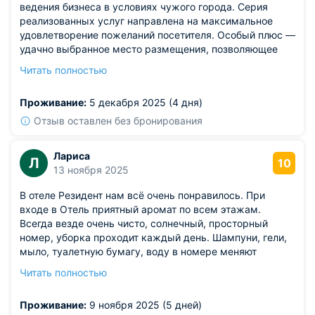
ведения бизнеса в условиях чужого города. Серия
реализованных услуг направлена на максимальное
удовлетворение пожеланий посетителя. Особый плюс —
удачно выбранное место размещения, позволяющее
легко совмещать трудовые будни и культурно-
Читать полностью
развлекательные мероприятия. Интерьер номеров
выдержан в теплых тонах, приятно отдохнуть после
Проживание:
5 декабря 2025 (4 дня)
рабочего дня. С уверенностью ставлю этому отелю
высшие отметки и планирую возвращаться сюда вновь.
Отзыв оставлен без бронирования
Лариса
Л
10
13 ноября 2025
В отеле Резидент нам всё очень понравилось. При
входе в Отель приятный аромат по всем этажам.
Всегда везде очень чисто, солнечный, просторный
номер, уборка проходит каждый день. Шампуни, гели,
мыло, туалетную бумагу, воду в номере меняют
каждый день. Полотенца меняют каждые два дня.
Читать полностью
Кулер с водой горячей и холодной на этаже постоянно.
Администратор при заезде оформила сразу без
Проживание:
9 ноября 2025 (5 дней)
проблем, приветливо, без задержек. Питание в