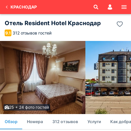
КРАСНОДАР
Отель Resident Hotel Краснодар
312 отзывов гостей
9.1
25 + 24 фото гостей
Обзор
Номера
312 отзывов
Услуги
Как добра