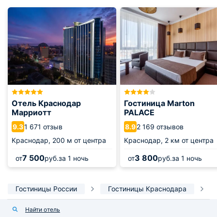
Отель Краснодар
Гостиница Marton
Марриотт
PALACE
1 671 отзыв
2 169 отзывов
9.3
8.9
Краснодар,
200 м от центра
Краснодар,
2 км от центра
7 500
3 800
от
руб.
за 1 ночь
от
руб.
за 1 ночь
Гостиницы России
Гостиницы Краснодара
Найти отель