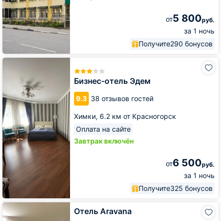
5 800
от
руб.
за 1 ночь
Получите
290 бонусов
Бизнес-
отель
Эдем
Бизнес-отель Эдем
9.3
38 отзывов гостей
Химки,
6.2 км от Красногорск
Оплата на сайте
Завтрак включён
6 500
от
руб.
за 1 ночь
Получите
325 бонусов
Отель
Отель Aravana
Aravana