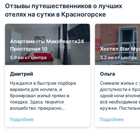
Отзывы путешественников о лучших
отелях на сутки в Красногорске
Апартаменты МаксРеалти24
Просторная 10
Хостел Star Mya
5.9 км от центра
3.2 км от центра
Дмитрий
Ольга
Нуждался в быстром подборе
Снимали жилье с 
варианта для ночлега, и
доступности к Кро
бронировал жильё прямо в
одной ночи вполне
поездке. Здесь творится
всё необходимое 
волшебство: прекрасно
кружки. Постельн
обустроенное помещение,
полотенца новые,
Подробнее
Подробнее
приятная отделка, продуманная
удобная. Небольш
планировка. Выбирая между
был от слышимост
предложениями, уверенно
номере "картонны
остановитесь на этом адресе!
проживания шёл р