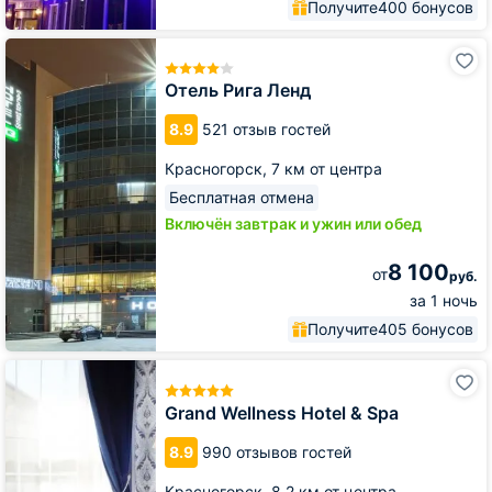
Получите
400 бонусов
Отель
Рига
Ленд
Отель Рига Ленд
8.9
521 отзыв гостей
Красногорск,
7 км от центра
Бесплатная отмена
Включён завтрак и ужин или обед
8 100
от
руб.
за 1 ночь
Получите
405 бонусов
Grand
Wellness
Hotel
Grand Wellness Hotel & Spa
&
Spa
8.9
990 отзывов гостей
Красногорск,
8.2 км от центра