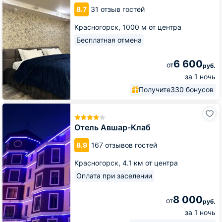
8.7
31 отзыв гостей
Красногорск,
1000 м от центра
Бесплатная отмена
6 600
от
руб.
за 1 ночь
Получите
330 бонусов
Отель
Авшар-
Клаб
Отель Авшар-Клаб
8.9
167 отзывов гостей
Красногорск,
4.1 км от центра
Оплата при заселении
8 000
от
руб.
за 1 ночь