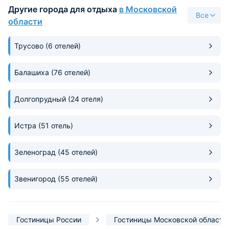
Другие города для отдыха
в Московской
коридоре. В этом
Все
хорошее, недавно открывшеес
области
кафе "Белый кролик". В ц
если без особых п
Трусово
(6 отелей)
проживания, то х
рекомендую. Цена
соответствуют.
Балашиха
(76 отелей)
Долгопрудный
(24 отеля)
Истра
(51 отель)
Зеленоград
(45 отелей)
Звенигород
(55 отелей)
Гостиницы России
Гостиницы Московской области