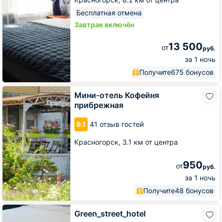
Бесплатная отмена
Завтрак включён
13 500
от
руб.
за 1 ночь
Получите
675 бонусов
Мини-
Мини-отель Кофейня
отель
прибрежная
Кофейня
прибрежная
9.1
41 отзыв гостей
Красногорск,
3.1 км от центра
950
от
руб.
за 1 ночь
Получите
48 бонусов
Green_street_hotel
Green_street_hotel