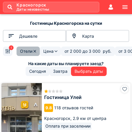
Красногорск
Даты неизвестны
Гостиницы Красногорска на сутки
Дешевле
Карта
1
Отели
Цена
от
2 000
до
3 000
руб.
от
3 0
Сегодня
Завтра
Выбрать даты
Гостиница
Улей
Гостиница Улей
9.8
118 отзывов гостей
Красногорск,
2.9 км от центра
Оплата при заселении