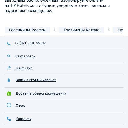
выгодным расположением. Забронируйте онлайн
на 101Hotels.com и будьте уверены в качественном и
надежном размещении.
Гостиницы России
Гостиницы Кстово
Орие
+7 (921) 091-55-92
Найти отель
Найти тур
Войти в личный кабинет
Добавить объект размещения
О нас
Контакты