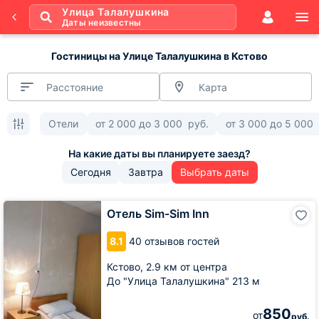
Улица Талалушкина
Даты неизвестны
Гостиницы на Улице Талалушкина в Кстово
Расстояние
Карта
Отели
от
2 000
до
3 000
руб.
от
3 000
до
5 000
Сегодня
Завтра
Выбрать даты
Отель
Отель Sim-Sim Inn
Sim-
Sim
8.1
40 отзывов гостей
Inn
Кстово,
2.9 км от центра
До "Улица Талалушкина" 213 м
850
от
руб.