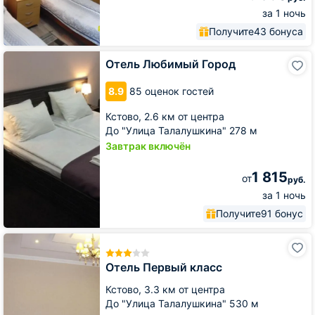
за 1 ночь
Получите
43 бонуса
Отель
Отель Любимый Город
Любимый
Город
8.9
85 оценок гостей
Кстово,
2.6 км от центра
До "Улица Талалушкина" 278 м
Завтрак включён
1 815
от
руб.
за 1 ночь
Получите
91 бонус
Отель
Первый
класс
Отель Первый класс
Кстово,
3.3 км от центра
До "Улица Талалушкина" 530 м