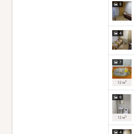
5
4
7
2
12 м
6
2
12 м
4