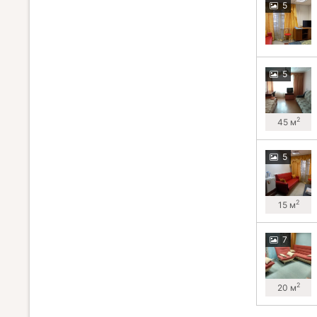
5
5
2
45 м
5
2
15 м
7
2
20 м