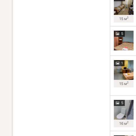
2
15 м
5
1
2
15 м
5
2
16 м