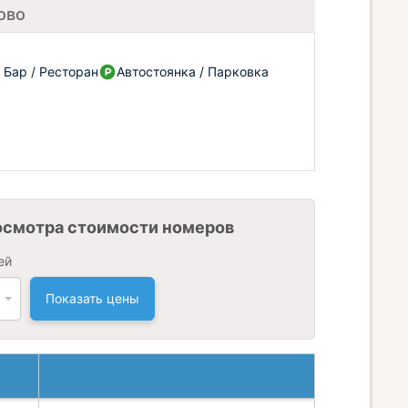
ово
Бар / Ресторан
Автостоянка / Парковка
осмотра стоимости номеров
ей
Показать цены