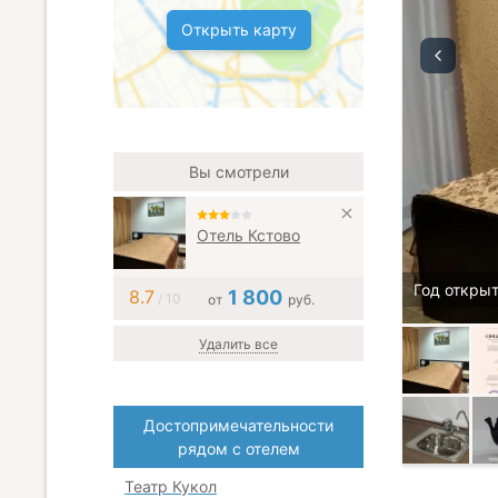
Открыть карту
Вы смотрели
Отель Кстово
Год открыт
8.7
1 800
/ 10
от
руб.
Удалить все
Достопримечательности
рядом с отелем
Театр Кукол