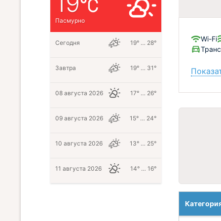
19
Пасмурно
Wi-Fi
Сегодня
19° … 28°
Тран
Завтра
19° … 31°
Показат
08 августа 2026
17° … 26°
09 августа 2026
15° … 24°
10 августа 2026
13° … 25°
11 августа 2026
14° … 16°
Категори