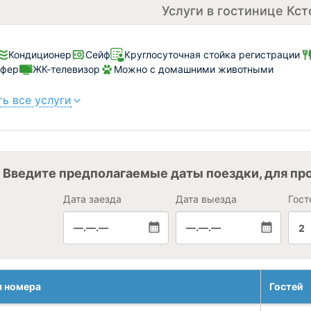
Услуги в гостинице Кст
Кондиционер
Сейф
Круглосуточная стойка регистрации
сфер
ЖК-телевизор
Можно с домашними животными
ь все услуги
Введите предполагаемые даты поездки, для пр
Дата заезда
Дата выезда
Гост
—.—.—
—.—.—
2
я номера
Гостей