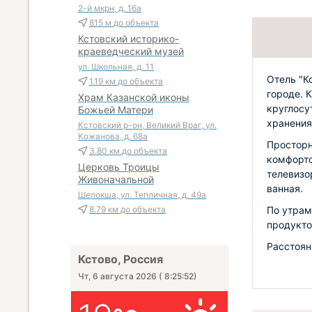
2-й мкрн, д. 16а
815 м
до объекта
Кстовский историко-
краеведческий музей
ул. Школьная, д. 11
Отель "К
1.19 км
до объекта
городе. 
Храм Казанской иконы
круглосу
Божьей Матери
хранения
Кстовский р-он, Великий Враг, ул.
Кожанова, д. 68а
Просторн
3.80 км
до объекта
комфорто
Церковь Троицы
телевизо
Живоначальной
ванная.
Шелокша, ул. Тепличная, д. 49а
По утрам
8.79 км
до объекта
продукто
Расстоян
Кстово, Россия
Чт, 6 августа 2026
(
8:25:53
)