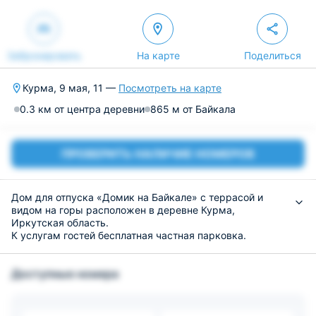
Забронировать
На карте
Поделиться
Курма, 9 мая, 11 —
Посмотреть на карте
0.3 км от центра деревни
865 м от Байкала
ПРОВЕРИТЬ НАЛИЧИЕ НОМЕРОВ
Дом для отпуска «Домик на Байкале» с террасой и
видом на горы расположен в деревне Курма,
Иркутская область.
К услугам гостей бесплатная частная парковка.
В окрестностях популярны пешие прогулки и рыбная
ловля.
Доступные номера
В доме для отпуска есть 1 спальня, оборудованная
кухня с микроволновой печью и холодильником, а
также 1 ванная комната с душем.
В числе удобств — телевизор.