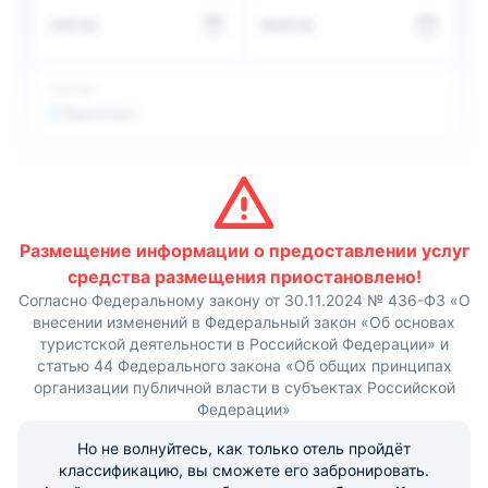
Сотрудники круглосуточной стойки регистрации,
ЗАЕЗД
ВЫЕЗД
которые говорят на русском, английском и китайском
языках, всегда готовы оказать помощь.
Гости могут пользоваться принадлежностями для
барбекю.
ГОСТИ
В 26 км от дома для отпуска «Домик на Байкале»
2
Взрослых
находится поселок Хужир.
Размещение информации о предоставлении услуг
средства размещения приостановлено!
Согласно Федеральному закону от 30.11.2024 № 436-ФЗ «О
внесении изменений в Федеральный закон «Об основах
туристской деятельности в Российской Федерации» и
статью 44 Федерального закона «Об общих принципах
организации публичной власти в субъектах Российской
Федерации»
Но не волнуйтесь, как только отель пройдёт
классификацию, вы сможете его забронировать.