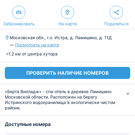
Забронировать
На карте
Поделиться
Московская обл., г.о. Истра, д. Ламишино, д. 11Д
—
Посмотреть на карте
1.2 км от центра хутора
ПРОВЕРИТЬ НАЛИЧИЕ НОМЕРОВ
«Берта Вилладж» - спа-отель в деревне Ламишино
Московской области. Расположен на берегу
Истринского водохранилища в экологически чистом
районе.
Стильные и современные коттеджи готовы разместить
своих гостей. Для их отдыха предусмотрено всё самое
Доступные номера
необходимое: комфортабельная мебель, телевизор,
собственная ванная комната с полотенцами и феном.
Приятно расслабиться поможет сауна или джакузи,