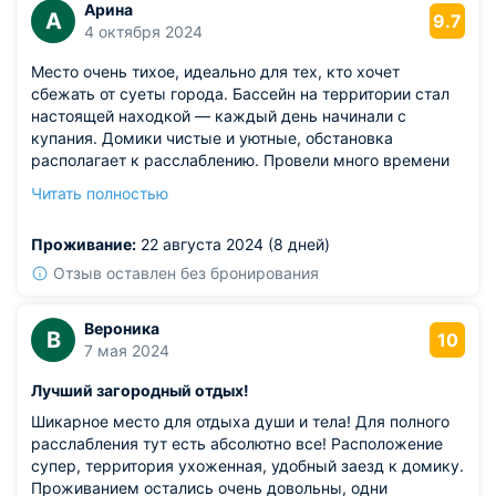
Арина
А
9.7
4 октября 2024
Место очень тихое, идеально для тех, кто хочет
сбежать от суеты города. Бассейн на территории стал
настоящей находкой — каждый день начинали с
купания. Домики чистые и уютные, обстановка
располагает к расслаблению. Провели много времени
на свежем воздухе, гуляя по окрестностям.
Читать полностью
Из недостатков: недостатком можно считать отсутствие
качественного интернета — работать дистанционно не
Проживание:
22 августа 2024 (8 дней)
получится.
Отзыв оставлен без бронирования
Вероника
В
10
7 мая 2024
Лучший загородный отдых!
Шикарное место для отдыха души и тела! Для полного
расслабления тут есть абсолютно все! Расположение
супер, территория ухоженная, удобный заезд к домику.
Проживанием остались очень довольны, одни