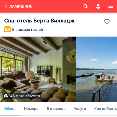
ЛАМИШИНО
Спа-отель Берта Вилладж
5 отзывов гостей
9.6
246 фото объекта
Обзор
Номера
5 отзывов
Услуги
Как добрать