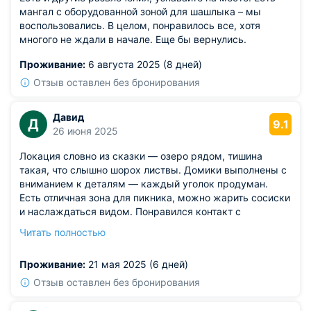
мангал с оборудованной зоной для шашлыка – мы
воспользовались. В целом, понравилось все, хотя
многого не ждали в начале. Еще бы вернулись.
Проживание:
6 августа 2025 (8 дней)
Отзыв оставлен без бронирования
Давид
Д
9.1
26 июня 2025
Локация словно из сказки — озеро рядом, тишина
такая, что слышно шорох листвы. Домики выполнены с
вниманием к деталям — каждый уголок продуман.
Есть отличная зона для пикника, можно жарить сосиски
и наслаждаться видом. Понравился контакт с
природой: пение птиц, прогулки по тропинкам, запахи
Читать полностью
хвои. Подходит для уединения, вдали от городской
суеты. В номере тепло, даже прохладным вечером не
Проживание:
21 мая 2025 (6 дней)
чувствуется дискомфорта. Хорошо продумано
размещение — никто никому не мешает.
Отзыв оставлен без бронирования
Из недостатков: из бытового — чайник долго греет
воду, что раздражает по утрам.