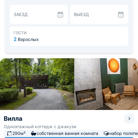
которые есть в некоторых домах.
Полноценная кухня оборудована бытовыми приборами
ЗАЕЗД
ВЫЕЗД
и набором посуды. На террасах обустроена зона с
мангалом. На территории работает ресторан с
необычным оформлением.
Вокруг разбит сад, есть выход к пляжу. Среди
ГОСТИ
развлечений предлагаются велосипедные прогулки и
2
Взрослых
настольный теннис. Расстояние до ближайшего
аэропорта Шереметьево - 37,4 км, до
железнодорожного вокзала Истра - 12 км.
Вилла
Одноэтажный коттедж с джакузи
290м²
собственная ванная комната
набор полоте