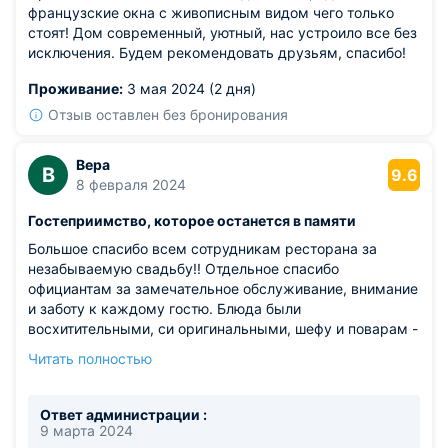
французские окна с живописным видом чего только
стоят! Дом современный, уютный, нас устроило все без
исключения. Будем рекомендовать друзьям, спасибо!
Проживание:
3 мая 2024 (2 дня)
Отзыв оставлен без бронирования
Вера
В
9.6
8 февраля 2024
Гостеприимство, которое останется в памяти
Большое спасибо всем сотрудникам ресторана за
незабываемую свадьбу!! Отдельное спасибо
официантам за замечательное обслуживание, внимание
и заботу к каждому гостю. Блюда были
восхитительными, си оригинальными, шефу и поварам -
огромное спасибо. Обязательно вернемся в это
Читать полностью
чудесное место летом. Желаем вам успехов и
процветания!
Из недостатков: нет недостатков.
Ответ администрации :
9 марта 2024