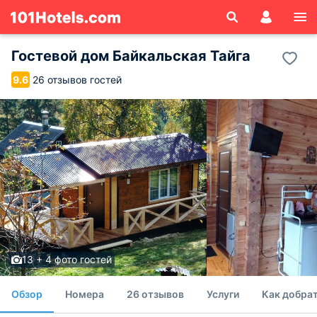
Гостевой дом Байкальская Тайга
26 отзывов гостей
9.6
13 + 4 фото гостей
Обзор
Номера
26 отзывов
Услуги
Как добрат