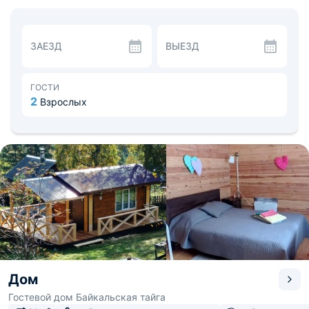
открывается прекрасный вид на горы. В отдельной
комнате установлена душевая кабина, раковина и
санузел, есть необходимые средства гигиены.
Для питания гостей оборудована общая кухня, где
ЗАЕЗД
ВЫЕЗД
можно самостоятельно приготовить или разогреть еду.
Имеется бытовая техника, плита и кухонные
принадлежности. Также пообедать можно в кафе и
столовой поблизости.
ГОСТИ
В пешей доступности находятся автовокзал, озеро
2
Взрослых
Байкал, горнолыжные подъемники, рынок и
продуктовые магазины. Расстояние до ближайшего
международного аэропорта составит 58 км.
Дом
Гостевой дом Байкальская тайга