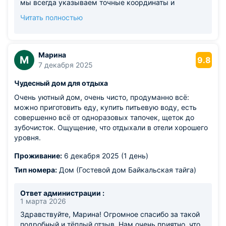
мы всегда указываем точные координаты и
расстояние до озера на карте при бронировании,
Читать полностью
чтобы гости могли заранее оценить маршрут. А про
зверей — отдельное спасибо, повеселили!
Марина
М
9.8
7 декабря 2025
Чудесный дом для отдыха
Очень уютный дом, очень чисто, продуманно всё:
можно приготовить еду, купить питьевую воду, есть
совершенно всё от одноразовых тапочек, щеток до
зубочисток. Ощущение, что отдыхали в отели хорошего
уровня.
Проживание:
6 декабря 2025 (1 день)
Тип номера:
Дом (Гостевой дом Байкальская тайга)
Ответ администрации :
1 марта 2026
Здравствуйте, Марина! Огромное спасибо за такой
подробный и тёплый отзыв. Нам очень приятно, что