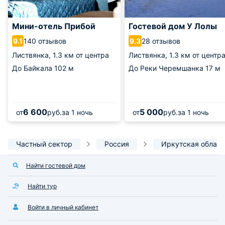
Мини-отель Прибой
Гостевой дом У Лолы
140 отзывов
28 отзывов
9.1
9.3
Листвянка,
1.3 км от центра
Листвянка,
1.3 км от центр
До Байкала
102 м
До Реки Черемшанка
17 м
6 600
5 000
от
руб.
за 1 ночь
от
руб.
за 1 ночь
Частный сектор
Россия
Иркутская област
Найти гостевой дом
Найти тур
Войти в личный кабинет