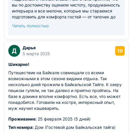
вы по достоинству оценили чистоту, продуманность
интерьера и все мелочи, которые мы стараемся
подготовить для комфорта гостей — от тапочек до
зубочисток. Сравнение с хорошим отелем — лучшая
Читать полностью
похвала для нас! Будем рады видеть вас снова в
гостях.
Дарья
Д
10
5 марта 2025
Шикарно!
Путешествие на Байкале совмещали со всеми
возможными в этом сезоне видами отдыха. Так
несколько дней прожили в Байкальской Тайге. К озеру
пешком гуляли, не так далеко и приятно пройтись. На
базе в домике вполне комфортно. Есть все, что может
понадобится. Готовили на костре, интересный опыт,
муж научил кашеварить.
Проживание:
25 февраля 2025 (5 дней)
Тип номера:
Дом (Гостевой дом Байкальская тайга)