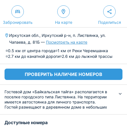
Забронировать
На карте
Поделиться
Иркутская обл., Иркутский р-н, п. Листвянка, ул.
Чапаева, д. 81Б —
Посмотреть на карте
0.5 км от центра города
1 км от Реки Черемшанка
2.7 км до канатной дороги
2.6 км до лыжной трассы
ПРОВЕРИТЬ НАЛИЧИЕ НОМЕРОВ
Гостевой дом «Байкальская тайга» располагается в
поселке городского типа Листвянка. На территории
имеется автостоянка для личного транспорта.
Гостей размещают в деревянном доме в небольших
уютных комнатах, где есть общая гостиная с
телевизором и спутниковыми каналами, удобная
Доступные номера
мягкая мебель, постельное белье и полотенца. С окна