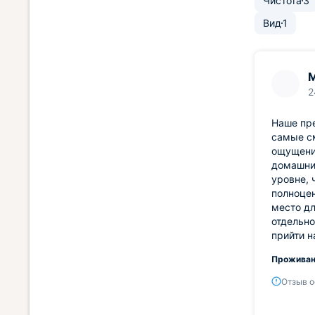
Чистота
3
Вид
1
2
Наше пре
самые с
ощущени
домашни
уровне, 
полноце
место дл
отдельно
прийти н
Проживан
Отзыв о