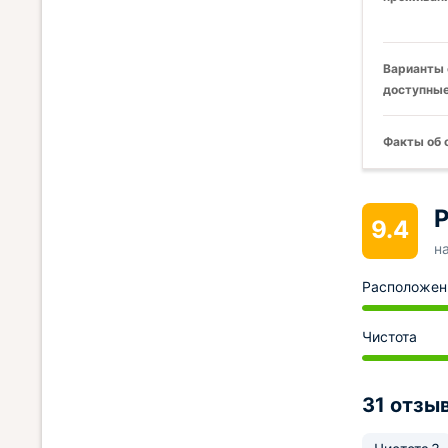
Варианты 
доступные
Факты об 
Р
9.4
н
Расположен
Чистота
31 отзы