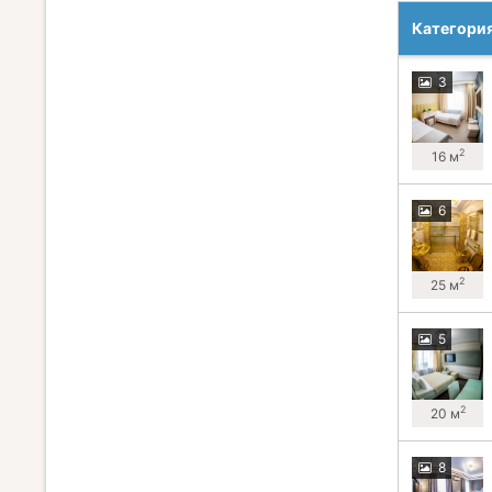
Категори
3
2
16 м
6
2
25 м
5
2
20 м
8