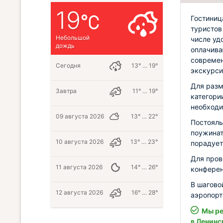
19
Гостиниц
туристов
Небольшой
числе уд
дождь
оплачива
современ
Сегодня
13° … 19°
экскурси
Для разм
Завтра
11° … 19°
категори
необходи
09 августа 2026
13° … 22°
Постояль
поужинат
10 августа 2026
13° … 23°
порадует
Для пров
11 августа 2026
14° … 26°
конферен
В шагово
12 августа 2026
16° … 28°
аэропорт
Мы ре
в Ленинс