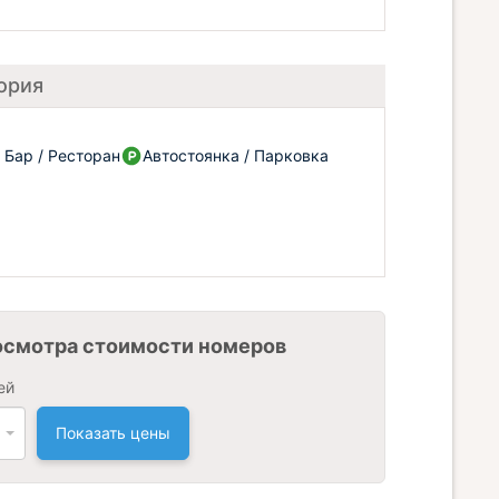
ория
Бар / Ресторан
Автостоянка / Парковка
осмотра стоимости номеров
ей
Показать цены