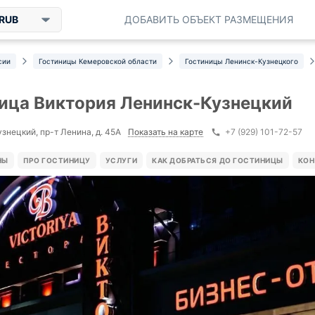
RUB
ДОБАВИТЬ ОБЪЕКТ РАЗМЕЩЕНИЯ
сии
Гостиницы Кемеровской области
Гостиницы Ленинск-Кузнецкого
ица Виктория Ленинск-Кузнецкий
Показать на карте
знецкий, пр-т Ленина, д. 45А
+7 (929) 101-72-57
НЫ
ПРО ГОСТИНИЦУ
УСЛУГИ
КАК ДОБРАТЬСЯ ДО ГОСТИНИЦЫ
КОН