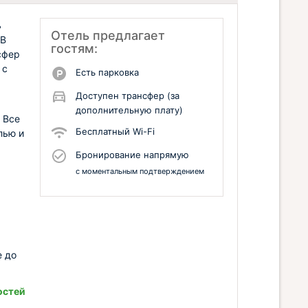
ь
Отель предлагает
 В
гостям:
сфер
 с
Есть парковка
Доступен трансфер (за
дополнительную плату)
 Все
Бесплатный Wi-Fi
лью и
Бронирование напрямую
с моментальным подтверждением
е до
остей