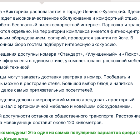
а «Виктория» располагается в городе Ленинск-Кузнецкий. Здес
 ждет высококачественное обслуживание и комфортный отдых.
обств бесплатный высокоскоростной интернет. Парковка и тран
ются отдельно. На территории комплекса имеется фитнес-центр
ным оборудованием, солярий, проводятся занятия по йоге. В
онном бюро гостям подберут интересную экскурсию.
ещения доступны номера «Стандарт», «Улучшенный» и «Люкс».
и оформлены в едином стиле, укомплектованы роскошной мебе
мой техникой.
цы могут заказать доставку завтрака в номер. Пообедать и
ь можно в ресторане отеля. Большой выбор блюд и напитков
 даже самых притязательных посетителей.
едения деловых мероприятий можно арендовать просторный
ц-зал с эргономичной мебелью и новейшим оборудованием.
й доступности остановка общественного транспорта. Расстояни
а Новокузнецк составит около 120 километров.
комендуем! Это один из самых популярных вариантов среди г
к-Кузнецком