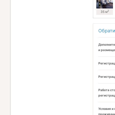
2
35 м
Обрати
Дополните
и размеще
Регистрац
Регистрац
Работа ст
регистрац
Условия и
проживани