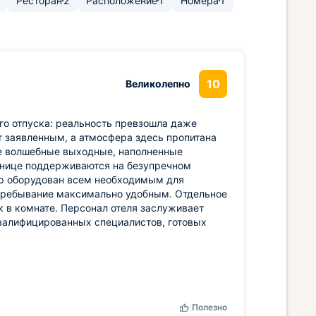
Ресторан
2
Расположение
1
Номера
1
10
Великолепно
го отпуска: реальность превзошла даже
 заявленным, а атмосфера здесь пропитана
не волшебные выходные, наполненные
инице поддерживаются на безупречном
ер оборудован всем необходимым для
 пребывание максимально удобным. Отдельное
 в комнате. Персонал отеля заслуживает
квалифицированных специалистов, готовых
Полезно