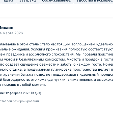
Еда
3
Завтрак
2
Обслуживание
2
Удобства в номере
2
Михаил
4 марта 2026
бывание в этом отеле стало настоящим воплощением идеально
мелые ожидания. Условия проживания полностью соответствуют
ем праздника и абсолютного спокойствия. Мы провели поисти
м уютом и безмятежным комфортом. Чистота и порядок в гост
что создаёт ощущение свежести и заботы о каждом госте. Ном
нного отдыха, а продуманная планировка пространства делает
я хранения багажа позволяет поддерживать идеальный порядок
й благодарности: это команда чутких, внимательных и высоко
а помощь в любой момент.
ие:
12 февраля 2026 (3 дня)
ставлен без бронирования