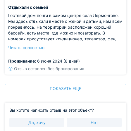
Отдыхали с семьей
Гостевой дом почти в самом центре села Лермонтово.
Мы здесь отдыхали вместе с женой и детьми, нам всем
понравилось. На территории расположен хороший
бассейн, есть места, где можно и позагорать. В
номерах присутствует кондиционер, телевизор, фен,
чайник - при этом сохраняется пространство и не
Читать полностью
тесно. Кухня, к сожалению, только общая, но мы
посещали соседнее кафе и покупали некоторые
Проживание:
6 июня 2024 (8 дней)
продукты в магазинах, которые находятся совсем
рядом. До пляжа идти всего 5 минут.
Отзыв оставлен без бронирования
ПОКАЗАТЬ ЕЩЕ
Вы хотите написать отзыв на этот объект?
Да, хочу
Нет