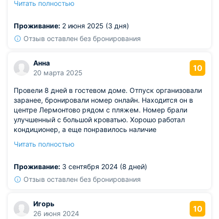
Читать полностью
чтоб море было близко, до моря 3 минуты ходьбы Есть
мансарда с которой открывается вид на море Отель
Проживание:
2 июня 2025 (3 дня)
лучший из тех в которых мы когда либо были Приедем
к Вам еще
Отзыв оставлен без бронирования
Анна
10
20 марта 2025
Провели 8 дней в гостевом доме. Отпуск организовали
заранее, бронировали номер онлайн. Находится он в
центре Лермонтово рядом с пляжем. Номер брали
улучшенный с большой кроватью. Хорошо работал
кондиционер, а еще понравилось наличие
вместительного шкафа. Холодильник у нас был
Читать полностью
отдельный в номере. Готовили на общей кухне.
Магазины рядом есть.
Проживание:
3 сентября 2024 (8 дней)
Отзыв оставлен без бронирования
Игорь
10
26 июня 2024