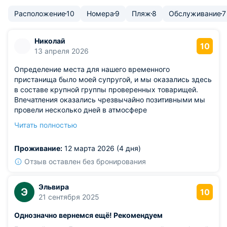
Расположение
10
Номера
9
Пляж
8
Обслуживание
7
Николай
10
13 апреля 2026
Определение места для нашего временного
пристанища было моей супругой, и мы оказались здесь
в составе крупной группы проверенных товарищей.
Впечатления оказались чрезвычайно позитивными мы
провели несколько дней в атмосфере
жизнерадостности и душевного комфорта. Работа
Читать полностью
обслуживающего персонала, их профессионализм,
чуткое отношение всего штата к постояльцам, и прочие
Проживание:
12 марта 2026 (4 дня)
составляющие – всё было на высочайшем уровне. Это
действительно выдающийся гостиничный дом, с
Отзыв оставлен без бронирования
превосходно налаженными условиями.
Эльвира
Э
10
21 сентября 2025
Однозначно вернемся ещё! Рекомендуем