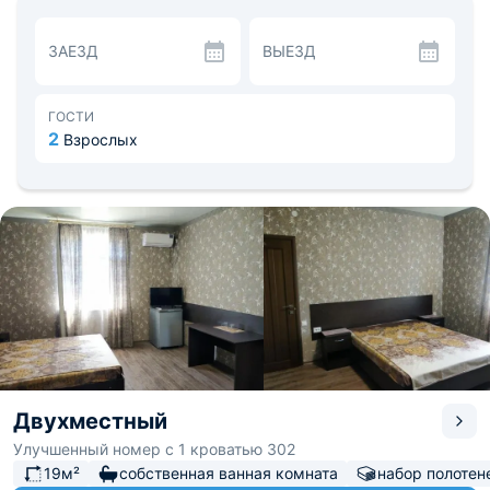
предусмотрена общая кухонная зона.. В радиусе 300 м
есть кафе и продуктовый магазин.
ЗАЕЗД
ВЫЕЗД
Рядом до аэропорта - 50 км.
ГОСТИ
2
Взрослых
Двухместный
Улучшенный номер с 1 кроватью 302
19м²
собственная ванная комната
набор полотен