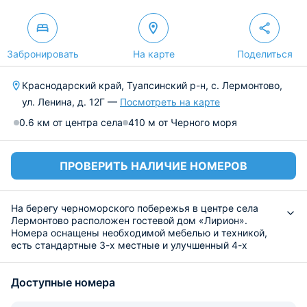
Забронировать
На карте
Поделиться
Краснодарский край, Туапсинский р-н, с. Лермонтово,
ул. Ленина, д. 12Г —
Посмотреть на карте
0.6 км от центра села
410 м от Черного моря
ПРОВЕРИТЬ НАЛИЧИЕ НОМЕРОВ
На берегу черноморского побережья в центре села
Лермонтово расположен гостевой дом «Лирион».
Номера оснащены необходимой мебелью и техникой,
есть стандартные 3-х местные и улучшенный 4-х
местный номер с кухонным уголком. Предоставляется
постельное белье и полотенца. Гости могут насладиться
Доступные номера
видом на море с террасы на мансардном этаже. Из
отдельных номеров есть вид на горы.
Для номеров, в которых отсутствует мини-кухня