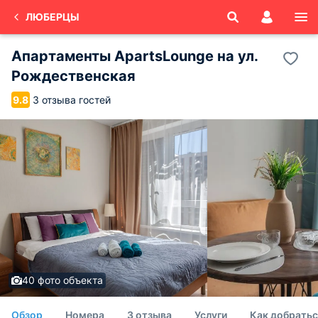
ЛЮБЕРЦЫ
Апартаменты ApartsLounge на ул.
Рождественская
3 отзыва гостей
9.8
40 фото объекта
Обзор
Номера
3 отзыва
Услуги
Как добратьс