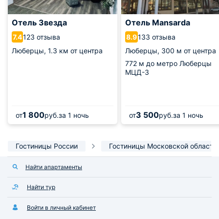
Отель Звезда
Отель Mansarda
123 отзыва
133 отзыва
7.4
8.9
Люберцы,
1.3 км от центра
Люберцы,
300 м от центра
772 м
до метро Люберцы
МЦД-3
1 800
3 500
от
руб.
за 1 ночь
от
руб.
за 1 ночь
Гостиницы России
Гостиницы Московской области
Найти апартаменты
Найти тур
Войти в личный кабинет