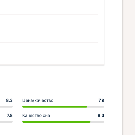
8.3
Цена/качество
7.9
7.8
Качество сна
8.3