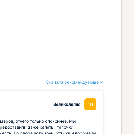
Сначала рекомендуемые
10
Великолепно
меров, отчего только спокойнее. Мы
редоставили даже халаты, тапочки,
 есть. Во дворе есть зоны отдыха и вообще за