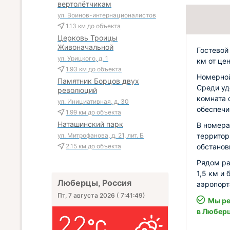
вертолётчикам
ул. Воинов-интернационалистов
1.13 км
до объекта
Церковь Троицы
Живоначальной
Гостевой
ул. Урицкого, д. 1
км от це
1.93 км
до объекта
Номерной
Памятник Борцов двух
Среди уд
революций
комната 
ул. Инициативная, д. 30
обеспечи
1.99 км
до объекта
Наташинский парк
В номера
территор
ул. Митрофанова, д. 21, лит. Б
обстанов
2.15 км
до объекта
Рядом ра
1,5 км и
Люберцы, Россия
аэропорт
Пт, 7 августа 2026
(
7:41:51
)
Мы ре
в Любер
22