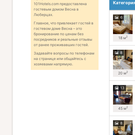
Категори
101Hotels.com предоставлена
гостевым домом Весна в
Люберцах.
6
Главное, что привлекает гостей в
гостевом доме Весна – это
бронирование по ценам без
2
18 м
посредников и реальные отзывы
от ранее проживавших гостей.
8
Задавайте вопросы по телефонам
на странице или общайтесь с
хозяевами напрямую.
2
20 м
13
2
45 м
8