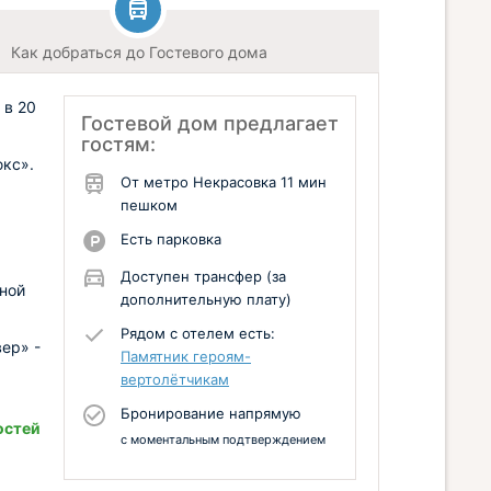
Как добраться до Гостевого дома
 в 20
Гостевой дом предлагает
гостям:
кс».
От метро Некрасовка 11 мин
пешком
Есть парковка
Доступен трансфер (за
тной
дополнительную плату)
Рядом с отелем есть:
ер» -
Памятник героям-
вертолётчикам
Бронирование напрямую
остей
с моментальным подтверждением