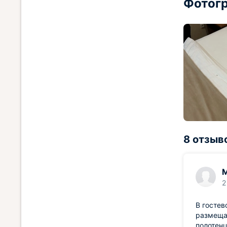
Фотогр
8 отзыв
2
В гостев
размещал
полотенц