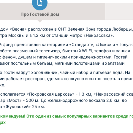
Про Гостевой дом
 дом «Весна» расположен в СНТ Зеленая Зона города Люберцы,
нтра Москвы и в 1,2 км от станции метро «Некрасовка».
 фонд представлен категориями «Стандарт», «Люкс» и «Полулю
обств плазменный телевизор, быстрый Wi-Fi, телефон и ванная
с феном, душем и гигиеническими принадлежностями. Гостей
вают постельным бельем, мягкими полотенцами и халатами.
х гости найдут холодильник, чайный набор и питьевая вода. На
ии работает ресторан, где можно вкусно и сытно поесть в прия
ке.
сполагается «Покровская церковь» - 1,3 км, «Некрасовский скв
 бар «Мост» - 500 м. До железнодорожного вокзала 2,6 км, до
а «Жуковский» 25 км.
комендуем! Это один из самых популярных вариантов среди г
цах