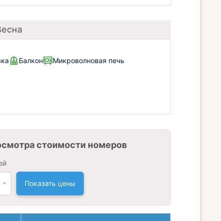
Весна
вка
Балкон
Микроволновая печь
осмотра стоимости номеров
ей
Показать цены