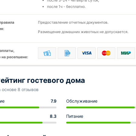
после 3-2ч - четверть суток;
после 1ч - бесплатно.
 правила
Предоставление отчетных документов.
я:
Размещение домашних животных не допускается.
оплаты,
 на ресепшене:
ейтинг гостевого дома
а основе 8 отзывов
ие
7.9
Обслуживание
8.3
Питание