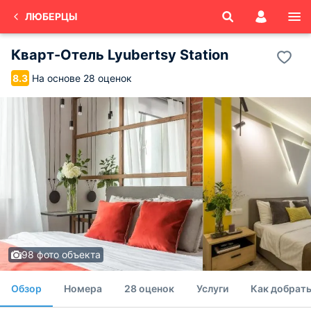
ЛЮБЕРЦЫ
Кварт-Отель Lyubertsy Station
На основе 28 оценок
8.3
98 фото объекта
Обзор
Номера
28 оценок
Услуги
Как добрат