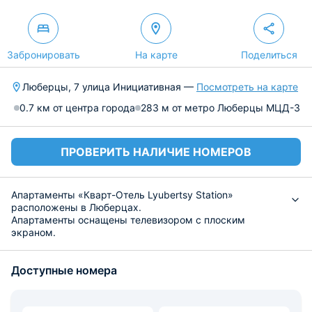
Забронировать
На карте
Поделиться
Люберцы, 7 улица Инициативная —
Посмотреть на карте
0.7 км от центра города
283 м от метро Люберцы МЦД-3
ПРОВЕРИТЬ НАЛИЧИЕ НОМЕРОВ
Апартаменты «Кварт-Отель Lyubertsy Station»
расположены в Люберцах.
Апартаменты оснащены телевизором с плоским
экраном.
В распоряжении гостей собственная ванная комната с
душем и феном, а также мини-кухня с микроволновой
Доступные номера
печью, холодильником и варочной поверхностью.
Расстояние до Москвы составляет 19 км, а до Внуково
— 38 км.
Апартаменты «Кварт-Отель Lyubertsy Station»