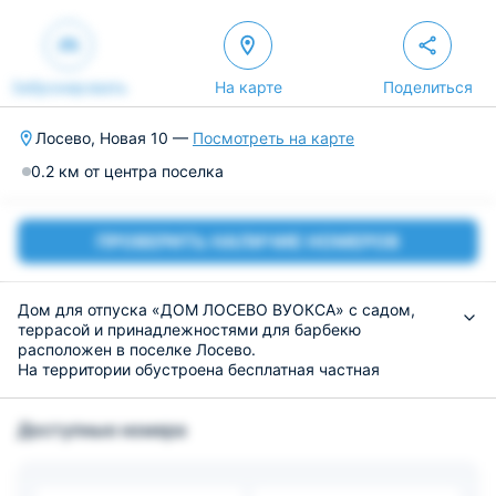
Забронировать
На карте
Поделиться
Лосево, Новая 10 —
Посмотреть на карте
0.2 км от центра поселка
ПРОВЕРИТЬ НАЛИЧИЕ НОМЕРОВ
Дом для отпуска «ДОМ ЛОСЕВО ВУОКСА» с садом,
террасой и принадлежностями для барбекю
расположен в поселке Лосево.
На территории обустроена бесплатная частная
парковка.
В окрестностях популярны пешие прогулки и рыбная
Доступные номера
ловля.
В распоряжении гостей 2 спальни, оборудованная
кухня с микроволновой печью и холодильником, а
также 1 ванная комната с душем.