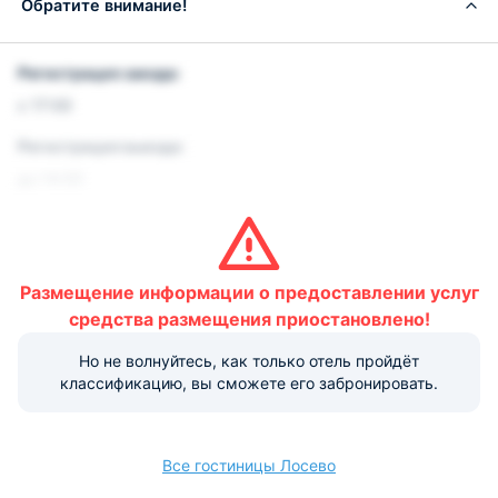
Обратите внимание!
Регистрация заезда:
с 17:00
Регистрация выезда:
до 14:00
Условия и правила проживания:
Размещение домашних животных не допускается.
Размещение информации о предоставлении услуг
Варианты оплаты, доступные на ресепшене:
средства размещения приостановлено!
Этот объект размещения принимает только
наличные.
Но не волнуйтесь, как только отель пройдёт
классификацию, вы сможете его забронировать.
Все гостиницы Лосево