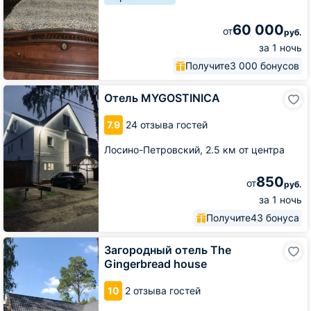
60 000
от
руб.
за 1 ночь
Получите
3 000 бонусов
Отель
Отель MYGOSTINICA
MYGOSTINICA
7.9
24 отзыва гостей
Лосино-Петровский,
2.5 км от центра
850
от
руб.
за 1 ночь
Получите
43 бонуса
Загородный
Загородный отель The
отель
Gingerbread house
The
Gingerbread
10
2 отзыва гостей
house