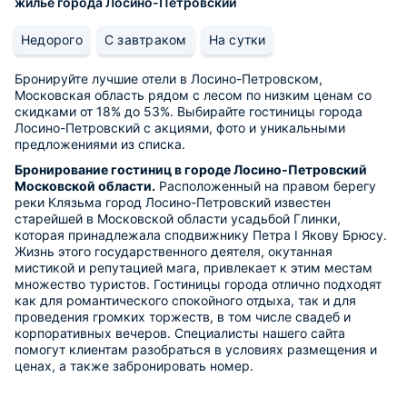
жилье города Лосино-Петровский
Недорого
С завтраком
На сутки
Бронируйте лучшие отели в Лосино-Петровском,
Московская область рядом с лесом по низким ценам со
скидками от 18% до 53%. Выбирайте гостиницы города
Лосино-Петровский с акциями, фото и уникальными
предложениями из списка.
Бронирование гостиниц в городе Лосино-Петровский
Московской области.
Расположенный на правом берегу
реки Клязьма город Лосино-Петровский известен
старейшей в Московской области усадьбой Глинки,
которая принадлежала сподвижнику Петра I Якову Брюсу.
Жизнь этого государственного деятеля, окутанная
мистикой и репутацией мага, привлекает к этим местам
множество туристов. Гостиницы города отлично подходят
как для романтического спокойного отдыха, так и для
проведения громких торжеств, в том числе свадеб и
корпоративных вечеров. Специалисты нашего сайта
помогут клиентам разобраться в условиях размещения и
ценах, а также забронировать номер.