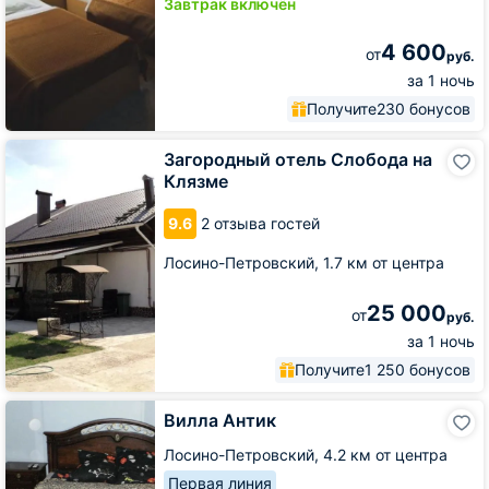
Завтрак включён
4 600
от
руб.
за 1 ночь
Получите
230 бонусов
Загородный
Загородный отель Слобода на
отель
Клязме
Слобода
на
9.6
2 отзыва гостей
Клязме
Лосино-Петровский,
1.7 км от центра
25 000
от
руб.
за 1 ночь
Получите
1 250 бонусов
Вилла
Вилла Антик
Антик
Лосино-Петровский,
4.2 км от центра
Первая линия