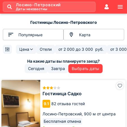
Лосино-Петровский
Даты неизвестны
Гостиницы Лосино-Петровского
Популярные
Карта
Цена
Отели
от
2 000
до
3 000
руб.
от
3 000
Сегодня
Завтра
Выбрать даты
Гостиница
Садко
Гостиница Садко
9.1
82 отзыва гостей
Лосино-Петровский,
900 м от центра
Бесплатная отмена