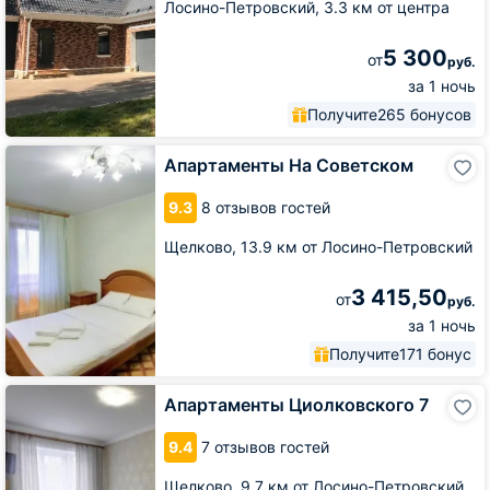
Лосино-Петровский,
3.3 км от центра
5 300
от
руб.
за 1 ночь
Получите
265 бонусов
Апартаменты
Апартаменты На Советском
На
Советском
9.3
8 отзывов гостей
Щелково,
13.9 км от Лосино-Петровский
3 415,50
от
руб.
за 1 ночь
Получите
171 бонус
Апартаменты
Апартаменты Циолковского 7
Циолковского
7
9.4
7 отзывов гостей
Щелково,
9.7 км от Лосино-Петровский