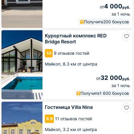
4 000
от
руб.
за 1 ночь
Получите
200 бонусов
Курортный
Курортный комплекс RED
комплекс
Bridge Resort
RED
Bridge
10
9 отзывов гостей
Resort
Майкоп,
8.3 км от центра
32 000
от
руб.
за 1 ночь
Получите
1 600 бонусов
Гостиница
Гостиница Villa Nina
Villa
Nina
8.9
11 отзывов гостей
Майкоп,
3.2 км от центра