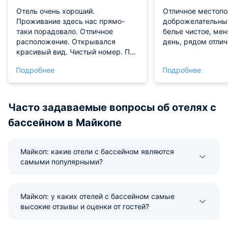
Отель очень хороший.
Отличное местопо
Проживание здесь нас прямо-
доброжелательный
таки порадовало. Отличное
белье чистое, ме
расположение. Открывался
день, рядом отлич
красивый вид. Чистый номер. По
метражу - комфортный.
Подробнее
Подробнее
Постельное белье предоставили
белоснежное. В общем мы
довольны, отличны вариант.
Часто задаваемые вопросы об отелях с
бассейном в Майкопе
Майкоп: какие отели с бассейном являются
самыми популярными?
Майкоп: у каких отелей с бассейном самые
высокие отзывы и оценки от гостей?