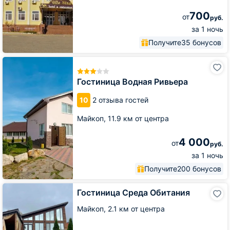
700
от
руб.
за 1 ночь
Получите
35 бонусов
Гостиница
Водная
Ривьера
Гостиница Водная Ривьера
10
2 отзыва гостей
Майкоп,
11.9 км от центра
4 000
от
руб.
за 1 ночь
Получите
200 бонусов
Гостиница
Гостиница Среда Обитания
Среда
Обитания
Майкоп,
2.1 км от центра