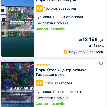
9.6
105 отзывов гостей
Тульский,
10.3 км от Майкоп
Бесплатная отмена
Завтрак включён
12 198
от
руб.
за 1 ночь
Получите
610 бонусов
Парк-
Отель
Центр
Парк-Отель Центр отдыха
отдыха
Гостевые дома
Гостевые
дома
9.6
7 отзывов гостей
Тульский,
10.1 км от Майкоп
Бесплатная отмена
Завтрак включён