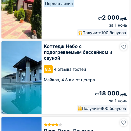
Первая линия
2 000
от
руб.
за 1 ночь
Получите
100 бонусов
Коттедж
Коттедж Небо с
Небо
подогреваемым бассейном и
с
сауной
подогреваемым
бассейном
8.5
4 отзыва гостей
и
сауной
Майкоп,
4.8 км от центра
18 000
от
руб.
за 1 ночь
Получите
900 бонусов
Парк-
Отель
Псыгупс
Парк-Отель Псыгупс