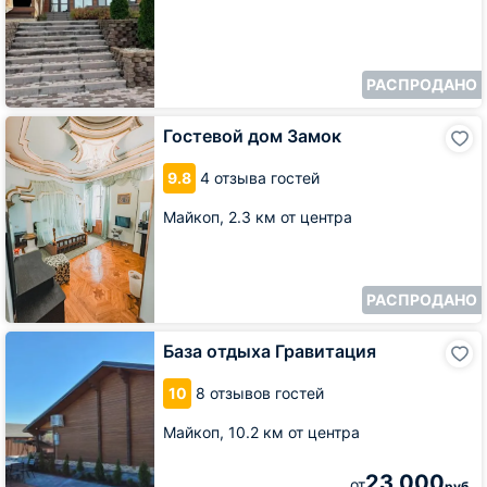
РАСПРОДАНО
Гостевой
Гостевой дом Замок
дом
Замок
9.8
4 отзыва гостей
Майкоп,
2.3 км от центра
РАСПРОДАНО
База
База отдыха Гравитация
отдыха
Гравитация
10
8 отзывов гостей
Майкоп,
10.2 км от центра
23 000
от
руб.