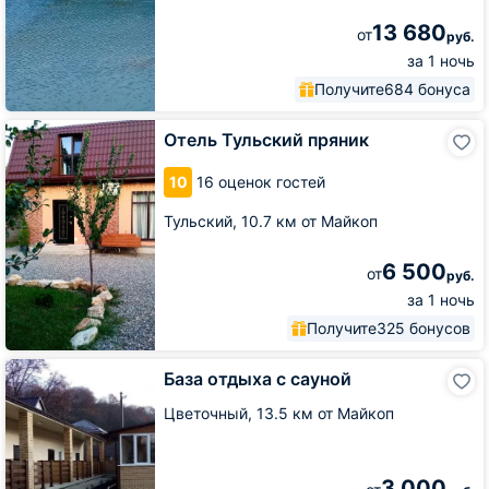
13 680
от
руб.
за 1 ночь
Получите
684 бонуса
Отель
Отель Тульский пряник
Тульский
пряник
10
16 оценок гостей
Тульский,
10.7 км от Майкоп
6 500
от
руб.
за 1 ночь
Получите
325 бонусов
База
База отдыха с сауной
отдыха
с
Цветочный,
13.5 км от Майкоп
сауной
3 000