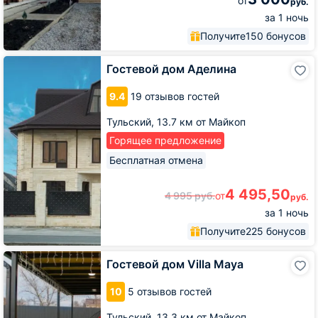
от
руб.
за 1 ночь
Получите
150 бонусов
Гостевой
Гостевой дом Аделина
дом
Аделина
9.4
19 отзывов гостей
Тульский,
13.7 км от Майкоп
Горящее предложение
Бесплатная отмена
4 495,50
4 995
руб.
от
руб.
за 1 ночь
Получите
225 бонусов
Гостевой
Гостевой дом Villa Maya
дом
Villa
10
5 отзывов гостей
Maya
Тульский,
13.3 км от Майкоп