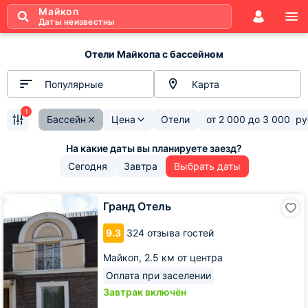
Майкоп
Даты неизвестны
Отели Майкопа с бассейном
Популярные
Карта
1
Бассейн
Цена
Отели
от
2 000
до
3 000
ру
Сегодня
Завтра
Выбрать даты
Гранд
Гранд Отель
Отель
9.3
324 отзыва гостей
Майкоп,
2.5 км от центра
Оплата при заселении
Завтрак включён