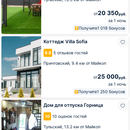
20 350
от
руб.
за 1 ночь
Получите
1 018 бонусов
Коттедж
Коттедж Villa Sofia
Villa
Sofia
9.8
5 отзывов гостей
Причтовский,
9.4 км от Майкоп
25 000
от
руб.
за 1 ночь
Получите
1 250 бонусов
Дом
Дом для отпуска Горница
для
отпуска
10
10 оценок гостей
Горница
Тульский,
13.2 км от Майкоп