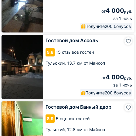
4 000
от
руб.
за 1 ночь
Получите
200 бонусов
Гостевой
Гостевой дом Ассоль
дом
Ассоль
9.8
15 отзывов гостей
Тульский,
13.7 км от Майкоп
4 000
от
руб.
за 1 ночь
Получите
200 бонусов
Гостевой
Гостевой дом Банный двор
дом
Банный
8.9
5 оценок гостей
двор
Тульский,
12.8 км от Майкоп