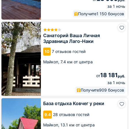
за 1 ночь
Получите
1 150 бонусов
Санаторий
Ваша
Личная
Санаторий Ваша Личная
Здравница
Здравница Лаго-Наки
Лаго-
Наки
10
7 отзывов гостей
Майкоп,
7.4 км от центра
18 181
от
руб.
за 1 ночь
Получите
909 бонусов
База
База отдыха Ковчег у реки
отдыха
Ковчег
9.4
28 отзывов гостей
у
реки
Майкоп,
13.1 км от центра