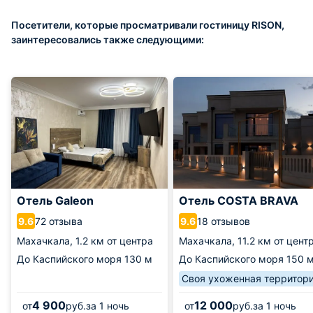
Посетители, которые просматривали гостиницу RISON,
заинтересовались также следующими:
Отель Galeon
Отель COSTA BRAVA
72 отзыва
18 отзывов
9.6
9.6
Махачкала,
1.2 км от центра
Махачкала,
11.2 км от цент
До Каспийского моря
130 м
До Каспийского моря
150 
Своя ухоженная территор
4 900
12 000
от
руб.
за 1 ночь
от
руб.
за 1 ночь