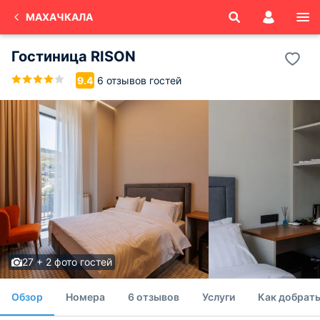
МАХАЧКАЛА
Гостиница RISON
6 отзывов гостей
9.4
27 + 2 фото гостей
Обзор
Номера
6 отзывов
Услуги
Как добрать