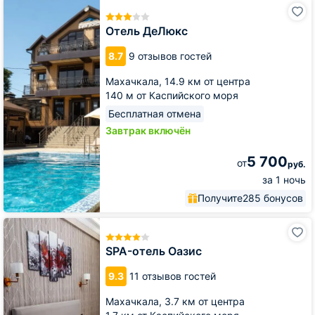
Отель
ДеЛюкс
Отель ДеЛюкс
8.7
9 отзывов гостей
Махачкала,
14.9 км от центра
140 м от Каспийского моря
Бесплатная отмена
Завтрак включён
5 700
от
руб.
за 1 ночь
Получите
285 бонусов
SPA-
отель
Оазис
SPA-отель Оазис
9.3
11 отзывов гостей
Махачкала,
3.7 км от центра