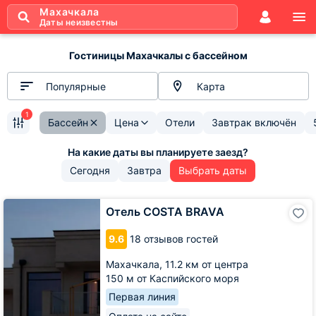
Махачкала
Даты неизвестны
Гостиницы Махачкалы с бассейном
Популярные
Карта
1
Бассейн
Цена
Отели
Завтрак включён
Сегодня
Завтра
Выбрать даты
Отель
Отель COSTA BRAVA
COSTA
BRAVA
9.6
18 отзывов гостей
Махачкала,
11.2 км от центра
150 м от Каспийского моря
Первая линия