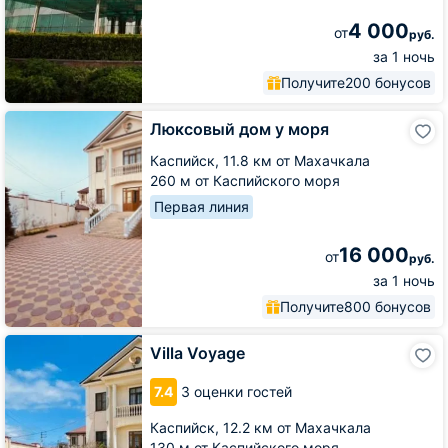
4 000
от
руб.
за 1 ночь
Получите
200 бонусов
Люксовый
Люксовый дом у моря
дом
у
Каспийск,
11.8 км от Махачкала
моря
260 м от Каспийского моря
Первая линия
16 000
от
руб.
за 1 ночь
Получите
800 бонусов
Villa
Villa Voyage
Voyage
7.4
3 оценки гостей
Каспийск,
12.2 км от Махачкала
130 м от Каспийского моря