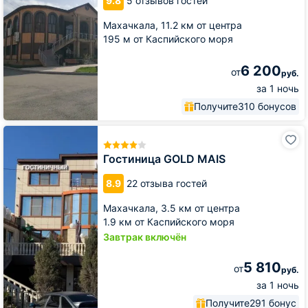
9.8
5 отзывов гостей
Махачкала,
11.2 км от центра
195 м от Каспийского моря
6 200
от
руб.
за 1 ночь
Получите
310 бонусов
Гостиница
GOLD
MAIS
Гостиница GOLD MAIS
8.9
22 отзыва гостей
Махачкала,
3.5 км от центра
1.9 км от Каспийского моря
Завтрак включён
5 810
от
руб.
за 1 ночь
Получите
291 бонус