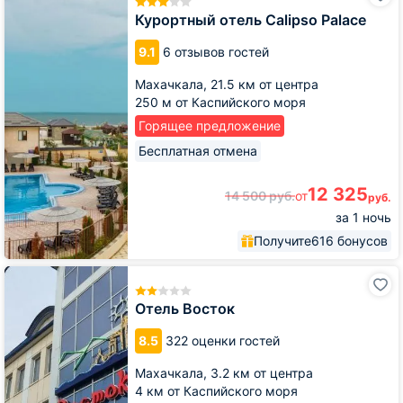
Calipso
Курортный отель Calipso Palace
Palace
9.1
6 отзывов гостей
Махачкала,
21.5 км от центра
250 м от Каспийского моря
Горящее предложение
Бесплатная отмена
12 325
14 500
руб.
от
руб.
за 1 ночь
Получите
616 бонусов
Отель
Восток
Отель Восток
8.5
322 оценки гостей
Махачкала,
3.2 км от центра
4 км от Каспийского моря