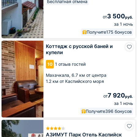
Бесплатная отмена
3 500
от
руб.
за 1 ночь
Получите
175 бонусов
Коттедж
Коттедж с русской баней и
с
купели
русской
баней
10
1 отзыв гостей
и
купели
Махачкала,
6.7 км от центра
1.2 км от Каспийского моря
7 920
от
руб.
за 1 ночь
Получите
396 бонусов
АЗИМУТ
Парк
Отель
АЗИМУТ Парк Отель Каспийск