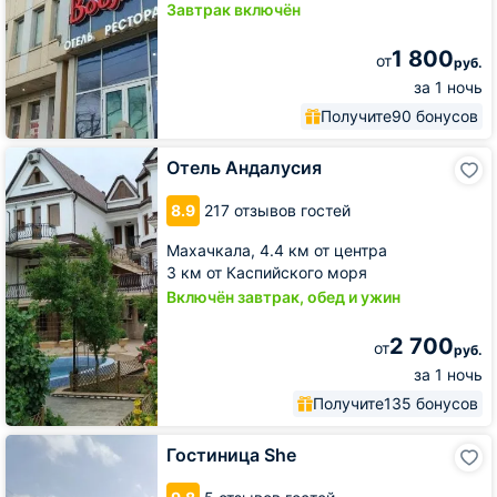
Завтрак включён
1 800
от
руб.
за 1 ночь
Получите
90 бонусов
Отель
Отель Андалусия
Андалусия
8.9
217 отзывов гостей
Махачкала,
4.4 км от центра
3 км от Каспийского моря
Включён завтрак, обед и ужин
2 700
от
руб.
за 1 ночь
Получите
135 бонусов
Гостиница
Гостиница She
She