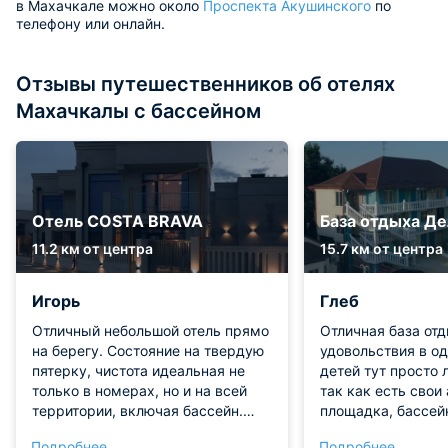
в Махачкале можно около
Проспекта Акушинского
по
телефону или онлайн.
Отзывы путешественников об отелях
Махачкалы с бассейном
Отель COSTA BRAVA
База отдыха Д
11.2 км от центра
15.7 км от центра
Игорь
Глеб
Отличный небольшой отель прямо
Отличная база отд
на берегу. Состояние на твердую
удовольствия в о
пятерку, чистота идеальная не
детей тут просто 
только в номерах, но и на всей
так как есть свои
территории, включая бассейн.
площадка, бассейн
Персонал ведет себя как
возраста еще и к
Подробнее
Подробнее