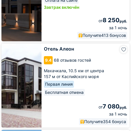
Оплата на сайте
Завтрак включён
8 250
от
руб.
за 1 ночь
Получите
413 бонусов
Отель
Отель Алеон
Алеон
9.4
68 отзывов гостей
Махачкала,
10.5 км от центра
157 м от Каспийского моря
Первая линия
Бесплатная отмена
7 080
от
руб.
за 1 ночь
Получите
354 бонуса