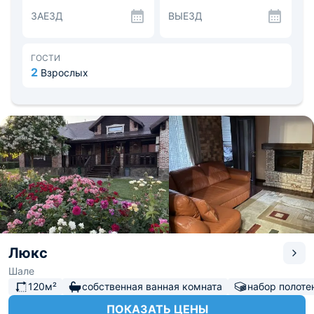
баня, бильярдная, открытый бассейн, банкетный зал и
ЗАЕЗД
ВЫЕЗД
детская площадка.
На территории базы «Пеней» открыт собственный
ресторан с баром. Для любителей пикников на свежем
воздухе оборудованы уютные беседки с мангальными
ГОСТИ
зонами, где можно самостоятельно пожарить шашлык
2
Взрослых
или сварить уху.
На территории базы отдыха имеется полностью
укомплектованный банкетный зал для проведения
мероприятий.
Доступна услуга планирования и организации
мероприятий.
Расстояние от Аэропорта Астрахани – 51,3 км, от
железнодорожного вокзала – 49,6 км.
Люкс
Шале
120м²
собственная ванная комната
набор полоте
ПОКАЗАТЬ ЦЕНЫ