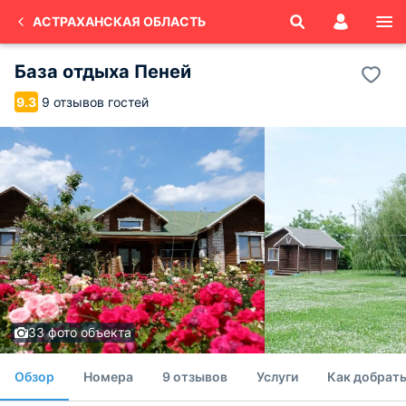
АСТРАХАНСКАЯ ОБЛАСТЬ
База отдыха Пеней
9 отзывов гостей
9.3
33 фото объекта
Обзор
Номера
9 отзывов
Услуги
Как добрать