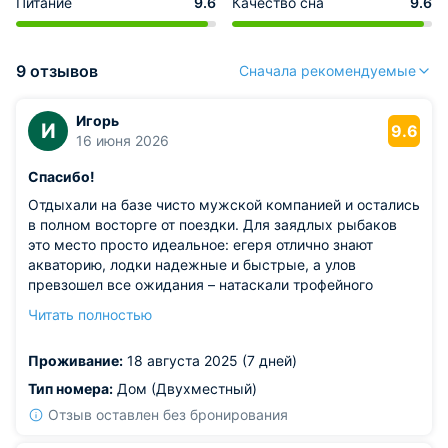
Питание
9.6
Качество сна
9.6
9 отзывов
Сначала рекомендуемые
Игорь
И
9.6
16 июня 2026
Спасибо!
Отдыхали на базе чисто мужской компанией и остались
в полном восторге от поездки. Для заядлых рыбаков
это место просто идеальное: егеря отлично знают
акваторию, лодки надежные и быстрые, а улов
превзошел все ожидания – натаскали трофейного
сазана и сома. После целого дня на воде было в кайф
Читать полностью
вернуться в теплые, чистые бревенчатые дома со
всеми удобствами, сходить в отличную баню и плотно
Проживание:
18 августа 2025 (7 дней)
поужинать в местном ресторане, где для нас готовили
из нашей же рыбы. Настоящий мужской отдых с
Тип номера:
Дом (Двухместный)
отличным сервисом, комфортом и крутой атмосферой,
Отзыв оставлен без бронирования
обязательно вернемся сюда в следующем сезоне!