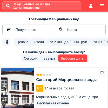
Марциальные воды
Даты неизвестны
Гостиницы Марциальных вод
Популярные
Карта
Цена
Отели
от
2 000
до
3 000
руб.
от
3 000
Сегодня
Завтра
Выбрать даты
Санаторий
Марциальные
воды
Санаторий Марциальные воды
8.5
17 отзывов гостей
Марциальные воды,
300 м от центра
Бесплатная отмена