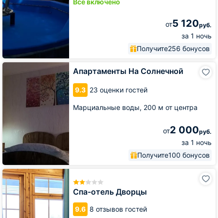
Всё включено
5 120
от
руб.
за 1 ночь
Получите
256 бонусов
Апартаменты
Апартаменты На Солнечной
На
Солнечной
9.3
23 оценки гостей
Марциальные воды,
200 м от центра
2 000
от
руб.
за 1 ночь
Получите
100 бонусов
Спа-
отель
Дворцы
Спа-отель Дворцы
9.6
8 отзывов гостей