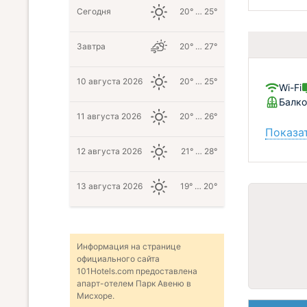
Сегодня
20° … 25°
Завтра
20° … 27°
10 августа 2026
20° … 25°
Wi-Fi
Балко
11 августа 2026
20° … 26°
Показат
12 августа 2026
21° … 28°
13 августа 2026
19° … 20°
Информация на странице
официального сайта
101Hotels.com предоставлена
апарт-отелем Парк Авеню в
Мисхоре.