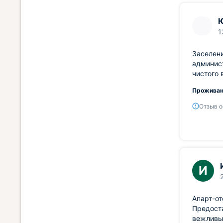
1
Заселени
админис
чистого 
Проживан
Отзыв о
И
Апарт-от
Предост
вежливы