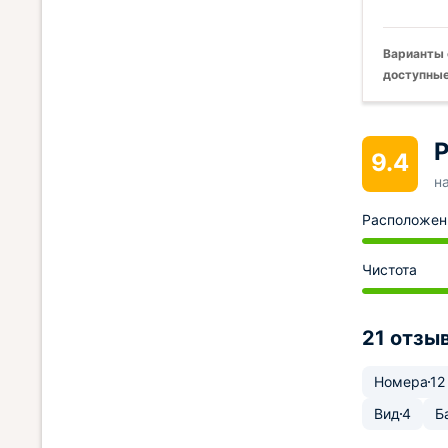
Варианты 
доступные
Р
9.4
н
Расположен
Чистота
21 отзы
Номера
12
Вид
4
Б