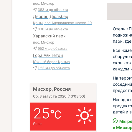
пос. Мисхор
353 м
до объекта
Дворец Дюльбер
Крым, пос.Алупкинское шоссе, 19
Отель «П
830 м
до объекта
подножия
Харакский парк
парк, где
пос. Мисхор
952 м
до объекта
Все номе
Гора Ай-Петри
оборудов
Южный берег Крыма
окон каж
1.23 км
до объекта
каждом н
На терри
соседний
Мисхор, Россия
предоста
Сб, 8 августа 2026
(
13:03:51
)
Неподале
продукто
25
детей и 
Мы ре
Ясно
в Мисхо