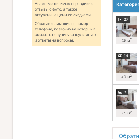
Апартаменты имеют правдивые
Категори
отзывы с фото, а также
актуальные цены со скидками.
27
Обратите внимание на номер
телефона, позвонив на который вы
сможете получить консультацию
2
и ответы на вопросы.
35 м
14
2
40 м
8
2
45 м
Обрати