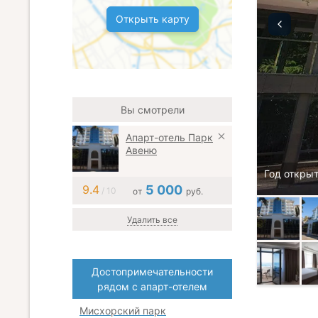
Открыть карту
Вы смотрели
Апарт-отель Парк
Авеню
Год открыт
9.4
5 000
/ 10
от
руб.
Удалить все
Достопримечательности
рядом с апарт-отелем
Мисхорский парк