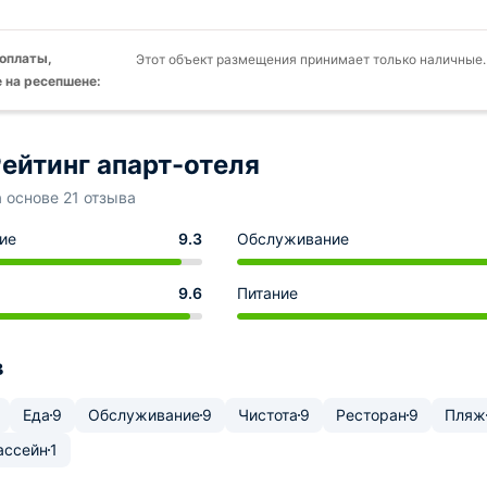
оплаты,
Этот объект размещения принимает только наличные.
 на ресепшене:
ейтинг апарт-отеля
а основе 21 отзыва
ие
9.3
Обслуживание
9.6
Питание
в
Еда
9
Обслуживание
9
Чистота
9
Ресторан
9
Пляж
ассейн
1