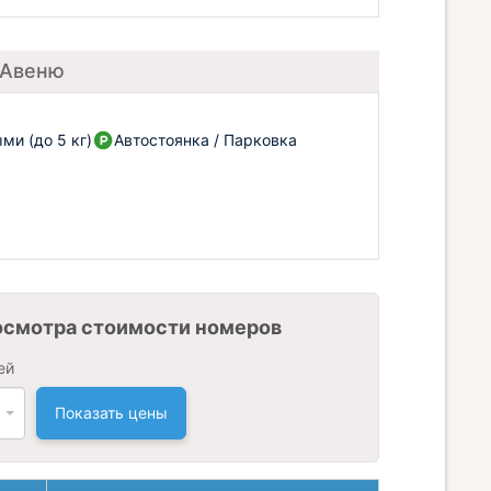
 Авеню
и (до 5 кг)
Автостоянка / Парковка
осмотра стоимости номеров
ей
Показать цены