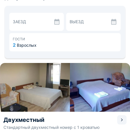
вернуться.
В шаговой доступности магазины, кафе. Для туристов
будет привлекательно то, что совсем близко граница с
Литвой. А до Калининграда можно добраться всего за
ЗАЕЗД
ВЫЕЗД
час езды.
ГОСТИ
2
Взрослых
Двухместный
Стандартный двухместный номер с 1 кроватью