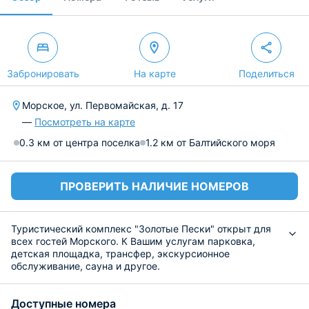
Забронировать
На карте
Поделиться
Морское, ул. Первомайская, д. 17
—
Посмотреть на карте
0.3 км от центра поселка
1.2 км от Балтийского моря
ПРОВЕРИТЬ НАЛИЧИЕ НОМЕРОВ
Туристический комплекс "Золотые Пески" открыт для
всех гостей Морского. К Вашим услугам парковка,
детская площадка, трансфер, экскурсионное
обслуживание, сауна и другое.
Домашняя обстановка, уют и комфорт сделают Ваш
отдых в поездке незабываемым, а также принесут
Доступные номера
положительные эмоции от проживания и желание