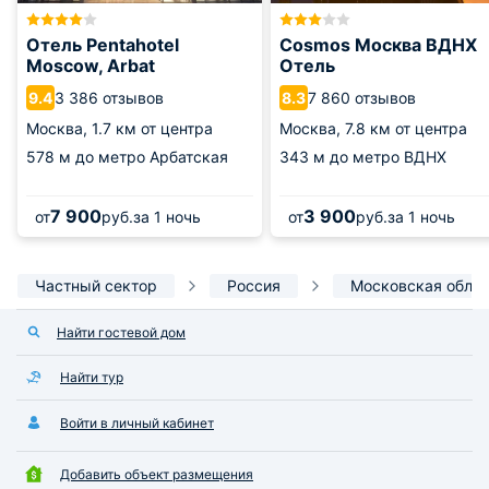
Отель Pentahotel
Cosmos Москва ВДНХ
Moscow, Arbat
Отель
3 386 отзывов
7 860 отзывов
9.4
8.3
Москва,
1.7 км от центра
Москва,
7.8 км от центра
578 м
до метро Арбатская
343 м
до метро ВДНХ
7 900
3 900
от
руб.
за 1 ночь
от
руб.
за 1 ночь
Частный сектор
Россия
Московская обла
Найти гостевой дом
Найти тур
Войти в личный кабинет
Добавить объект размещения