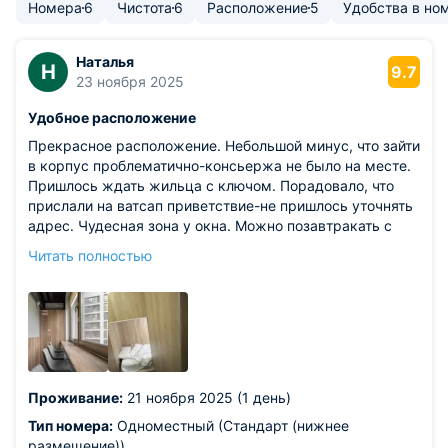
Номера
6
Чистота
6
Расположение
5
Удобства в но
Наталья
Н
9.7
23 ноября 2025
Удобное расположение
Прекрасное расположение. Небольшой минус, что зайти
в корпус проблематично-консьержа не было на месте.
Пришлось ждать жильца с ключом. Порадовало, что
прислали на ватсап приветствие-не пришлось уточнять
адрес. Чудесная зона у окна. Можно позавтракать с
видом на двор. Очень приятно
Читать полностью
Из недостатков: душновато было в номере. И
пододеяльник был из потрясающей синтетики-
статическое электричество вырабатывал так, что при
малейшем движении сыпались искры. Как северное
сияние. Но не радовало. Раньше такого не было. Был
стандартный хб пододеяльник-верните их, пожалуйста.
Проживание:
21 ноября 2025 (1 день)
Тип номера:
Одноместный (Стандарт (нижнее
размещение))