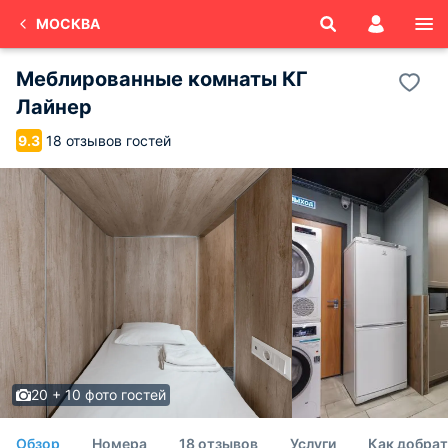
МОСКВА
Меблированные комнаты КГ
Лайнер
18 отзывов гостей
9.3
20 + 10 фото гостей
Обзор
Номера
18 отзывов
Услуги
Как добра