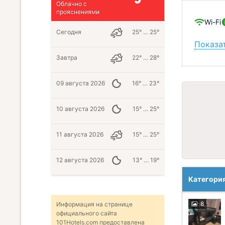
Облачно с
прояснениями
Wi-Fi
Сегодня
25° … 25°
Показат
Завтра
22° … 28°
09 августа 2026
16° … 23°
10 августа 2026
15° … 25°
11 августа 2026
15° … 25°
12 августа 2026
13° … 19°
Категори
8
Информация на странице
официального сайта
101Hotels.com предоставлена