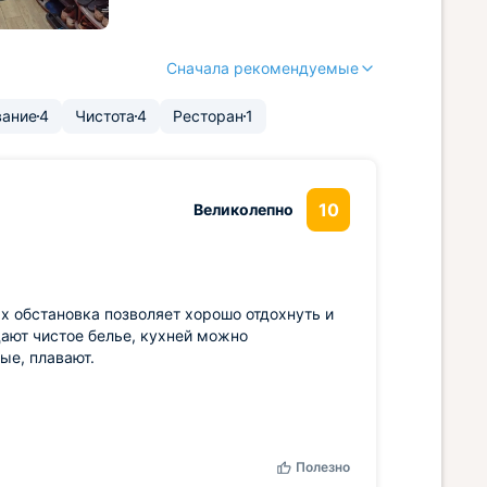
Сначала рекомендуемые
ание
4
Чистота
4
Ресторан
1
10
Великолепно
х обстановка позволяет хорошо отдохнуть и
ают чистое белье, кухней можно
ые, плавают.
Полезно