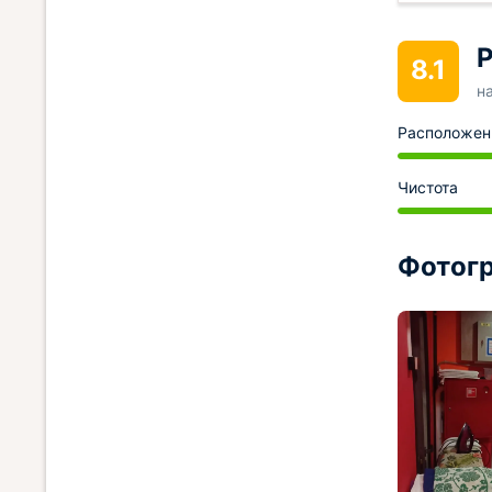
Р
8.1
н
Расположен
Чистота
Фотогр