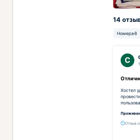
14 отзы
Номера
8
С
Отличн
Хостел у
провест
пользова
Проживан
Отзыв о