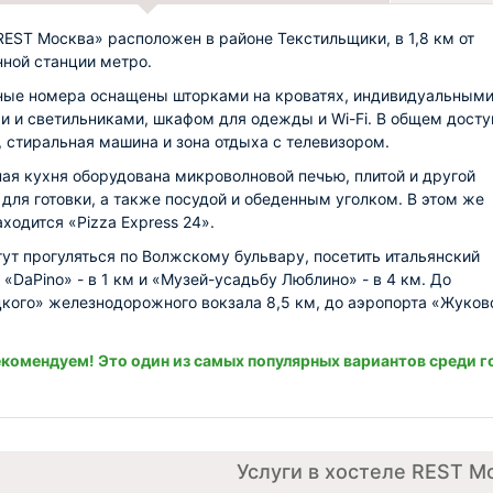
REST Москва» расположен в районе Текстильщики, в 1,8 км от
ной станции метро.
ые номера оснащены шторками на кроватях, индивидуальным
и и светильниками, шкафом для одежды и Wi-Fi. В общем досту
 стиральная машина и зона отдыха с телевизором.
ая кухня оборудована микроволновой печью, плитой и другой
 для готовки, а также посудой и обеденным уголком. В этом же
ходится «Pizza Express 24».
гут прогуляться по Волжскому бульвару, посетить итальянский
 «DaPino» - в 1 км и «Музей-усадьбу Люблино» - в 4 км. До
кого» железнодорожного вокзала 8,5 км, до аэропорта «Жуков
комендуем! Это один из самых популярных вариантов среди г
Услуги в хостеле REST М