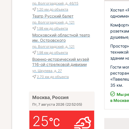
пр. Волгоградский, д. 46/15
1.20 км
до объекта
Хостел «
одноимен
Театр Русский балет
пр. Волгоградский, д. 121
Комфортн
1.98 км
до объекта
розеткам
Московский областной театр
душевые,
им. Островского
Просторн
пр. Волгоградский, д. 121
техникой
1.98 км
до объекта
здании на
Военно-исторический музей
116-ой стрелковой дивизии
Гости мо
ул. Шкулева, д. 27
ресторан
2.70 км
до объекта
«Павелец
35 км.
Мы ре
Москва, Россия
в Москве
Пт, 7 августа 2026
(
22:52:06
)
25