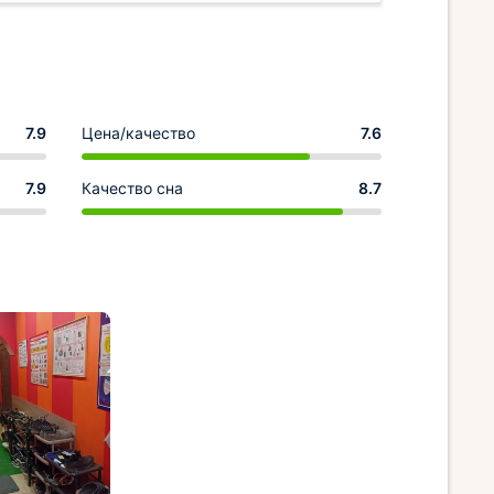
7.9
Цена/качество
7.6
7.9
Качество сна
8.7