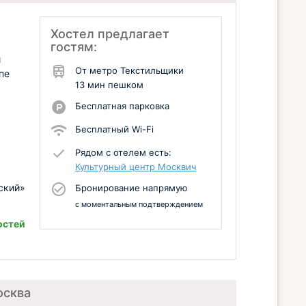
Хостел предлагает
гостям:
и
От метро Текстильщики
пе
13 мин пешком
Бесплатная парковка
Бесплатный Wi-Fi
Рядом с отелем есть:
Культурный центр Москвич
ский»
Бронирование напрямую
с моментальным подтверждением
остей
осква