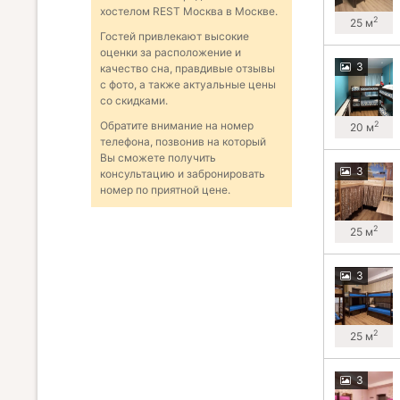
хостелом REST Москва в Москве.
2
25 м
Гостей привлекают высокие
оценки за расположение и
3
качество сна, правдивые отзывы
с фото, а также актуальные цены
со скидками.
2
Обратите внимание на номер
20 м
телефона, позвонив на который
Вы сможете получить
3
консультацию и забронировать
номер по приятной цене.
2
25 м
3
2
25 м
3