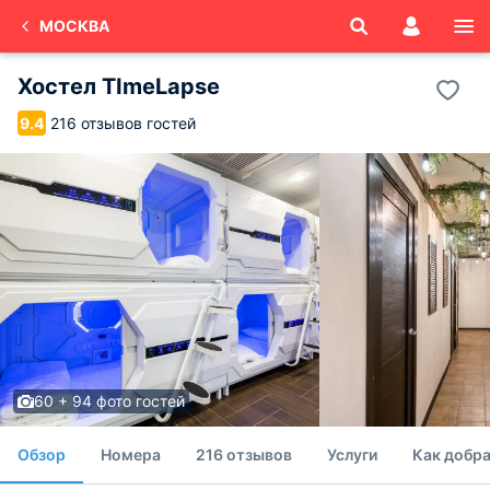
МОСКВА
Хостел TImeLapse
216 отзывов гостей
9.4
60 + 94 фото гостей
Обзор
Номера
216 отзывов
Услуги
Как добра