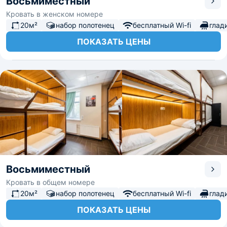
Восьмиместный
Кровать в женском номере
20м²
набор полотенец
бесплатный Wi-fi
глад
ПОКАЗАТЬ ЦЕНЫ
Восьмиместный
Кровать в общем номере
20м²
набор полотенец
бесплатный Wi-fi
глад
ПОКАЗАТЬ ЦЕНЫ