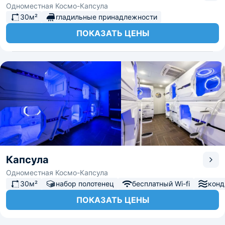
Одноместная Космо-Капсула
30м²
гладильные принадлежности
ПОКАЗАТЬ ЦЕНЫ
Капсула
Одноместная Космо-Капсула
30м²
набор полотенец
бесплатный Wi-fi
конд
ПОКАЗАТЬ ЦЕНЫ