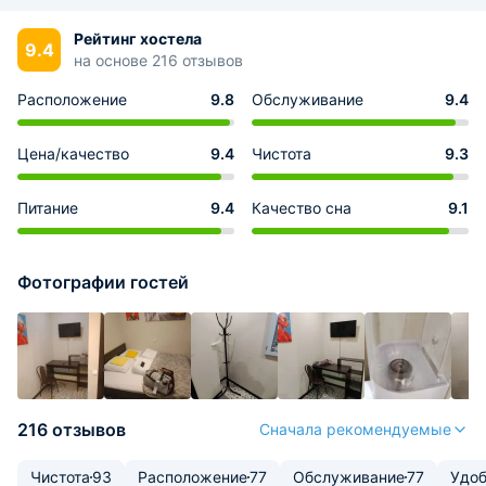
Рейтинг хостела
9.4
на основе 216 отзывов
Расположение
9.8
Обслуживание
9.4
Цена/качество
9.4
Чистота
9.3
Питание
9.4
Качество сна
9.1
Фотографии гостей
216 отзывов
Сначала рекомендуемые
Чистота
93
Расположение
77
Обслуживание
77
Удоб