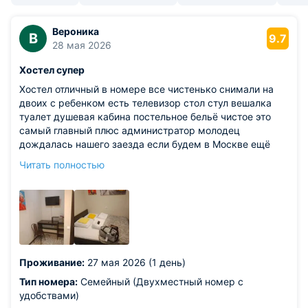
Вероника
В
9.7
28 мая 2026
Хостел супер
Хостел отличный в номере все чистенько снимали на
двоих с ребенком есть телевизор стол стул вешалка
туалет душевая кабина постельное бельё чистое это
самый главный плюс администратор молодец
дождалась нашего заезда если будем в Москве ещё
раз снимем спасибо за такой номер.Ещё тихо не кто не
Читать полностью
шумит .
Из недостатков: нет минусов не обнаружено.
Проживание:
27 мая 2026 (1 день)
Тип номера:
Семейный (Двухместный номер с
удобствами)