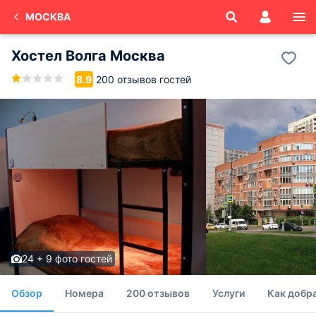
МОСКВА
Хостел Волга Москва
200 отзывов гостей
8.9
24 + 9 фото гостей
Обзор
Номера
200 отзывов
Услуги
Как добр