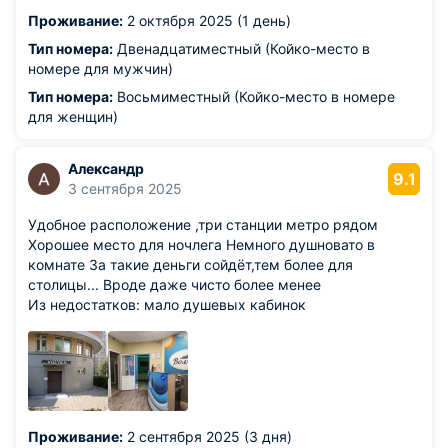
прошедшего дня в многоместной комнате может
Проживание:
2 октября 2025 (1 день)
раздражать. Особенно, если жить здесь долго.
Тип номера:
Двенадцатиместный (Койко-место в
номере для мужчин)
Тип номера:
Восьмиместный (Койко-место в номере
для женщин)
Александр
9.1
3 сентября 2025
Удобное расположение ,три станции метро рядом
Хорошее место для ночлега Немного душновато в
комнате За такие деньги сойдёт,тем более для
столицы... Вроде даже чисто более менее
Из недостатков: мало душевых кабинок
Проживание:
2 сентября 2025 (3 дня)