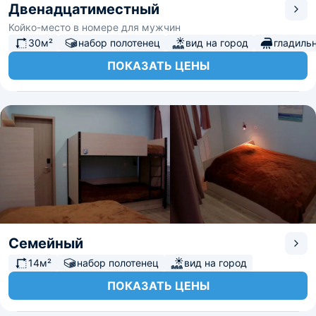
Двенадцатиместный
Койко-место в номере для мужчин
30м²
набор полотенец
вид на город
гладиль
ПОКАЗАТЬ ЦЕНЫ
Семейный
14м²
набор полотенец
вид на город
ПОКАЗАТЬ ЦЕНЫ