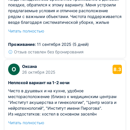
поездке, обратился к этому варианту. Меня устроили
предлагаемые условия и отличное расположение
рядом с важными объектами. Чистота поддерживается
везде благодаря систематической уборке, жилые
комнаты ухоженные. Отсутствие шума и
Читать полностью
раздражающих факторов создает приятную атмосферу
отдыха. Число соседей во время моего пребывания
Проживание:
11 сентября 2025 (5 дней)
было невелико, люди миролюбивые. Хороший уровень
сервиса обеспечивается профессионализмом
Отзыв оставлен без бронирования
работников.
Оксана
О
8.3
26 октября 2025
Неплохой вариант на 1-2 ночи
Чисто в душевых и на кухне, удобное
месторасположение (близко к медицинским центрам
"Институт акушерства и гинекологии", "Центр мозга и
нейротехнологий", "Институт имени Пирогова".
Из недостатков: хостел в основном заселён
иностранными студентами, ведут они себя вежливо, но
Читать полностью
активное обсуждение между собой впечатлений