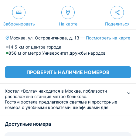
Забронировать
На карте
Поделиться
Москва, ул. Островитянова, д. 13 —
Посмотреть на карте
14.5 км от центра города
858 м от метро Университет дружбы народов
ПРОВЕРИТЬ НАЛИЧИЕ НОМЕРОВ
Хостел «Волга» находится в Москве, поблизости
расположена станция метро Коньково.
Гостям хостела предлагаются светлые и просторные
номера с удобными кроватями, шкафчиками для
хранения вещей.
На общей кухне можно приготовить самостоятельно
Доступные номера
блюда, для этого есть все необходимое. В округе
находятся продуктовые магазины и кафе.
Расстояние от аэропорта Внуково 16 км.