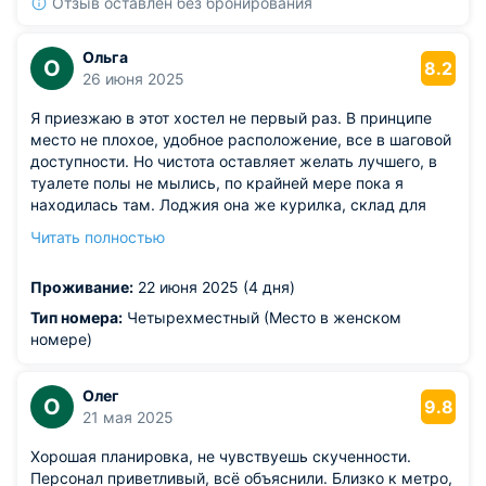
или ярче свет.
Отзыв оставлен без бронирования
Ольга
О
8.2
26 июня 2025
Я приезжаю в этот хостел не первый раз. В принципе
место не плохое, удобное расположение, все в шаговой
доступности. Но чистота оставляет желать лучшего, в
туалете полы не мылись, по крайней мере пока я
находилась там. Лоджия она же курилка, склад для
хлама. В холодильнике чёрт ногу сломит. Покупала
Читать полностью
колбасу нарезку- ночью ее кто-то подъел ( чужое ведь
вкуснее). В общем минусов много. Я разочарована этим
Проживание:
22 июня 2025 (4 дня)
хостелом, и я думаю, вряд ли сюда вернусь еще.
Тип номера:
Четырехместный (Место в женском
номере)
Олег
О
9.8
21 мая 2025
Хорошая планировка, не чувствуешь скученности.
Персонал приветливый, всё объяснили. Близко к метро,