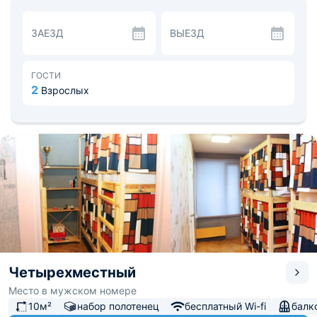
вид на город.
Каждое утро на территории хостела сервируется
ЗАЕЗД
ВЫЕЗД
сытный континентальный завтрак. Пообедать
постояльцы смогут в столовой, баре или в кафе в
шаговой доступности от объекта.
Рядом с хостелом «Звездный бульвар» расположена
ГОСТИ
Аллея Космонавтов, парк развлечений, детская школа
2
Взрослых
искусств и детская площадка. В распоряжении
постояльцев несколько вещевых и продуктовых
магазинов.
Четырехместный
Место в мужском номере
10м²
набор полотенец
бесплатный Wi-fi
балк