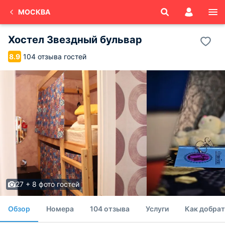
МОСКВА
Хостел Звездный бульвар
104 отзыва гостей
8.9
27 + 8 фото гостей
Обзор
Номера
104 отзыва
Услуги
Как добрат