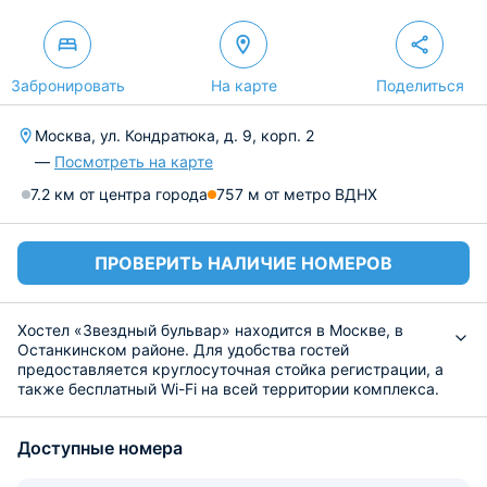
Забронировать
На карте
Поделиться
Москва, ул. Кондратюка, д. 9, корп. 2
—
Посмотреть на карте
7.2 км от центра города
757 м от метро ВДНХ
ПРОВЕРИТЬ НАЛИЧИЕ НОМЕРОВ
Хостел «Звездный бульвар» находится в Москве, в
Останкинском районе. Для удобства гостей
предоставляется круглосуточная стойка регистрации, а
также бесплатный Wi-Fi на всей территории комплекса.
Разместиться предлагается в комфортабельных
номерах, оборудованных спальными местами, общей
Доступные номера
кухней, ванной комнатой и лаунджем, в котором можно
весело провести время с друзьями за просмотром
фильмов или за беседой. Из окон номеров открывается