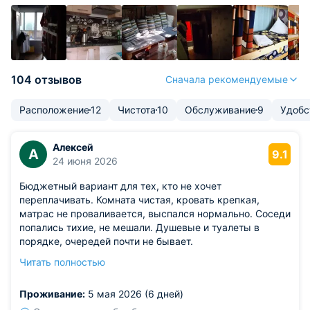
104 отзывов
Сначала рекомендуемые
Расположение
12
Чистота
10
Обслуживание
9
Удобс
Алексей
А
9.1
24 июня 2026
Бюджетный вариант для тех, кто не хочет
переплачивать. Комната чистая, кровать крепкая,
матрас не проваливается, выспался нормально. Соседи
попались тихие, не мешали. Душевые и туалеты в
порядке, очередей почти не бывает.
Из недостатков: единственное, что подпортило
Читать полностью
впечатление, — освещение в общей зоне какоето
тусклое. Вечером посидеть с книгой или телефоном
Проживание:
5 мая 2026 (6 дней)
некомфортно, глаза устают. Хотелось бы побольше ламп