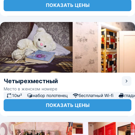
ПОКАЗАТЬ ЦЕНЫ
Четырехместный
Место в женском номере
10м²
набор полотенец
бесплатный Wi-fi
глад
ПОКАЗАТЬ ЦЕНЫ