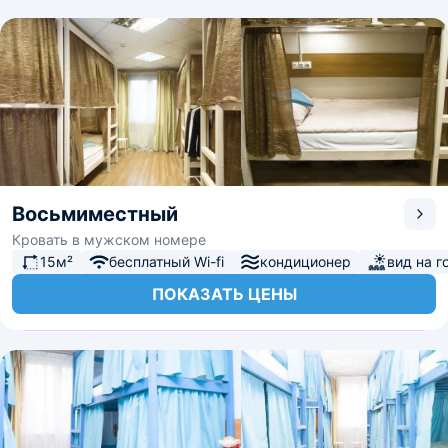
Восьмиместный
Кровать в мужском номере
15м²
бесплатный Wi-fi
кондиционер
вид на г
ПОКАЗАТЬ ЦЕНЫ