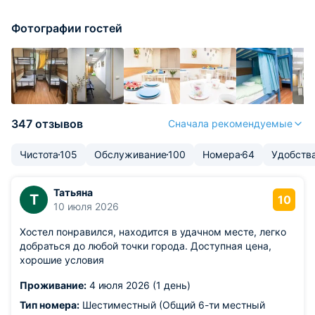
Фотографии гостей
347 отзывов
Сначала рекомендуемые
Чистота
105
Обслуживание
100
Номера
64
Удобств
Татьяна
Т
10
10 июля 2026
Хостел понравился, находится в удачном месте, легко
добраться до любой точки города. Доступная цена,
хорошие условия
Проживание:
4 июля 2026 (1 день)
Тип номера:
Шестиместный (Общий 6-ти местный