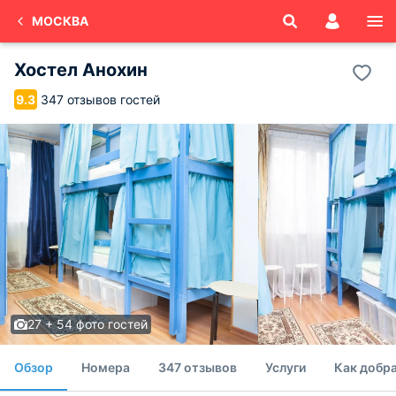
МОСКВА
Хостел Анохин
347 отзывов гостей
9.3
27 + 54 фото гостей
Обзор
Номера
347 отзывов
Услуги
Как добр