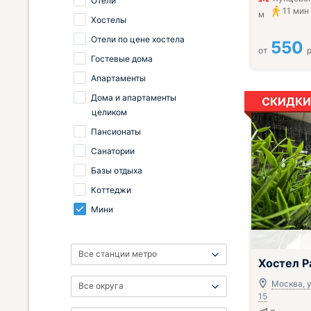
Отели
11 мин
м
Хостелы
Отели по цене хостела
550
от
р
Гостевые дома
Апартаменты
Дома и апартаменты
СКИДКИ
целиком
Пансионаты
Санатории
Базы отдыха
Коттеджи
Мини
Все станции метро
;
Хостел Р
Москва, у
Все округа
15