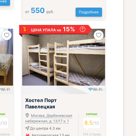
нее
550
от
руб.
Подробнее
15%
ЦЕНА УПАЛА на
Wi-Fi
Wi-Fi
;
Хостел Порт
Павелецкая
ОШО
ХОРОШО
Москва, Дербеневская
набережная, д. 13/17 к. 1
3
8.5
/
10
/
10
До центра 4.3 км
тзывов
144 отзыва
Автозаводская 1.5 км