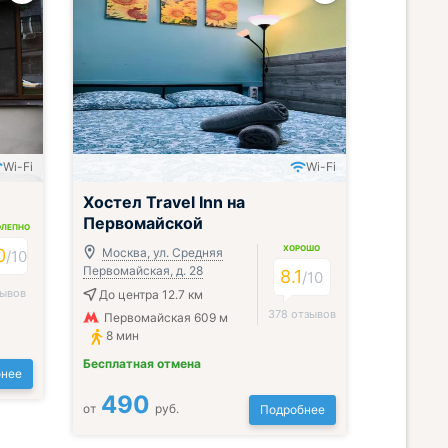
Wi-Fi
Wi-Fi
Хостел Travel Inn на
Первомайской
ОЛЕПНО
ХОРОШО
0
Москва, ул. Средняя
/
10
Первомайская, д. 28
8.1
/
10
зывов
До центра 12.7 км
378 отзывов
Первомайская 609 м
8 мин
Бесплатная отмена
нее
490
от
руб.
Подробнее