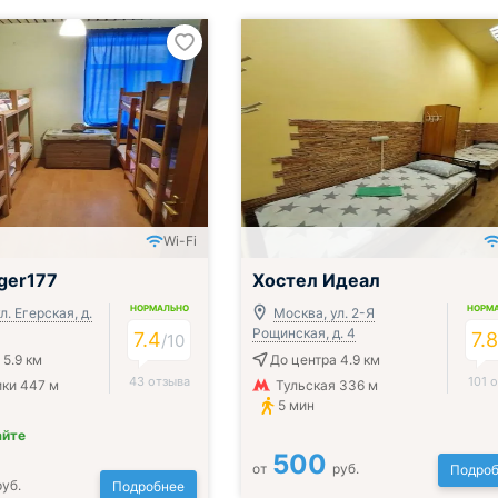
Wi-Fi
ger177
Хостел Идеал
НОРМАЛЬНО
НОРМ
л. Егерская, д.
Москва, ул. 2-Я
Рощинская, д. 4
7.4
7.
/
10
 5.9 км
До центра 4.9 км
43 отзыва
101 
ки 447 м
Тульская 336 м
5 мин
айте
500
от
руб.
Подроб
руб.
Подробнее