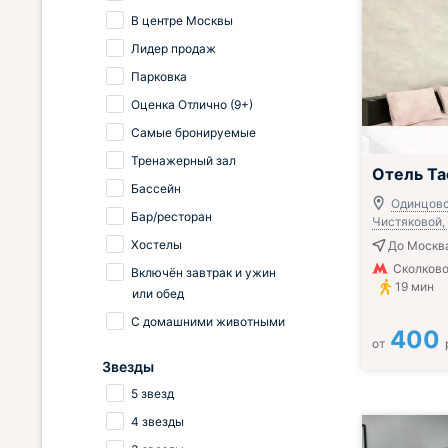
В центре Москвы
Лидер продаж
Парковка
Оценка Отлично (9+)
Самые бронируемые
Тренажерный зал
Отель Та
Бассейн
Одинцово,
Бар/ресторан
Чистяковой, 
Хостелы
До Москва
Сколково
Включён завтрак и ужин
19 мин
или обед
С домашними животными
400
от
Звезды
5 звезд
4 звезды