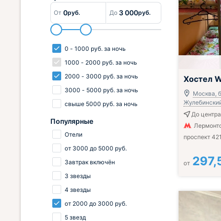
0
3 000
От
руб.
До
руб.
0
-
1000
руб.
за ночь
1000
-
2000
руб.
за ночь
2000
-
3000
руб.
за ночь
Хостел 
3000
-
5000
руб.
за ночь
Москва, 
Жулебинский,
свыше
5000
руб.
за ночь
До центра
Популярные
Лермонт
Отели
проспект 42
от
3000
до
5000
руб.
297,
Завтрак включён
от
3 звезды
4 звезды
от
2000
до
3000
руб.
5 звезд