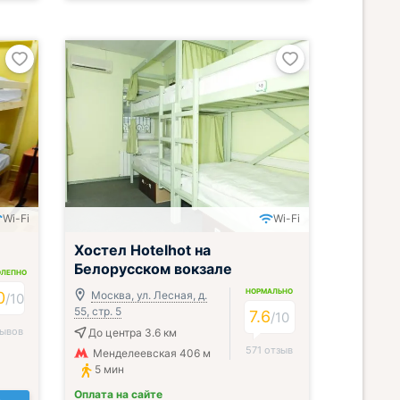
Wi-Fi
Wi-Fi
Хостел Hotelhot на
Белорусском вокзале
ОЛЕПНО
НОРМАЛЬНО
0
Москва, ул. Лесная, д.
/
10
55, стр. 5
7.6
/
10
зывов
До центра 3.6 км
571 отзыв
Менделеевская 406 м
5 мин
Оплата на сайте