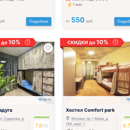
7 мин
550
уб.
от
руб.
Подробнее
Подроб
10%
10%
 до
СКИДКИ до
Wi-Fi
;
адуга
Хостел Comfort park
НОРМАЛЬНО
ХОР
л. Судакова, д.
Москва, пр-т Мира, д.
184, корп. 1
7.8
8.
/
10