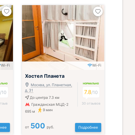
Wi-Fi
Wi-Fi
Хостел Планета
АЛЬНО
НОРМАЛЬНО
Москва, ул. Планетная,
д. 31
8
7.8
/
10
/
10
До центра 7.3 км
отзыв
30 отзывов
Гражданская МЦД-2
9 мин
695 м
500
от
руб.
нее
Подробнее