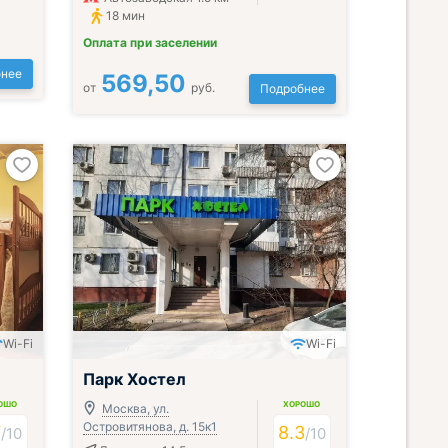
18 мин
Оплата при заселении
нее
569,50
от
руб.
Подробнее
Wi-Fi
Wi-Fi
Парк Хостел
ОШО
ХОРОШО
Москва, ул.
Островитянова, д. 15к1
7
8.3
/
10
/
10