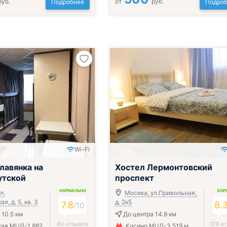
руб.
от
руб.
Подробнее
Подроб
Wi-Fi
лавянка на
Хостел Лермонтовский
утской
проспект
НОРМАЛЬНО
ХОР
л.
Москва, ул.Привольная,
, д. 5, кв. 3
д. 2к5
7.8
8.
/
10
 10.5 км
До центра 14.9 км
80 отзывов
129 о
кая МЦД-1 882
Косино МЦД-3 519 м