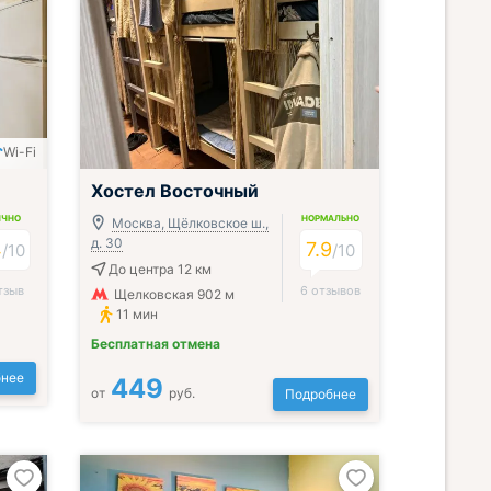
Wi-Fi
Хостел Восточный
ИЧНО
НОРМАЛЬНО
Москва, Щёлковское ш.,
д. 30
4
7.9
/
10
/
10
До центра 12 км
тзыв
6 отзывов
Щелковская 902 м
11 мин
Бесплатная отмена
нее
449
от
руб.
Подробнее