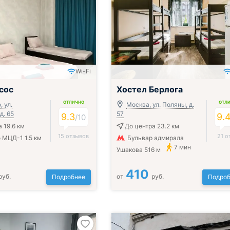
Wi-Fi
сос
Хостел Берлога
ОТЛИЧНО
ОТЛ
 ул.
Москва, ул. Поляны, д.
д. 65
57
9.3
9.
/
10
 19.6 км
До центра 23.2 км
15 отзывов
21 о
 МЦД-1 1.5 км
Бульвар адмирала
7 мин
Ушакова 516 м
410
руб.
от
руб.
Подробнее
Подроб