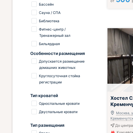
от
Бассейн
Сауна / СПА
Библиотека
Фитнес-центр /
Тренажерный зал
Бильярдная
Особенности размещения
Допускается размещение
домашних животных
Круглосуточная стойка
регистрации
Тип кроватей
Хостел С
Кременч
Односпальные кровати
Двуспальные кровати
Москва, у
Кременчутская
Тип размещения
До центра
Кунцевс