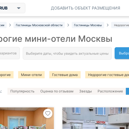
RUB
ДОБАВИТЬ ОБЪЕКТ РАЗМЕЩЕНИЯ
сии
Гостиницы Московской области
Гостиницы Москвы
Недороги
рогие мини-отели Москвы
Выбра
орогие
Мини-отели
Гостевые дома
Недорогие гостевые д
и-отели отзывы
Недорого на одну ночь на одного
:
Популярность
Оценка по отзывам
Звезды
Расположение