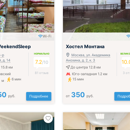
Wi-Fi
WeekendSleep
Хостел Монтана
НОРМАЛЬНО
ВЕЛИК
б-р
Москва, ул. Академика
 д. 14
Анохина, д. 2, к. 3
7.2
10.
/
10
 15.8 км
До центра 12.8 км
81 отзыв
3 от
овский
Юго-западная 1.2 км
6 мин
15 мин
1 м
50
350
руб.
от
руб.
Подробнее
Подроб