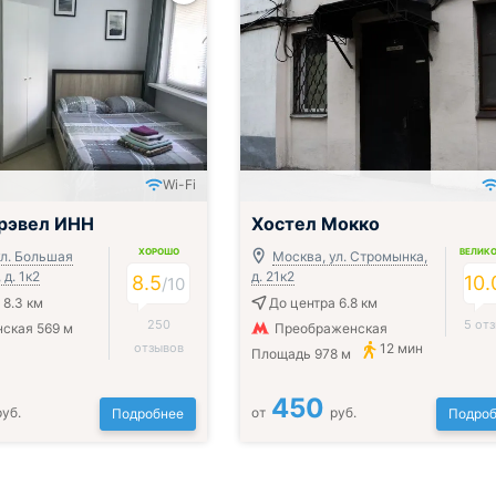
Wi-Fi
рэвел ИНН
Хостел Мокко
ХОРОШО
ВЕЛИК
ул. Большая
Москва, ул. Стромынка,
д. 1к2
д. 21к2
8.5
10.
/
10
 8.3 км
До центра 6.8 км
250
5 от
ская 569 м
Преображенская
отзывов
12 мин
Площадь 978 м
450
руб.
от
руб.
Подробнее
Подроб