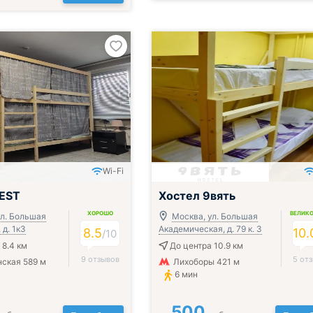
Wi-Fi
BEST
Хостел 9вять
ХОРОШО
ВЕЛИК
ул. Большая
Москва, ул. Большая
д. 1к3
Академическая, д. 79 к. 3
8.5
10.
/
10
 8.4 км
До центра 10.9 км
9 отзывов
5 от
ская 589 м
Лихоборы 421 м
6 мин
500