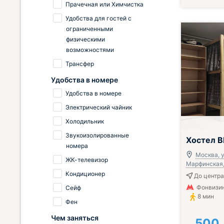
Прачечная или Химчистка
Удобства для гостей с
ограниченными
физическими
возможностями
Трансфер
Удобства в номере
Удобства в номере
Электрический чайник
Холодильник
Звукоизолированные
Хостел 
номера
Москва, 
ЖК-телевизор
Марфинская, 
Кондиционер
До центра
Фонвизин
Сейф
8 мин
Фен
Чем заняться
500