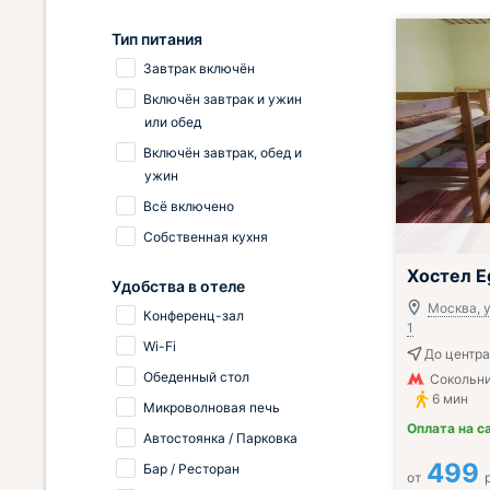
Тип питания
Завтрак включён
Включён завтрак и ужин
или обед
Включён завтрак, обед и
ужин
Всё включено
Собственная кухня
Хостел E
Удобства в отеле
Москва, у
Конференц-зал
1
Wi-Fi
До центра
Обеденный стол
Сокольни
6 мин
Микроволновая печь
Оплата на с
Автостоянка / Парковка
499
Бар / Ресторан
от