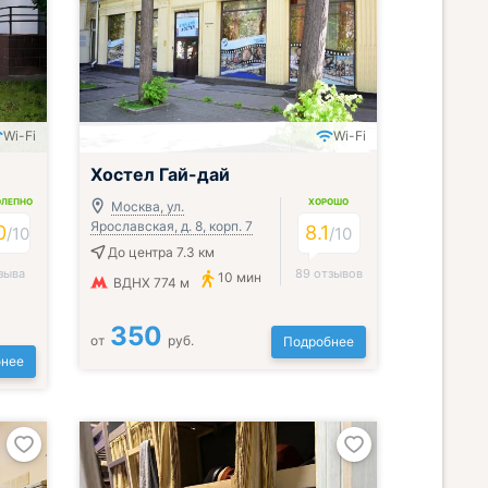
Wi-Fi
Wi-Fi
Хостел Гай-дай
ОЛЕПНО
ХОРОШО
Москва, ул.
Ярославская, д. 8, корп. 7
0
8.1
/
10
/
10
До центра 7.3 км
зыва
89 отзывов
10 мин
ВДНХ 774 м
350
от
руб.
Подробнее
нее