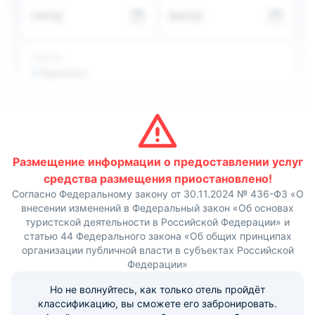
вашем пользовании ванная комната с оснащенным
ЗАЕЗД
ВЫЕЗД
душем.
В стоимость проживания включены завтраки. При
отеле работает ресторан и барная стойка.
Дополнительно можно заказать пиццу, суши, фрукты и
ГОСТИ
прохладительные напитки в номер. Недалеко от
2
Взрослых
гостиницы расположено несколько продуктовых
магазинов и кафе.
Мини-гостиница оказывает различные услуги – это
обмен валют, продажа и бронирование авиабилетов,
трансфер, прачечная и химчистка. Также для хранения
особо ценных вещей есть возможность
воспользоваться сейфом. На территории расположена
Размещение информации о предоставлении услуг
круглосуточная охраняемая автопарковка. Можно
средства размещения приостановлено!
посетить сауну и бильярдную.
Согласно Федеральному закону от 30.11.2024 № 436-ФЗ «О
Удачное местонахождение в центре города позволяет
внесении изменений в Федеральный закон «Об основах
прогуляться до музея Мурманского торгового порта, а
туристской деятельности в Российской Федерации» и
также сквера портовиков. Ж-д вокзал в 5 минутах
ходьбы. Расстояние до аэропорта занимает менее 25
статью 44 Федерального закона «Об общих принципах
км.
организации публичной власти в субъектах Российской
Федерации»
Но не волнуйтесь, как только отель пройдёт
классификацию, вы сможете его забронировать.