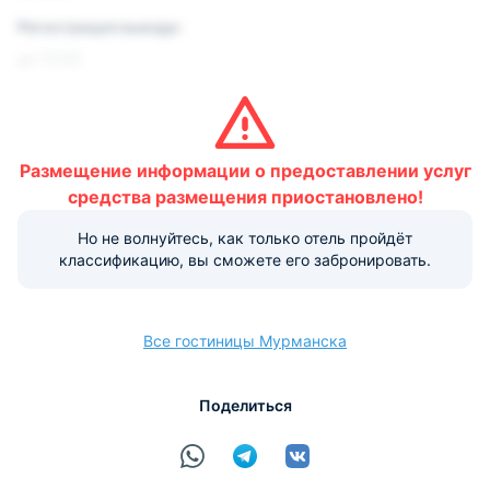
Регистрация выезда:
до 12:00
Условия и правила проживания:
Размещение домашних животных не допускается.
Размещение информации о предоставлении услуг
Варианты оплаты, доступные на ресепшене:
средства размещения приостановлено!
Но не волнуйтесь, как только отель пройдёт
Наличные
Безналичный
Visa
Euro/Mastercard
МИР
классификацию, вы сможете его забронировать.
Все гостиницы Мурманска
расчёт
Поделиться