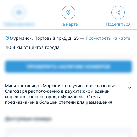
Забронировать
На карте
Поделиться
Мурманск, Портовый пр-д, д. 25 —
Посмотреть на карте
0.8 км от центра города
ПРОВЕРИТЬ НАЛИЧИЕ НОМЕРОВ
Мини-гостиница «Морская» получила свое название
благодаря расположению в двухэтажном здании
морского вокзала города Мурманска. Отель
предназначен в большей степени для размещения
командированных гостей, а также семейных пар,
которые хотят спокойного отдыха.
Доступные номера
Номерной фонд включает в себя 6 номеров двух типов:
одноместный и люкс. В гостинице очень уютно, нет
лишней суеты, мешающей тихому время провождению.
Номера оборудованы комфортной мебелью, техникой. В