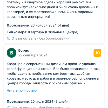
поэтому и в квартире сделан хороший ремонт. Мы
прожили тут несколько дней и были очень довольны и
квартирой, и ее местоположением. Очень хороший
вариант для иногородних!
Проживание:
26 ноября 2024 (4 дня)
Тип номера:
Квартира (Стильная в центре)
Отзыв оставлен без бронирования
Борис
Б
10
22 сентября 2024
Квартира с современным дизайном приятно удивила
своей функциональностью. Все было организовано так,
чтобы сделать пребывание комфортным: удобная
кровать, место для работы и отличное расположение в
центре города. Близость к основным офисам и
деловым центрам позволила мне экономить время на
Читать полностью
поездки. Обстановка квартиры способствовала отдыху
после долгого дня.
Проживание:
20 июля 2024 (9 дней)
Из недостатков: утром не хватало плотных штор для
полной изоляции от света.
Отзыв оставлен без бронирования