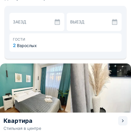
На кухонной зоне размещена бытовая техника и набор
необходимой посуды. Поблизости находится кафе,
кофейня и несколько продуктовых магазинов.
В пешей доступности проспект Ленина, Сквер
ЗАЕЗД
ВЫЕЗД
Покорителям Арктики, Музей истории Мурманского
морского пароходства, Краеведческий музей, а так же
различные торговые центры. Расстояние до аэропорта
- 25,4 км, до железнодорожного вокзала - 1 км.
ГОСТИ
2
Взрослых
Квартира
Стильная в центре