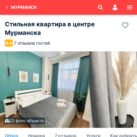
МУРМАНСК
Стильная квартира в центре
Мурманска
7 отзывов гостей
9.6
22 фото объекта
Обзор
Номера
7 отзывов
Услуги
Как добрать