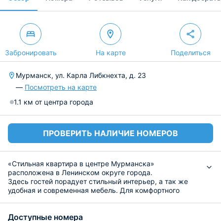
Забронировать
На карте
Поделиться
Мурманск, ул. Карла Либкнехта, д. 23
—
Посмотреть на карте
1.1 км от центра города
ПРОВЕРИТЬ НАЛИЧИЕ НОМЕРОВ
«Стильная квартира в центре Мурманска»
расположена в Ленинском округе города.
Здесь гостей порадует стильный интерьер, а так же
удобная и современная мебель. Для комфортного
отдыха установлен ЖК-телевизор и работает Wi-Fi,
предоставляется фен. Ванная комната оборудована
Доступные номера
душевой кабиной.