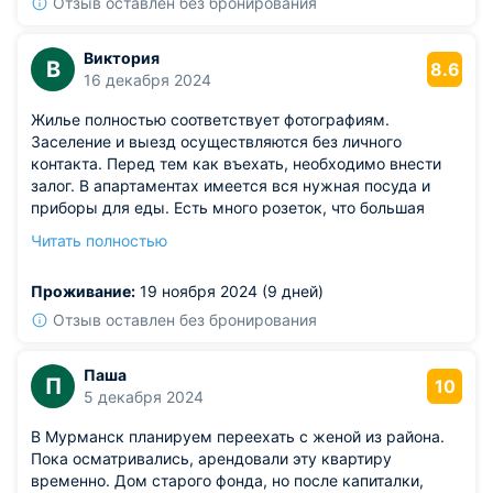
Отзыв оставлен без бронирования
Виктория
В
8.6
16 декабря 2024
Жилье полностью соответствует фотографиям.
Заселение и выезд осуществляются без личного
контакта. Перед тем как въехать, необходимо внести
залог. В апартаментах имеется вся нужная посуда и
приборы для еды. Есть много розеток, что большая
редкость. В ванной комнате хватает крючков, чего
Читать полностью
обычно не хватает, здесь же это было удобно. Как уже
многие отмечали, не хватает швабры. Связь с
Проживание:
19 ноября 2024 (9 дней)
менеджером поддерживалась через WhatsApp,
оперативно отвечали на все запросы.
Отзыв оставлен без бронирования
Паша
П
10
5 декабря 2024
В Мурманск планируем переехать с женой из района.
Пока осматривались, арендовали эту квартиру
временно. Дом старого фонда, но после капиталки,