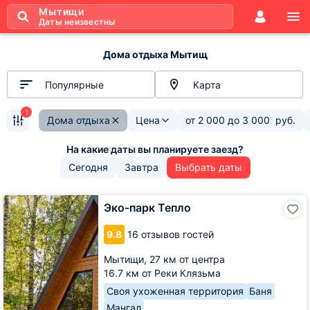
Мытищи
Даты неизвестны
Дома отдыха Мытищ
Популярные
Карта
1
Дома отдыха
Цена
от
2 000
до
3 000
руб.
Сегодня
Завтра
Выбрать даты
Эко-
Эко-парк Тепло
парк
Тепло
9.8
16 отзывов гостей
Мытищи,
27 км от центра
16.7 км от Реки Клязьма
Своя ухоженная территория
Баня
Мангал