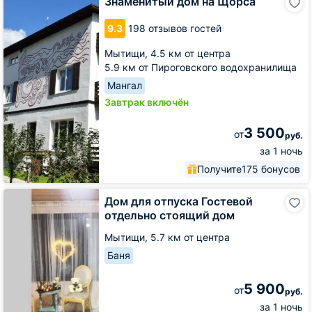
Знаменитый дом на Щорса
дом
на
9.3
198 отзывов гостей
Щорса
Мытищи,
4.5 км от центра
5.9 км от Пироговского водохранилища
Мангал
Завтрак включён
3 500
от
руб.
за 1 ночь
Получите
175 бонусов
Дом
Дом для отпуска Гостевой
для
отдельно стоящий дом
отпуска
Гостевой
Мытищи,
5.7 км от центра
отдельно
Баня
стоящий
дом
5 900
от
руб.
за 1 ночь