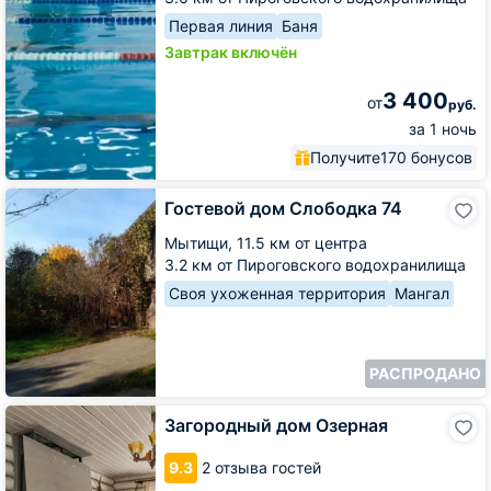
Первая линия
Баня
Завтрак включён
3 400
от
руб.
за 1 ночь
Получите
170 бонусов
Гостевой
Гостевой дом Слободка 74
дом
Слободка
Мытищи,
11.5 км от центра
74
3.2 км от Пироговского водохранилища
Своя ухоженная территория
Мангал
РАСПРОДАНО
Загородный
Загородный дом Озерная
дом
Озерная
9.3
2 отзыва гостей