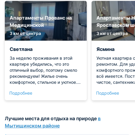
Апартаменты Прованс на
Апартаменты Н
Медицинской
Ярославском ш
3 км от центра
3 км от центра
Светлана
Ясмина
За неделю проживания в этой
Уютная квартира 
квартире убедились, что это
ремонтом. Для уд
отличный выбор, поэтому смело
комфортного прож
рекомендуем! Жилье очень
всё имеется. Пос
комфортное, стильное и уютное.
чистое, сантехник
Всё продумано для удобства
кухне есть всё, ч
Подробнее
Подробнее
гостей: в ванной приготовлены
готовки. Прожива
чистые мягкие полотенца и
довольны!
душевые наборы, а на кухне
установлена отличная техника в
Лучшие места для отдыха на природе
в
рабочем состоянии, так что
готовить было одно удовольствие.
Мытищинском районе
Остались самые приятные