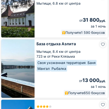
Mesto.
Мытищи,
6.8 км от центра
fun
31 800
от
руб.
за 1 ночь
Получите
1 590 бонусов
База
База отдыха Аэлита
отдыха
Аэлита
Мытищи,
8.4 км от центра
723 м от Реки Клязьма
Своя ухоженная территория
Баня
Мангал
Рыбалка
13 000
от
руб.
за 1 ночь
Получите
650 бонусов
Вешки
Парк