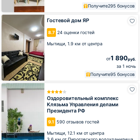
Получите
295 бонусов
Гостевой
Гостевой дом ЯР
дом
ЯР
8.7
24 оценки гостей
Мытищи,
1.9 км от центра
1 890
от
руб.
за 1 ночь
Получите
95 бонусов
Оздоровительный
комплекс
Клязьма
Оздоровительный комплекс
Управления
Клязьма Управления делами
делами
Президента РФ
Президента
РФ
9.1
590 отзывов гостей
Мытищи,
12.1 км от центра
3.6 км от Пироговского водохранилища