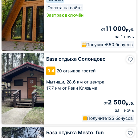
Оплата на сайте
Завтрак включён
11 000
от
руб.
за 1 ночь
Получите
550 бонусов
База
База отдыха Солонцово
отдыха
Солонцово
9.4
20 отзывов гостей
Мытищи,
28.6 км от центра
17.7 км от Реки Клязьма
2 500
от
руб.
за 1 ночь
Получите
125 бонусов
База
База отдыха Mesto. fun
отдыха