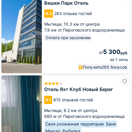
Отель
Вешки Парк Отель
9.3
283 отзыва гостей
Мытищи,
10.3 км от центра
7.9 км от Пироговского водохранилища
Оплата при заселении
5 300
от
руб.
за 1 ночь
Получите
265 бонусов
Отель
Яхт
Клуб
Отель Яхт Клуб Новый Берег
Новый
Берег
9.1
815 отзывов гостей
Мытищи,
8.2 км от центра
680 м от Пироговского водохранилища
Своя ухоженная территория
Баня
Мангал
Рыбалка