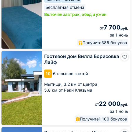
Бесплатная отмена
Включён завтрак, обед и ужин
7 700
от
руб.
за 1 ночь
Получите
385 бонусов
Гостевой
Гостевой дом Вилла Борисовка
дом
Лайф
Вилла
Борисовка
10
6 отзывов гостей
Лайф
Мытищи,
3.2 км от центра
5.8 км от Реки Клязьма
22 000
от
руб.
за 1 ночь
Получите
1 100 бонусов
Знаменитый