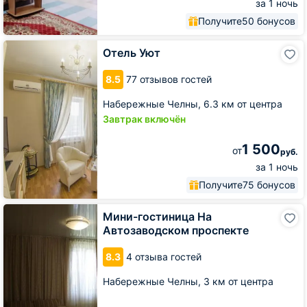
за 1 ночь
Получите
50 бонусов
Отель
Отель Уют
Уют
8.5
77 отзывов гостей
Набережные Челны,
6.3 км от центра
Завтрак включён
1 500
от
руб.
за 1 ночь
Получите
75 бонусов
Мини-
Мини-гостиница На
гостиница
Автозаводском проспекте
На
Автозаводском
8.3
4 отзыва гостей
проспекте
Набережные Челны,
3 км от центра