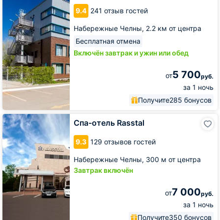
Spa
9.4
241 отзыв гостей
Набережные Челны,
2.2 км от центра
Бесплатная отмена
Включён завтрак и ужин или обед
5 700
от
руб.
за 1 ночь
Получите
285 бонусов
Спа-
Спа-отель Rasstal
отель
Rasstal
9.3
129 отзывов гостей
Набережные Челны,
300 м от центра
Завтрак включён
7 000
от
руб.
за 1 ночь
Получите
350 бонусов