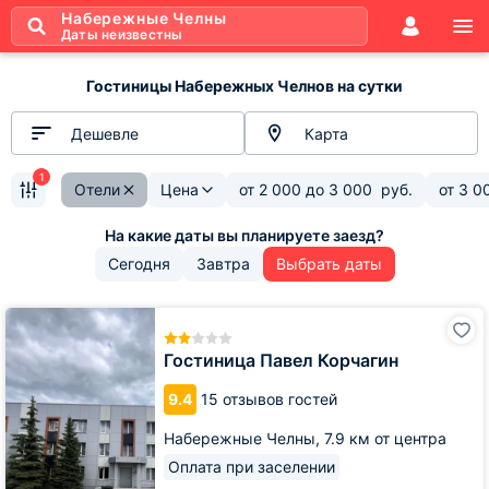
Набережные Челны
Даты неизвестны
Гостиницы Набережных Челнов на сутки
Дешевле
Карта
1
Отели
Цена
от
2 000
до
3 000
руб.
от
3 0
Сегодня
Завтра
Выбрать даты
Гостиница
Павел
Корчагин
Гостиница Павел Корчагин
9.4
15 отзывов гостей
Набережные Челны,
7.9 км от центра
Оплата при заселении