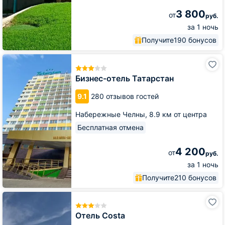
3 800
от
руб.
за 1 ночь
Получите
190 бонусов
Бизнес-
отель
Татарстан
Бизнес-отель Татарстан
9.1
280 отзывов гостей
Набережные Челны,
8.9 км от центра
Бесплатная отмена
4 200
от
руб.
за 1 ночь
Получите
210 бонусов
Отель
Costa
Отель Costa