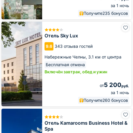
за 1 ночь
Получите
235 бонусов
Отель
Sky
Lux
Отель Sky Lux
9.6
343 отзыва гостей
Набережные Челны,
3.1 км от центра
Бесплатная отмена
Включён завтрак, обед и ужин
5 200
от
руб.
за 1 ночь
Получите
260 бонусов
Отель
Kamarooms
Business
Отель Kamarooms Business Hotel &
Hotel
Spa
&