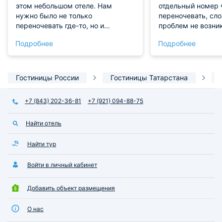
этом небольшом отеле. Нам
отдельный номер 
нужно было не только
переночевать, сл
переночевать где-то, но и
проблем не возни
оставить машину. Заодно муж
цена. Нормальное
Подробнее
Подробнее
проверил ее в местном
в центре, рядом 
сервисном центре, так как было
парк, остановка т
подозрение на возможный
Интернет работал 
дефект. Условия в отеле
Общая кухня есть,
Гостиницы России
Гостиницы Татарстана
стандартные. Это однозведочное
всем необходим
размещение, поэтому больших
+7 (843) 202-36-81
+7 (921) 094-88-75
надежд можно не питать.
Несмотря на это, здесь хорошее
Найти отель
обслуживание. Чисто и
комфортно.
Найти тур
Войти в личный кабинет
Добавить объект размещения
О нас