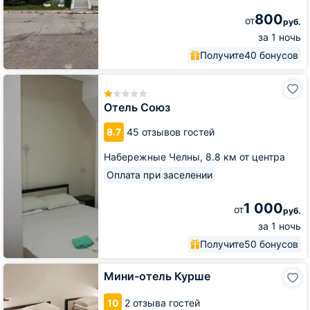
800
от
руб.
за 1 ночь
Получите
40 бонусов
Отель
Союз
Отель Союз
8.7
45 отзывов гостей
Набережные Челны,
8.8 км от центра
Оплата при заселении
1 000
от
руб.
за 1 ночь
Получите
50 бонусов
Мини-
Мини-отель Курше
отель
Курше
10
2 отзыва гостей