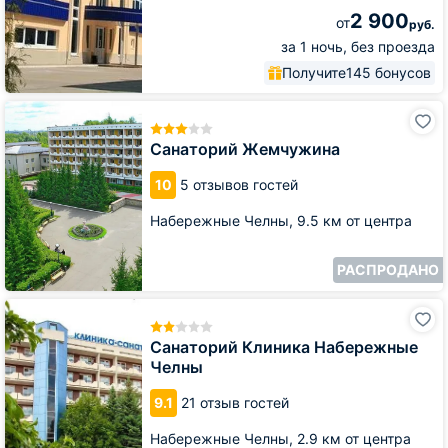
2 900
от
руб.
за 1 ночь, без проезда
Получите
145 бонусов
Санаторий
Жемчужина
Санаторий Жемчужина
10
5 отзывов гостей
Набережные Челны,
9.5 км от центра
РАСПРОДАНО
Санаторий
Клиника
Набережные
Санаторий Клиника Набережные
Челны
Челны
9.1
21 отзыв гостей
Набережные Челны,
2.9 км от центра