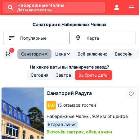
Набережные Челны
Даты неизвестны
Санатории в Набережных Челнах
Популярные
Карта
1
Санатории
Цена
Всё включено
Бассейн
Сегодня
Завтра
Выбрать даты
Санаторий
Санаторий Радуга
Радуга
9.6
15 отзывов гостей
Набережные Челны,
9.9 км от центра
Вторая линия
Включён завтрак, обед и ужин