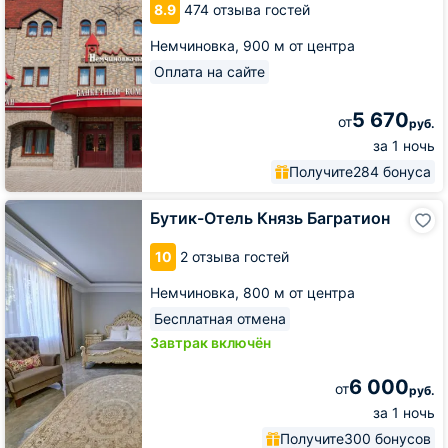
8.9
474 отзыва гостей
Немчиновка,
900 м от центра
Оплата на сайте
5 670
от
руб.
за 1 ночь
Получите
284 бонуса
Бутик-
Бутик-Отель Князь Багратион
Отель
Князь
10
2 отзыва гостей
Багратион
Немчиновка,
800 м от центра
Бесплатная отмена
Завтрак включён
6 000
от
руб.
за 1 ночь
Получите
300 бонусов