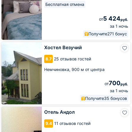
Бесплатная отмена
5 424
от
руб.
за 1 ночь
Получите
271 бонус
Хостел
Хостел Везучий
Везучий
8.7
25 отзывов гостей
Немчиновка,
900 м от центра
700
от
руб.
за 1 ночь
Получите
35 бонусов
Отель
Отель Андол
Андол
9.4
11 отзывов гостей