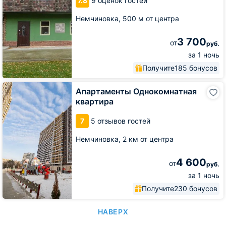
7.8
9 оценок гостей
в
фруктовом
Немчиновка,
500 м от центра
саду
3 700
от
руб.
за 1 ночь
Получите
185 бонусов
Апартаменты
Апартаменты Однокомнатная
Однокомнатная
квартира
квартира
7
5 отзывов гостей
Немчиновка,
2 км от центра
4 600
от
руб.
за 1 ночь
Получите
230 бонусов
НАВЕРХ