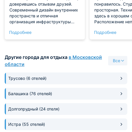
доверившись отзывам друзей.
понравилось. Студ
Современный дизайн внутренних
просторная. Техн
пространств и отличная
здесь в хорошем 
организация инфраструктуры
Расположение неп
придали нам уверенности в
остались довольн
Подробнее
Подробнее
выборе. Просторные коридоры
позволяют удобно
ориентироваться в здании. В
номере царит уютная атмосфера,
Другие города для отдыха
в Московской
поддерживаемая качественным
Все
оформлением мебели и
области
аксессуаров. Коллектив
сотрудников отлично подготовлен,
Трусово
(6 отелей)
немедленно откликнувшись на
любое обращение клиента.
Балашиха
(76 отелей)
Долгопрудный
(24 отеля)
Истра
(55 отелей)