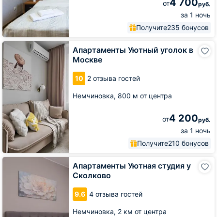
4 700
от
руб.
за 1 ночь
Получите
235 бонусов
Апартаменты
Апартаменты Уютный уголок в
Уютный
Москве
уголок
в
10
2 отзыва гостей
Москве
Немчиновка,
800 м от центра
4 200
от
руб.
за 1 ночь
Получите
210 бонусов
Апартаменты
Апартаменты Уютная студия у
Уютная
Сколково
студия
у
9.6
4 отзыва гостей
Сколково
Немчиновка,
2 км от центра