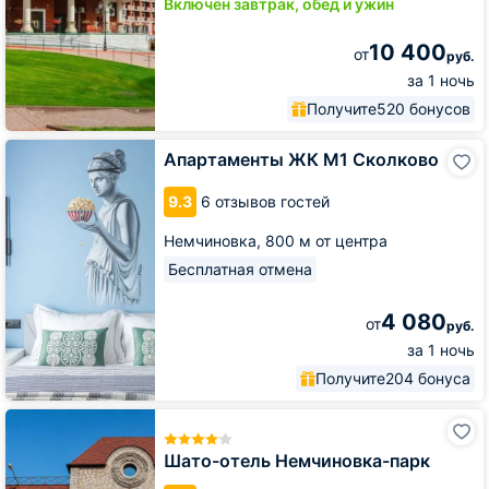
Включён завтрак, обед и ужин
10 400
от
руб.
за 1 ночь
Получите
520 бонусов
Апартаменты
Апартаменты ЖК М1 Сколково
ЖК
М1
9.3
6 отзывов гостей
Сколково
Немчиновка,
800 м от центра
Бесплатная отмена
4 080
от
руб.
за 1 ночь
Получите
204 бонуса
Шато-
отель
Немчиновка-
Шато-отель Немчиновка-парк
парк