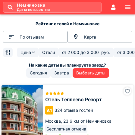
Немчиновка
Даты неизвестны
Рейтинг отелей в Немчиновке
По отзывам
Карта
Цена
Отели
от
2 000
до
3 000
руб.
от
3 000
Сегодня
Завтра
Выбрать даты
Отель
Теплеево
Резорт
Отель Теплеево Резорт
9.1
324 отзыва гостей
Москва,
23.6 км от Немчиновка
Бесплатная отмена