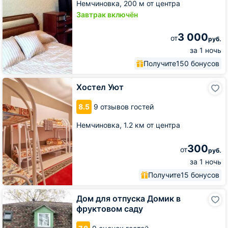
Немчиновка,
200 м от центра
Завтрак включён
3 000
от
руб.
за 1 ночь
Получите
150 бонусов
Хостел
Хостел Уют
Уют
8.5
9 отзывов гостей
Немчиновка,
1.2 км от центра
300
от
руб.
за 1 ночь
Получите
15 бонусов
Дом
Дом для отпуска Домик в
для
фруктовом саду
отпуска
Домик