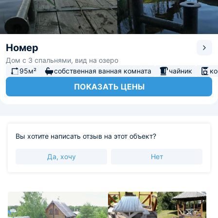
Номер
Дом с 3 спальнями, вид на озеро
95м²
собственная ванная комната
чайник
к
ПОКАЗАТЬ ЦЕНЫ
Вы хотите написать отзыв на этот объект?
Да, хочу
Нет