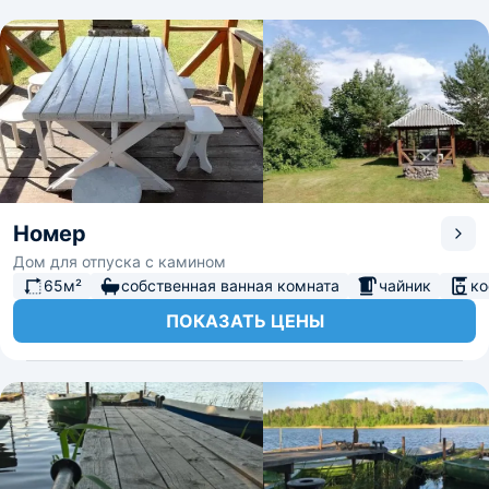
Номер
Дом для отпуска с камином
65м²
собственная ванная комната
чайник
к
ПОКАЗАТЬ ЦЕНЫ