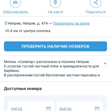
Забронировать
На карте
Поделиться
Неприе, Неприе, д. 47A —
Посмотреть на карте
0.4 км от центра поселка
ПРОВЕРИТЬ НАЛИЧИЕ НОМЕРОВ
Мотель «Селигер» расположен в поселке Неприе.
К услугам гостей частный пляж и принадлежности для
барбекю.
В распоряжении гостей бесплатная частная парковка и
бесплатный прокат велосипедов.
Все номера гостевого дома оснащены чайником.
Доступные номера
Каждый номер мотеля Seliger располагает патио,
собственной ванной комнатой и телевизором.
В окрестностях можно заняться рыбной ловлей и
другими видами активного отдыха.
ЗАЕЗД
ВЫЕЗД