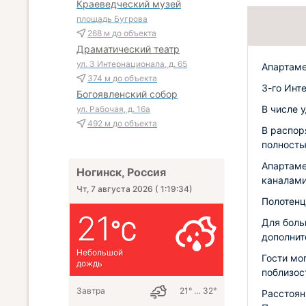
Краеведческий музей
площадь Бугрова
268 м
до объекта
Драматический театр
ул. 3 Интернационала, д. 65
Апартаме
374 м
до объекта
3-го Инт
Богоявленский собор
В числе 
ул. Рабочая, д. 16а
492 м
до объекта
В распор
полность
Апартаме
Ногинск, Россия
каналами
Чт, 7 августа 2026
(
1:19:35
)
Полотенц
21
Для боль
дополнит
Небольшой
Гости мо
дождь
поблизос
Завтра
21° … 32°
Расстоян