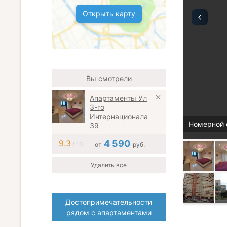
Открыть карту
Вы смотрели
Апартаменты Ул
3-го
Интернационала
Номерной 
39
9.3
4 590
/ 10
от
руб.
Удалить все
Достопримечательности
рядом с апартаментами