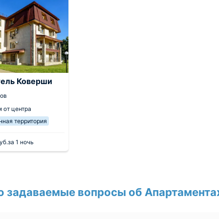
тель Коверши
вов
м от центра
нная территория
уб.
за 1 ночь
о задаваемые вопросы об Апартаментах