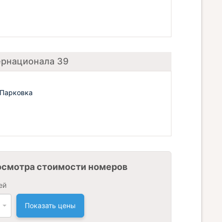
ернационала 39
 Парковка
осмотра стоимости номеров
ей
Показать цены