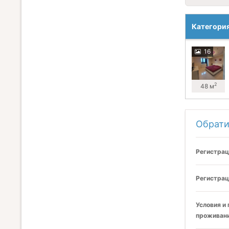
Категори
16
2
48 м
Обрати
Регистрац
Регистрац
Условия и
проживани