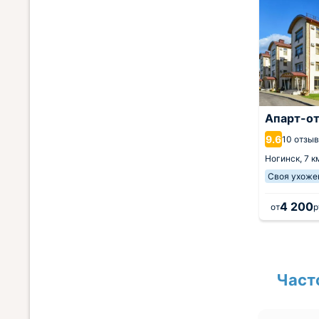
Апарт-о
9.6
10 отзы
Ногинск,
7 к
Своя ухоже
4 200
от
р
Част