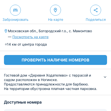
Забронировать
На карте
Поделиться
Московская обл., Богородский г.о., с. Мамонтово
—
Посмотреть на карте
14 км от центра города
ПРОВЕРИТЬ НАЛИЧИЕ НОМЕРОВ
Гостевой дом «Деревня Ходателево» с террасой и
садом расположен в Ногинске.
Предоставляются принадлежности для барбекю.
На территории обустроена платная частная парковка.
В каждом номере гостевого дома имеется чайник.
Также в номерах гостевого дома «Деревня
Доступные номера
Ходателево» в числе удобств гостиная зона.
Расстояние до города Железнодорожный составляет
33 км, а до города Пушкино — 49 км.