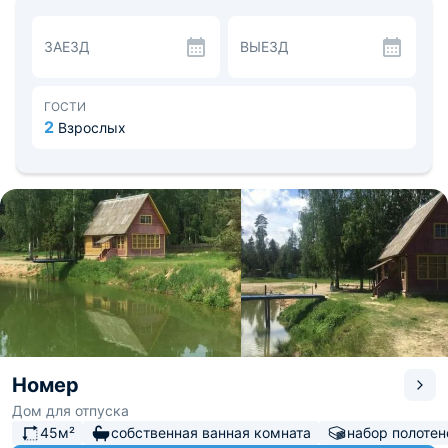
От гостевого дома «Деревня Ходателево» до
международного аэропорта Жуковский — 52 км.
ЗАЕЗД
ВЫЕЗД
ГОСТИ
2
Взрослых
Номер
Дом для отпуска
45м²
собственная ванная комната
набор полотен