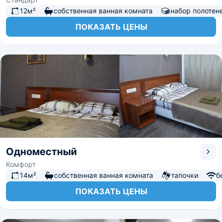
12м²
собственная ванная комната
набор полотен
ПОКАЗАТЬ ЦЕНЫ
Одноместный
Комфорт
14м²
собственная ванная комната
тапочки
б
ПОКАЗАТЬ ЦЕНЫ