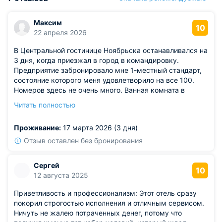
Максим
10
22 апреля 2026
В Центральной гостинице Ноябрьска останавливался на
3 дня, когда приезжал в город в командировку.
Предприятие забронировало мне 1-местный стандарт,
состояние которого меня удовлетворило на все 100.
Номеров здесь не очень много. Ванная комната в
номере отдельная. Приятно, что есть такие дополнения,
Читать полностью
как набор полотенец, тапочки, средства гигиены.
Чайник в номере свой. Телевизор с хорошим набором
Проживание:
17 марта 2026 (3 дня)
каналов. Неплохо провел время в этой гостинице и
стоимость аренды приемлемая.
Отзыв оставлен без бронирования
Сергей
10
12 августа 2025
Приветливость и профессионализм: Этот отель сразу
покорил строгостью исполнения и отличным сервисом.
Ничуть не жалею потраченных денег, потому что