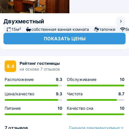
Двухместный
15м²
собственная ванная комната
тапочки
б
ПОКАЗАТЬ ЦЕНЫ
Рейтинг гостиницы
9.4
на основе 7 отзывов
Расположение
9.3
Обслуживание
10
Цена/качество
9.3
Чистота
8.7
Питание
10
Качество сна
10
7 отзывов
Сначала рекомендуемые