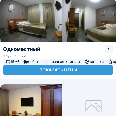
Одноместный
Улучшенный
15м²
собственная ванная комната
тапочки
с
ПОКАЗАТЬ ЦЕНЫ