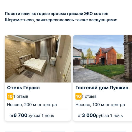
Посетители, которые просматривали ЭКО хостел
Шереметьево, заинтересовались также следующими:
Отель Геракл
Гостевой дом Пушкин
1 отзыв
1 отзыв
10
10
Носово,
200 м от центра
Носово,
100 м от центра
6 700
3 000
от
руб.
за 1 ночь
от
руб.
за 1 ночь