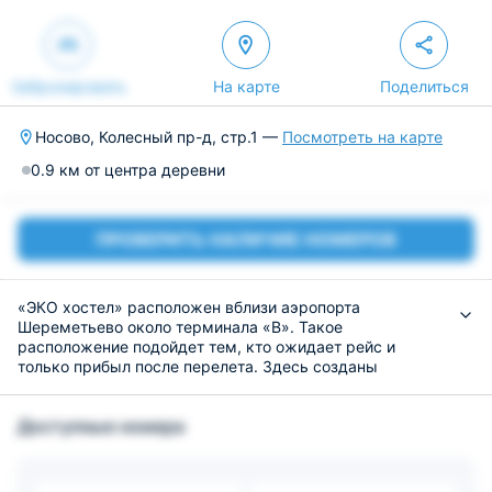
Забронировать
На карте
Поделиться
Носово, Колесный пр-д, стр.1 —
Посмотреть на карте
0.9 км от центра деревни
ПРОВЕРИТЬ НАЛИЧИЕ НОМЕРОВ
«ЭКО хостел» расположен вблизи аэропорта
Шереметьево около терминала «В». Такое
расположение подойдет тем, кто ожидает рейс и
только прибыл после перелета. Здесь созданы
комфортные условия для отдыха. К услугам
постояльцев стиральная машина и гладильные
Доступные номера
принадлежности.
К размещению предлагаются двухъярусные кровати в
общих номерах. Для мужчин и женщин созданы
отдельные комнаты. Удобства представлены