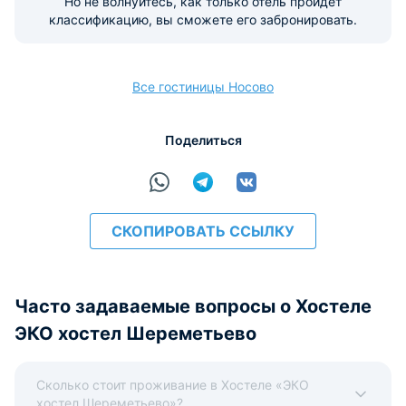
Но не волнуйтесь, как только отель пройдёт
классификацию, вы сможете его забронировать.
Наличные
Безналичный
Visa
Euro/Mastercard
Maestro
МИР
Все гостиницы Носово
расчёт
Поделиться
СКОПИРОВАТЬ ССЫЛКУ
Часто задаваемые вопросы о Хостеле
ЭКО хостел Шереметьево
Сколько стоит проживание в Хостеле «ЭКО
хостел Шереметьево»?