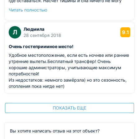
где оставаться. Насчёт тишины и сна ничего не могу
сказать, так как я итак сплю крепко а тут ещё и
Читать полностью
уставший был. Все было чисто. И дружелюбный
персонал. Советую всем
Людмила
Л
9.1
28 сентября 2018
Очень гостеприимное место!
Удобное местоположение, если есть ночнве или ранние
утренние вылеты.Бесплатный трансфер! Очень
хорошие администраторы, учитывающие максимум
потребностей!
Из недостатков: немного замёрзла) но это сезонность,
отопления пока нигде нет)
ПОКАЗАТЬ ЕЩЕ
Вы хотите написать отзыв на этот объект?