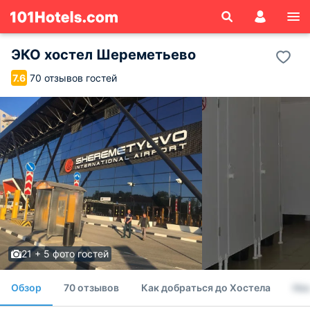
ЭКО хостел Шереметьево
70 отзывов гостей
7.6
21 + 5 фото гостей
Обзор
70 отзывов
Как добраться до Хостела
Но