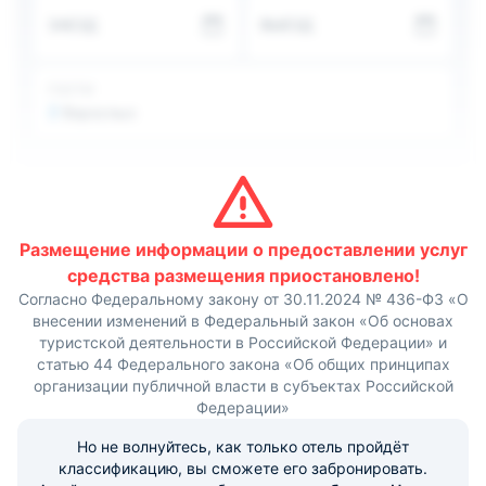
несколькими душевыми и туалетными кабинками, а
ЗАЕЗД
ВЫЕЗД
также раковинами. Личные вещи гости могут
разместить в шкафу.
На просторной общей кухне несколько электрических
плит. Большой набор посуды и кухонных
ГОСТИ
принадлежностей позволит приготовить разнообразные
2
Взрослых
блюда. За обеденным столом может разместиться
много людей.
Наиболее близкими объектами выступаю аэропорт
«Шереметьево», одноименная станция метро. Также
рядом с терминалом «F» есть автобусная остановка
откуда курсирует общественный транспорт.
Размещение информации о предоставлении услуг
средства размещения приостановлено!
Согласно Федеральному закону от 30.11.2024 № 436-ФЗ «О
внесении изменений в Федеральный закон «Об основах
туристской деятельности в Российской Федерации» и
статью 44 Федерального закона «Об общих принципах
организации публичной власти в субъектах Российской
Федерации»
Но не волнуйтесь, как только отель пройдёт
классификацию, вы сможете его забронировать.