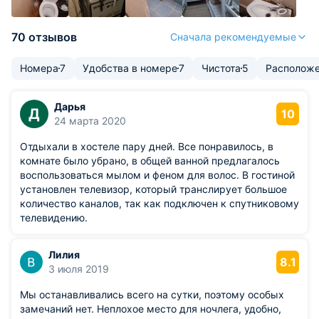
70 отзывов
Сначала рекомендуемые
Номера
7
Удобства в номере
7
Чистота
5
Располож
Дарья
Д
10
24 марта 2020
Отдыхали в хостеле пару дней. Все понравилось, в
комнате было убрано, в общей ванной предлагалось
воспользоваться мылом и феном для волос. В гостиной
установлен телевизор, который транслирует большое
количество каналов, так как подключен к спутниковому
телевидению.
Лилия
8.1
3 июля 2019
Мы останавливались всего на сутки, поэтому особых
замечаний нет. Неплохое место для ночлега, удобно,