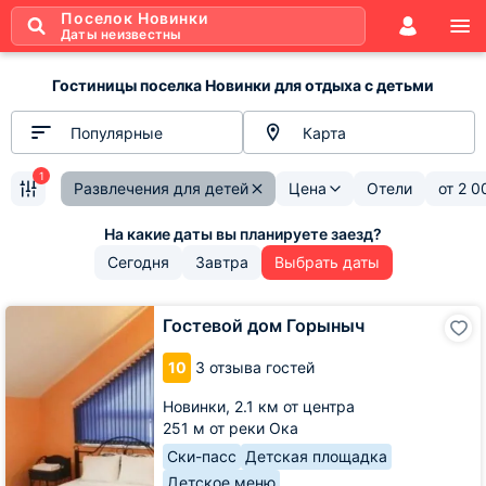
Поселок Новинки
Даты неизвестны
Гостиницы поселка Новинки для отдыха с детьми
Популярные
Карта
1
Развлечения для детей
Цена
Отели
от
2 0
Сегодня
Завтра
Выбрать даты
Гостевой
Гостевой дом Горыныч
дом
Горыныч
10
3 отзыва гостей
Новинки,
2.1 км от центра
251 м от реки Ока
Ски-пасс
Детская площадка
Детское меню