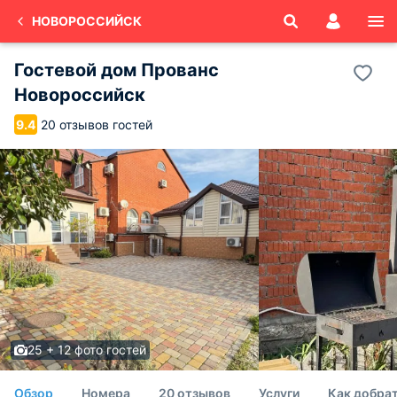
НОВОРОССИЙСК
Гостевой дом Прованс
Новороссийск
20 отзывов гостей
9.4
25 + 12 фото гостей
Обзор
Номера
20 отзывов
Услуги
Как добрат