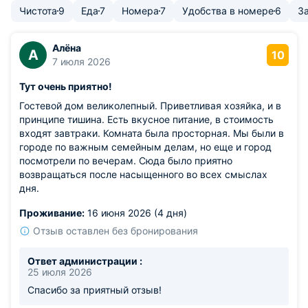
Чистота
9
Еда
7
Номера
7
Удобства в номере
6
З
Алёна
А
10
7 июля 2026
Тут очень приятно!
Гостевой дом великолепный. Приветливая хозяйка, и в
принципе тишина. Есть вкусное питание, в стоимость
входят завтраки. Комната была просторная. Мы были в
городе по важным семейным делам, но еще и город
посмотрели по вечерам. Сюда было приятно
возвращаться после насыщенного во всех смыслах
дня.
Проживание:
16 июня 2026 (4 дня)
Отзыв оставлен без бронирования
Ответ администрации :
25 июля 2026
Спасибо за приятный отзыв!