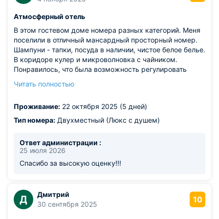
Атмосферный отель
В этом гостевом доме номера разных категорий. Меня
поселили в отличный мансардный просторный номер.
Шампуни - тапки, посуда в наличии, чистое белое белье.
В коридоре кулер и микроволновка с чайником.
Понравилось, что была возможность регулировать
отопление в комнате. Парковка перед домом удобная.
Читать полностью
Интернет работал по максимуму для Новороссийска,
когда блокировали, то соответственно не работал.
Проживание:
22 октября 2025 (5 дней)
Гостевой дом с хорошим ремонтом, чистота и порядок.
Особенно хочу отметить дизайн всего гостевого дома и
Тип номера:
Двухместный (Люкс с душем)
номеров, украшенных декором в стиле "прованс".
Очень атмосферно. Есть столовая, но я не
Ответ администрации :
пользовалась. Персонал внимательный и отзывчивый.
25 июля 2026
Благодарю хозяев этого дома за приятный отдых.
Спасибо за высокую оценку!!!
Из недостатков: когда не работал интернет в городе, то
не могла найти дорогу по навигатору, пару раз
"промахивалась".
Дмитрий
Д
10
30 сентября 2025