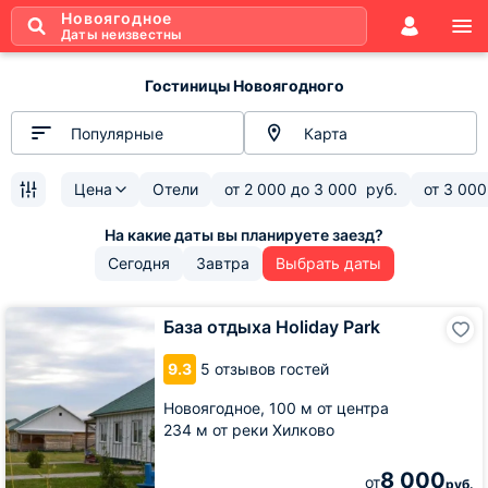
Новоягодное
Даты неизвестны
Гостиницы Новоягодного
Популярные
Карта
Цена
Отели
от
2 000
до
3 000
руб.
от
3 000
Сегодня
Завтра
Выбрать даты
База
База отдыха Holiday Park
отдыха
Holiday
9.3
5 отзывов гостей
Park
Новоягодное,
100 м от центра
234 м от реки Хилково
8 000
от
руб.