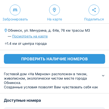
Забронировать
На карте
Поделиться
Обнинск, ул. Мичурина, д. 64в, 76 км трассы М3
—
Посмотреть на карте
1.4 км от центра города
ПРОВЕРИТЬ НАЛИЧИЕ НОМЕРОВ
Гостевой дом «На Мирном» расположен в тихом,
живописном, экологически чистом месте города
Обнинска.
Созданные условия позволят Вам чувствовать себя как
в загородном доме. Все номера оборудованы
эргономичной мебелью, необходимым современным
Доступные номера
оборудованием, а так же средствами коммуникации.
В шаговой доступности находятся различные кафе и
рестораны, где гости могут вкусно пообедать.