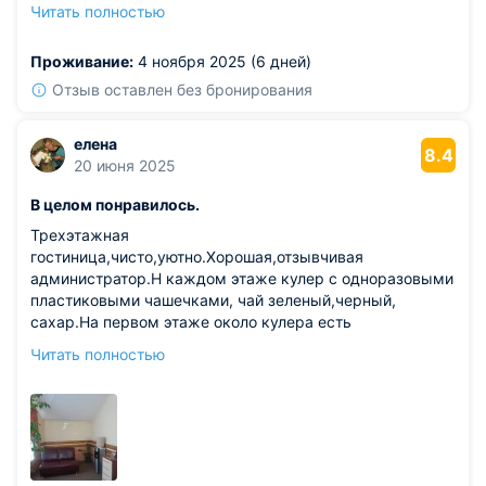
двухместном варианте комфорт с довольно большой
Читать полностью
площадью. Такой просторный номер и размещение на
мансарде позволило нам наслаждаться изобилием
Проживание:
4 ноября 2025 (6 дней)
света в жилой комнате. А еще хочется похвалить самых
вежливых и приятных сотрудников.
Отзыв оставлен без бронирования
елена
8.4
20 июня 2025
В целом понравилось.
Трехэтажная
гостиница,чисто,уютно.Хорошая,отзывчивая
администратор.Н каждом этаже кулер с одноразовыми
пластиковыми чашечками, чай зеленый,черный,
сахар.На первом этаже около кулера есть
микроволновка и кофе. В номере все было,что
Читать полностью
заявлено,холодильник,телевизор, полотенца,
тапки,мыльные принадлежности. Завтрак порционно
тарелка каши и оладьи-вкусные. Кофе,чай в свободном
доступе,джем,сгущенка,тоненькая нарезка
колбасы,сыра, огурцов,помидоров, яйца вареные,
кексики ,печенье.