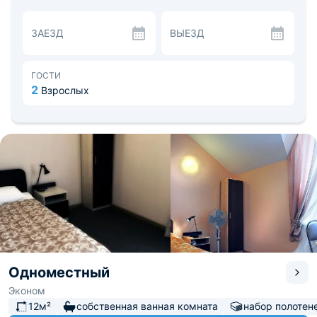
Отель уже долгое время работает в сфере
гостиничного бизнеса и способна удовлетворить
ЗАЕЗД
ВЫЕЗД
запросы даже самых требовательных постояльцев.
Отель расположен недалеко от центра города, где
находятся развлекательные и торговые комплексы.
Можно быстро добраться до самых интересных мест
ГОСТИ
города - концертного зала, музея и центра скопления
2
Взрослых
деловых офисов.
Одноместный
Эконом
12м²
собственная ванная комната
набор полотен