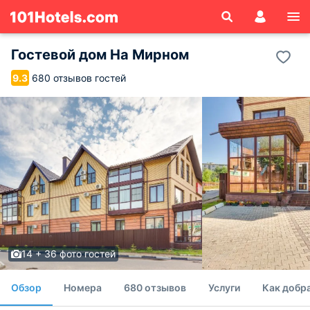
Гостевой дом На Мирном
680 отзывов гостей
9.3
14 + 36 фото гостей
Обзор
Номера
680 отзывов
Услуги
Как добр