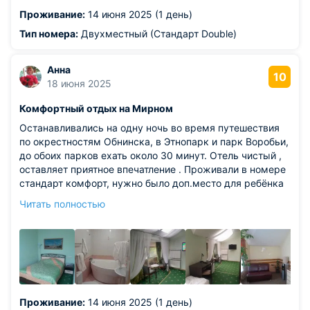
Из недостатков: не помешал бы ремонт,видно ,что его
Проживание:
14 июня 2025 (1 день)
уже давно не было в номерах.
Тип номера:
Двухместный (Стандарт Double)
Анна
10
18 июня 2025
Комфортный отдых на Мирном
Останавливались на одну ночь во время путешествия
по окрестностям Обнинска, в Этнопарк и парк Воробьи,
до обоих парков ехать около 30 минут. Отель чистый ,
оставляет приятное впечатление . Проживали в номере
стандарт комфорт, нужно было доп.место для ребёнка
(ставят раскладушку), номер шикарный, просторный. В
Читать полностью
ванной все разовые принадлежности . Завтрак
отличный , каша, оладьи, остальное по типу шведского
стола- булка с маслом, сыр, йогурты, печеньки. В
столовой есть кофе машина. На этажах кулеры, чай. На
1 этаже есть микроволновка. Парковка возле отеля
собственная , достаточно просторная .
Из недостатков: пора обновить сантехнику, но не
Проживание:
14 июня 2025 (1 день)
критично , общее впечатление от проживания не