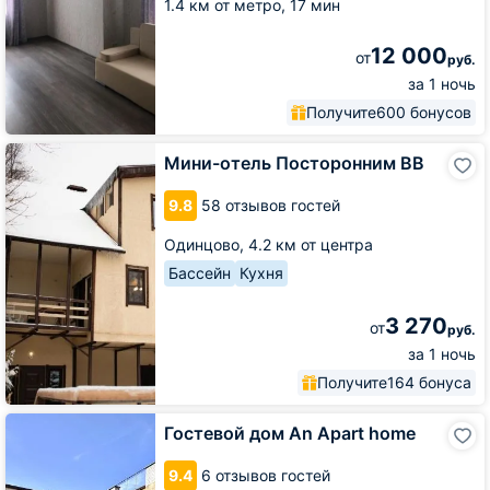
1.4 км от метро,
17 мин
12 000
от
руб.
за 1 ночь
Получите
600 бонусов
Мини-
Мини-отель Посторонним ВВ
отель
Посторонним
9.8
58 отзывов гостей
ВВ
Одинцово,
4.2 км от центра
Бассейн
Кухня
3 270
от
руб.
за 1 ночь
Получите
164 бонуса
Гостевой
Гостевой дом An Apart home
дом
An
9.4
6 отзывов гостей
Apart