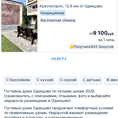
home
Красногорск,
12.8 км от Одинцово
Кондиционер
Бесплатная отмена
9 100
от
руб.
за 1 ночь
Получите
455 бонусов
НАВЕРХ
С бассейном
С кухней
С сауной
С детьми
В июн
Гостевые дома Одинцово по лучшим ценам 2026.
Ознакомьтесь с описаниями, отзывами, фото и выбирайте
недорогое размещение в Одинцово!
Гостевые дома Одинцово предлагают комфортные условия
по приемлемым ценам. Недорогой вариант размещения
подойдет и туристам, и командировочным.