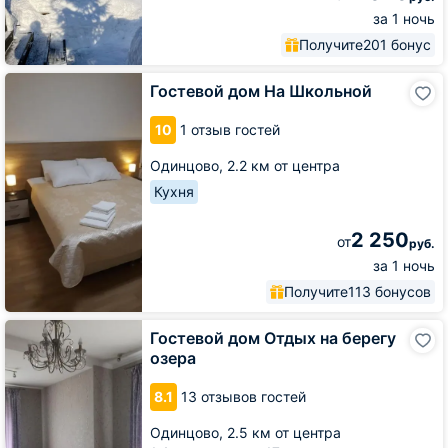
за 1 ночь
Получите
201 бонус
Гостевой
Гостевой дом На Школьной
дом
На
10
1 отзыв гостей
Школьной
Одинцово,
2.2 км от центра
Кухня
2 250
от
руб.
за 1 ночь
Получите
113 бонусов
Гостевой
Гостевой дом Отдых на берегу
дом
озера
Отдых
на
8.1
13 отзывов гостей
берегу
озера
Одинцово,
2.5 км от центра