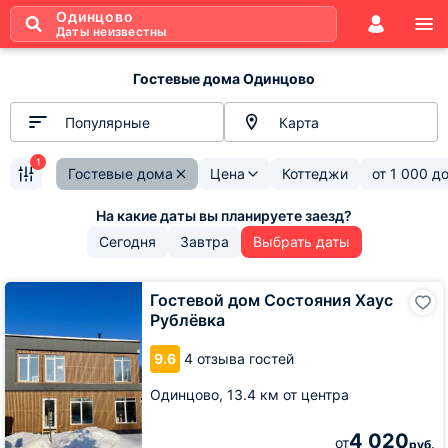
Одинцово
Даты неизвестны
Гостевые дома Одинцово
Популярные
Карта
1
Гостевые дома
Цена
Коттеджи
от
1 000
д
Сегодня
Завтра
Выбрать даты
Гостевой
Гостевой дом Состояния Хаус
дом
Рублёвка
Состояния
Хаус
9.6
4 отзыва гостей
Рублёвка
Одинцово,
13.4 км от центра
4 020
от
руб.