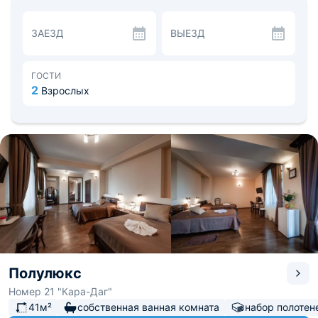
В стоимость проживания входит вкусный
континентальный завтрак. В распоряжении гостей
ЗАЕЗД
ВЫЕЗД
мангальная зона с местами для отдыха.
В качестве развлечений отдыхающим предлагают
открытый бассейн с террасой для загара, бильярд и
прокат велосипедов. Недалеко располагается парк
ГОСТИ
аттракционов «Дримвуд» - 2,5 км и «Японский сад» -
2
Взрослых
2,7 км. До железнодорожного вокзала «Севастополь»
45 км, до аэропорта «Симферополь» 95 км.
Полулюкс
Номер 21 "Кара-Даг"
41м²
собственная ванная комната
набор полотен