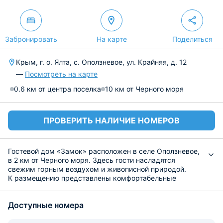
Забронировать
На карте
Поделиться
Крым, г. о. Ялта, с. Оползневое, ул. Крайняя, д. 12
—
Посмотреть на карте
0.6 км от центра поселка
10 км от Черного моря
ПРОВЕРИТЬ НАЛИЧИЕ НОМЕРОВ
Гостевой дом «Замок» расположен в селе Оползневое,
в 2 км от Черного моря. Здесь гости насладятся
свежим горным воздухом и живописной природой.
К размещению представлены комфортабельные
номера с кондиционером, личный сейфом, балконом с
мебелью и прекрасным видом, а также цифровым
Доступные номера
телевидением и скоростным Wi-Fi. Просторная ванная
комната включает водонагреватель, душевую кабину,
косметические средства, мягкие полотенца и халаты.