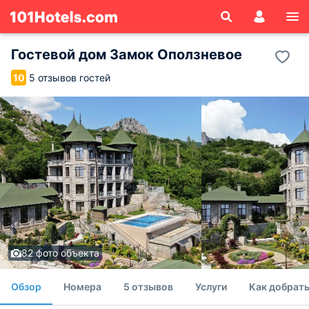
Гостевой дом Замок Оползневое
5 отзывов гостей
10
82 фото объекта
Обзор
Номера
5 отзывов
Услуги
Как добрать