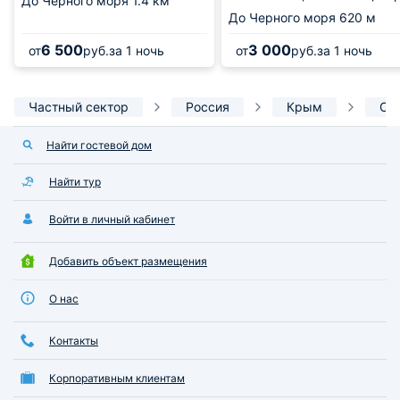
До Черного моря
1.4 км
До Черного моря
620 м
6 500
3 000
от
руб.
за 1 ночь
от
руб.
за 1 ночь
Частный сектор
Россия
Крым
Оп
Найти гостевой дом
Найти тур
Войти в личный кабинет
Добавить объект размещения
О нас
Контакты
Корпоративным клиентам