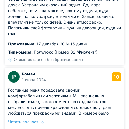
дочек. Устроил им сказочный отдых. Да, море
неблизко, но мы на машине, поэтому ездили, куда
хотели, по полуострову в том числе. Замок, конечно,
впечатлил не только детей. Очень атмосферно.
Пополнили свой фотоархив – лучшие декорации, куда ни
глянь.
Проживание:
17 декабря 2024 (5 дней)
Тип номера:
Полулюкс (Номер 32 "Фиолент")
Отзыв оставлен без бронирования
Роман
Р
10
1 июля 2024
Гостиница меня порадовала своими
комфортабельными условиями. Мы специально
выбрали номер, в котором есть выход на балкон,
местность тут очень красивая и хотелось по утрам
любоваться прекрасными видами. В номере было
уютно, а по цене он приемлемый, если брать еще в учет
Читать полностью
тот факт, что тут подают вкусные завтраки, включенные