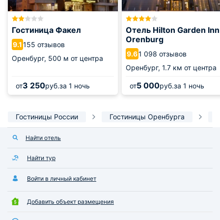
Гостиница Факел
Отель Hilton Garden Inn
Orenburg
155 отзывов
9.1
1 098 отзывов
9.6
Оренбург,
500 м от центра
Оренбург,
1.7 км от центра
3 250
5 000
от
руб.
за 1 ночь
от
руб.
за 1 ночь
Гостиницы России
Гостиницы Оренбурга
Г
Найти отель
Найти тур
Войти в личный кабинет
Добавить объект размещения