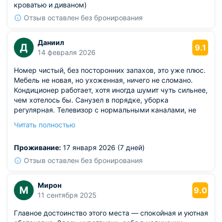
кроватью и диваном)
Отзыв оставлен без бронирования
Даниил
Д
9.1
14 февраля 2026
Номер чистый, без посторонних запахов, это уже плюс.
Мебель не новая, но ухоженная, ничего не сломано.
Кондиционер работает, хотя иногда шумит чуть сильнее,
чем хотелось бы. Санузел в порядке, уборка
регулярная. Телевизор с нормальными каналами, не
надо крутить антенну.
Читать полностью
Из недостатков: в номере не работал один из
светильников, приходилось пользоваться настольной
Проживание:
17 января 2026 (7 дней)
лампой.
Отзыв оставлен без бронирования
Мирон
М
9.0
11 сентября 2025
Главное достоинство этого места — спокойная и уютная