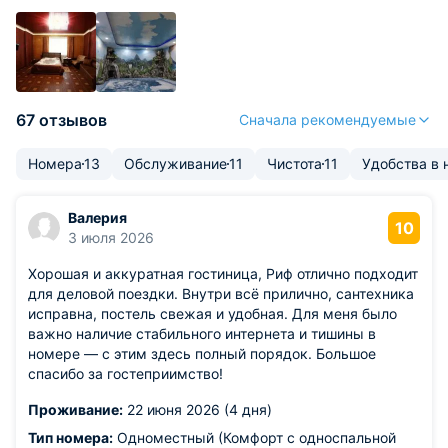
67 отзывов
Сначала рекомендуемые
Номера
13
Обслуживание
11
Чистота
11
Удобства в
Валерия
10
3 июля 2026
Хорошая и аккуратная гостиница, Риф отлично подходит
для деловой поездки. Внутри всё прилично, сантехника
исправна, постель свежая и удобная. Для меня было
важно наличие стабильного интернета и тишины в
номере — с этим здесь полный порядок. Большое
спасибо за гостеприимство!
Проживание:
22 июня 2026 (4 дня)
Тип номера:
Одноместный (Комфорт с односпальной