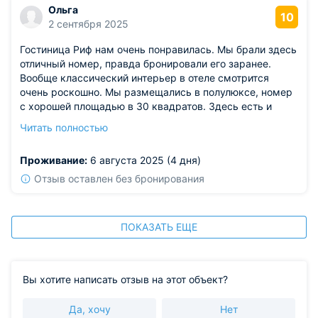
Ольга
10
2 сентября 2025
Гостиница Риф нам очень понравилась. Мы брали здесь
отличный номер, правда бронировали его заранее.
Вообще классический интерьер в отеле смотрится
очень роскошно. Мы размещались в полулюксе, номер
с хорошей площадью в 30 квадратов. Здесь есть и
диван, и кровать Хороший стол, телевизор, тумба.
Читать полностью
Сплит-система в отличном состоянии работала хорошо,
видно, что чистят ее регулярно. Нам также понравилось
Проживание:
6 августа 2025 (4 дня)
и обслуживание в этом отеле.
Отзыв оставлен без бронирования
ПОКАЗАТЬ ЕЩЕ
Вы хотите написать отзыв на этот объект?
Да, хочу
Нет