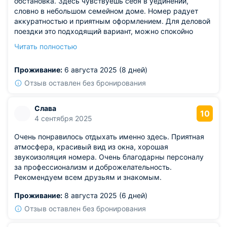
обстановка. Здесь чувствуешь себя в уединении,
словно в небольшом семейном доме. Номер радует
аккуратностью и приятным оформлением. Для деловой
поездки это подходящий вариант, можно спокойно
поработать вечером. Кровать удобная, сон не
Читать полностью
прерывается. Вечером приятно находиться в номере,
ощущается комфорт.
Проживание:
6 августа 2025 (8 дней)
Из недостатков: минус только в том, что интернет не
всегда работает стабильно.
Отзыв оставлен без бронирования
Слава
10
4 сентября 2025
Очень понравилось отдыхать именно здесь. Приятная
атмосфера, красивый вид из окна, хорошая
звукоизоляция номера. Очень благодарны персоналу
за профессионализм и доброжелательность.
Рекомендуем всем друзьям и знакомым.
Проживание:
8 августа 2025 (6 дней)
Отзыв оставлен без бронирования